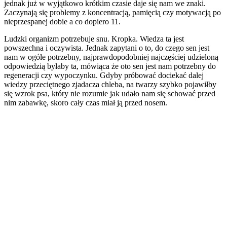
jednak już w wyjątkowo krótkim czasie daje się nam we znaki.
Zaczynają się problemy z koncentracją, pamięcią czy motywacją po
nieprzespanej dobie a co dopiero 11.
Ludzki organizm potrzebuje snu. Kropka. Wiedza ta jest
powszechna i oczywista. Jednak zapytani o to, do czego sen jest
nam w ogóle potrzebny, najprawdopodobniej najczęściej udzieloną
odpowiedzią byłaby ta, mówiąca że oto sen jest nam potrzebny do
regeneracji czy wypoczynku. Gdyby próbować dociekać dalej
wiedzy przeciętnego zjadacza chleba, na twarzy szybko pojawiłby
się wzrok psa, który nie rozumie jak udało nam się schować przed
nim zabawkę, skoro cały czas miał ją przed nosem.