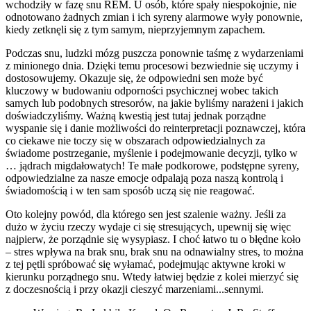
wchodziły w fazę snu REM. U osób, które spały niespokojnie, nie
odnotowano żadnych zmian i ich syreny alarmowe wyły ponownie,
kiedy zetknęli się z tym samym, nieprzyjemnym zapachem.
Podczas snu, ludzki mózg puszcza ponownie taśmę z wydarzeniami
z minionego dnia. Dzięki temu procesowi bezwiednie się uczymy i
dostosowujemy. Okazuje się, że odpowiedni sen może być
kluczowy w budowaniu odporności psychicznej wobec takich
samych lub podobnych stresorów, na jakie byliśmy narażeni i jakich
doświadczyliśmy. Ważną kwestią jest tutaj jednak porządne
wyspanie się i danie możliwości do reinterpretacji poznawczej, która
co ciekawe nie toczy się w obszarach odpowiedzialnych za
świadome postrzeganie, myślenie i podejmowanie decyzji, tylko w
… jądrach migdałowatych! Te małe podkorowe, podstępne syreny,
odpowiedzialne za nasze emocje odpalają poza naszą kontrolą i
świadomością i w ten sam sposób uczą się nie reagować.
Oto kolejny powód, dla którego sen jest szalenie ważny. Jeśli za
dużo w życiu rzeczy wydaje ci się stresujących, upewnij się więc
najpierw, że porządnie się wysypiasz. I choć łatwo tu o błędne koło
– stres wpływa na brak snu, brak snu na odnawialny stres, to można
z tej pętli spróbować się wyłamać, podejmując aktywne kroki w
kierunku porządnego snu. Wtedy łatwiej będzie z kolei mierzyć się
z doczesnością i przy okazji cieszyć marzeniami...sennymi.