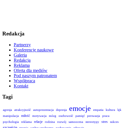
Redakcja
Partnerzy
Konferencje naukowe
Galeria
Redakcja
Reklama
Oferta dla mediów
Pod naszym patronatem
Współpraca
Kontakt
Tagi
emocje
agresja
atrakcyjność
autoprezentacja
depresja
empatia
kultura
lęk
miłość
manipulacja
motywacja
mózg
osobowość
pamięć
perswazja
praca
relacje
stres
psychologia
reklama
rodzina
rozwój
samoocena
stereotypy
sukces
szczęście
terapia
wpływ społeczny
zachowanie
zdrowie