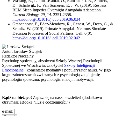
Wassing, R., Lakbila-Kamal, O., Ramautar, J. R., Stoffers,
D., Schalwijk, F., Van Someren, E. J. W. (2019). Restless
REM Sleep Impedes Overnight Amygdala Adaptation.
Current Biology, 29, 14.
2351-2358.
https://doi.org/10.1016/j.cub.2019.06.034
Grabenhorst, F., Báez-Mendoza, R., Genest, W., Deco, G., &
Schultz, W. (2019). Primate Amygdala Neurons Simulate
Decision Processes of Social Partners. Cell, 0(0).
https://doi.org/10.1016/j.cell.2019.02.042
Autor:
Jarosław Świątek
Redaktor Naczelny
Psycholog społeczny, absolwent Szkoły Wyższej Psychologii
Społecznej we Wrocławiu, założyciel
Szkoły Inteligencji
Emocjonalnej
, komentator medialny i popularyzator nauki. W jego
kręgu zainteresowań związanych z psychologią znajduje się
psychologia społeczna, psychologia emocji i motywacji.
Bądź na bieżąco!
Zapisz się na nasz newsletter! (dodatkowo
otrzymasz eBooka "Iluzje codzienności")
e-mail: