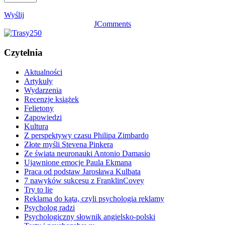
Wyślij
JComments
Czytelnia
Aktualności
Artykuły
Wydarzenia
Recenzje książek
Felietony
Zapowiedzi
Kultura
Z perspektywy czasu Philipa Zimbardo
Złote myśli Stevena Pinkera
Ze świata neuronauki Antonio Damasio
Ujawnione emocje Paula Ekmana
Praca od podstaw Jarosława Kulbata
7 nawyków sukcesu z FranklinCovey
Try to lie
Reklama do kąta, czyli psychologia reklamy
Psycholog radzi
Psychologiczny słownik angielsko-polski