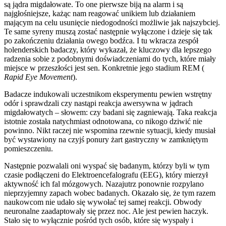
są jądra migdałowate. To one pierwsze biją na alarm i są
najgłośniejsze, każąc nam reagować unikiem lub działaniem
mającym na celu usunięcie niedogodności możliwie jak najszybciej.
Te same syreny muszą zostać następnie wyłączone i dzieje się tak
po zakończeniu działania owego bodźca. I tu wkracza zespół
holenderskich badaczy, który wykazał, że kluczowy dla lepszego
radzenia sobie z podobnymi doświadczeniami do tych, które miały
miejsce w przeszłości jest sen. Konkretnie jego stadium REM (
Rapid Eye Movement
).
Badacze indukowali uczestnikom eksperymentu pewien wstrętny
odór i sprawdzali czy nastąpi reakcja awersywna w jądrach
migdałowatych – słowem: czy badani się zagniewają. Taka reakcja
istotnie została natychmiast odnotowana, co nikogo dziwić nie
powinno. Nikt raczej nie wspomina rzewnie sytuacji, kiedy musiał
być wystawiony na czyjś ponury żart gastryczny w zamkniętym
pomieszczeniu.
Następnie pozwalali oni wyspać się badanym, którzy byli w tym
czasie podłączeni do Elektroencefalografu (EEG), który mierzył
aktywność ich fal mózgowych. Nazajutrz ponownie rozpylano
nieprzyjemny zapach wobec badanych. Okazało się, że tym razem
naukowcom nie udało się wywołać tej samej reakcji. Obwody
neuronalne zaadaptowały się przez noc. Ale jest pewien haczyk.
Stało się to wyłącznie pośród tych osób, które się wyspały i