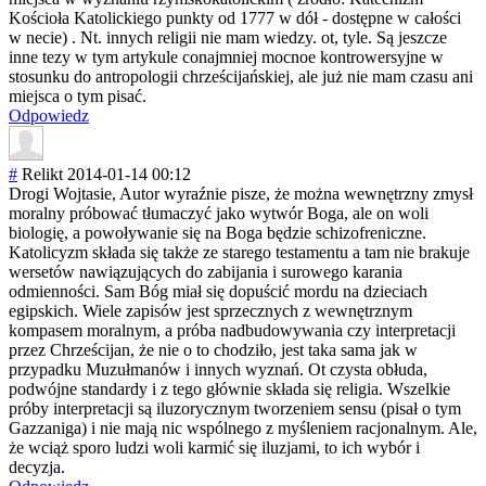
Kościoła Katolickiego punkty od 1777 w dół - dostępne w całości
w necie) . Nt. innych religii nie mam wiedzy. ot, tyle. Są jeszcze
inne tezy w tym artykule conajmniej mocnoe kontrowersyjne w
stosunku do antropologii chrześcijańskie
j, ale już nie mam czasu ani
miejsca o tym pisać.
Odpowiedz
#
Relikt
2014-01-14 00:12
Drogi Wojtasie, Autor wyraźnie pisze, że można wewnętrzny zmysł
moralny próbować tłumaczyć jako wytwór Boga, ale on woli
biologię, a powoływanie się na Boga będzie schizofreniczne
.
Katolicyzm składa się także ze starego testamentu a tam nie brakuje
wersetów nawiązujących do zabijania i surowego karania
odmienności. Sam Bóg miał się dopuścić mordu na dzieciach
egipskich. Wiele zapisów jest sprzecznych z wewnętrznym
kompasem moralnym, a próba nadbudowywania czy interpretacji
przez Chrześcijan, że nie o to chodziło, jest taka sama jak w
przypadku Muzułmanów i innych wyznań. Ot czysta obłuda,
podwójne standardy i z tego głównie składa się religia. Wszelkie
próby interpretacji są iluzorycznym tworzeniem sensu (pisał o tym
Gazzaniga) i nie mają nic wspólnego z myśleniem racjonalnym. Ale,
że wciąż sporo ludzi woli karmić się iluzjami, to ich wybór i
decyzja.