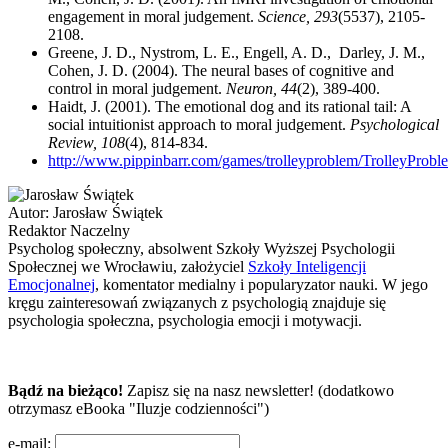
engagement in moral judgement.
Science, 293
(5537), 2105-
2108.
Greene, J. D., Nystrom, L. E., Engell, A. D., Darley, J. M.,
Cohen, J. D. (2004). The neural bases of cognitive and
control in moral judgement.
Neuron, 44
(2), 389-400.
Haidt, J. (2001). The emotional dog and its rational tail: A
social intuitionist approach to moral judgement.
Psychological
Review, 108
(4), 814-834.
http://www.pippinbarr.com/games/trolleyproblem/TrolleyProbl
Autor:
Jarosław Świątek
Redaktor Naczelny
Psycholog społeczny, absolwent Szkoły Wyższej Psychologii
Społecznej we Wrocławiu, założyciel
Szkoły Inteligencji
Emocjonalnej
, komentator medialny i popularyzator nauki. W jego
kręgu zainteresowań związanych z psychologią znajduje się
psychologia społeczna, psychologia emocji i motywacji.
Bądź na bieżąco!
Zapisz się na nasz newsletter! (dodatkowo
otrzymasz eBooka "Iluzje codzienności")
e-mail: