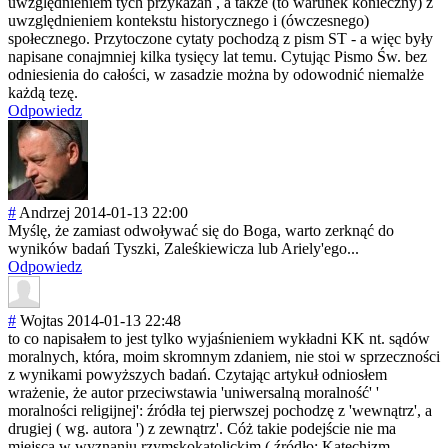
uwzględnieniem tych przykazań , a także (to warunek konieczny) z
uwzględnieniem kontekstu historycznego i (ówczesnego)
społecznego. Przytoczone cytaty pochodzą z pism ST - a więc były
napisane conajmniej kilka tysięcy lat temu. Cytując Pismo Św. bez
odniesienia do całości, w zasadzie można by odowodnić niemalże
każdą tezę.
Odpowiedz
#
Andrzej
2014-01-13 22:00
Myślę, że zamiast odwoływać się do Boga, warto zerknąć do
wyników badań Tyszki, Zaleśkiewicza lub Ariely'ego...
Odpowiedz
#
Wojtas
2014-01-13 22:48
to co napisałem to jest tylko wyjaśnieniem wykładni KK nt. sądów
moralnych, która, moim skromnym zdaniem, nie stoi w sprzeczności
z wynikami powyższych badań. Czytając artykuł odniosłem
wrażenie, że autor przeciwstawia 'uniwersalną moralność' '
moralności religijnej': źródła tej pierwszej pochodzę z 'wewnątrz', a
drugiej ( wg. autora ') z zewnątrz'. Cóż takie podejście nie ma
miejsca w wyznaniu rzymskokatolick
im ( źródło: Katechizm