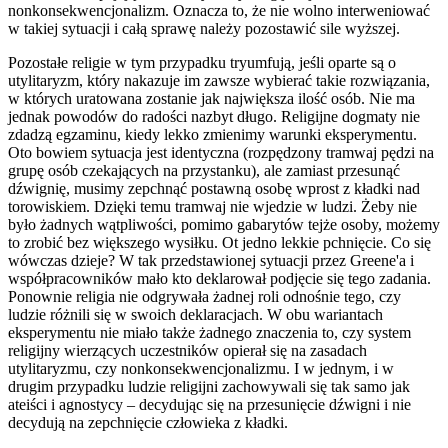
nonkonsekwencjonalizm. Oznacza to, że nie wolno interweniować
w takiej sytuacji i całą sprawę należy pozostawić sile wyższej.
Pozostałe religie w tym przypadku tryumfują, jeśli oparte są o
utylitaryzm, który nakazuje im zawsze wybierać takie rozwiązania,
w których uratowana zostanie jak największa ilość osób. Nie ma
jednak powodów do radości nazbyt długo. Religijne dogmaty nie
zdadzą egzaminu, kiedy lekko zmienimy warunki eksperymentu.
Oto bowiem sytuacja jest identyczna (rozpędzony tramwaj pędzi na
grupę osób czekających na przystanku), ale zamiast przesunąć
dźwignię, musimy zepchnąć postawną osobę wprost z kładki nad
torowiskiem. Dzięki temu tramwaj nie wjedzie w ludzi. Żeby nie
było żadnych wątpliwości, pomimo gabarytów tejże osoby, możemy
to zrobić bez większego wysiłku. Ot jedno lekkie pchnięcie. Co się
wówczas dzieje? W tak przedstawionej sytuacji przez Greene'a i
współpracowników mało kto deklarował podjęcie się tego zadania.
Ponownie religia nie odgrywała żadnej roli odnośnie tego, czy
ludzie różnili się w swoich deklaracjach. W obu wariantach
eksperymentu nie miało także żadnego znaczenia to, czy system
religijny wierzących uczestników opierał się na zasadach
utylitaryzmu, czy nonkonsekwencjonalizmu. I w jednym, i w
drugim przypadku ludzie religijni zachowywali się tak samo jak
ateiści i agnostycy – decydując się na przesunięcie dźwigni i nie
decydują na zepchnięcie człowieka z kładki.