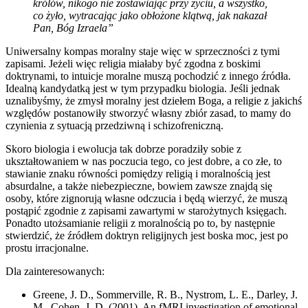
królów, nikogo nie zostawiając przy życiu, a wszystko,
co żyło, wytracając jako obłożone klątwą, jak nakazał
Pan, Bóg Izraela”
Uniwersalny kompas moralny staje więc w sprzeczności z tymi
zapisami. Jeżeli więc religia miałaby być zgodna z boskimi
doktrynami, to intuicje moralne muszą pochodzić z innego źródła.
Idealną kandydatką jest w tym przypadku biologia. Jeśli jednak
uznalibyśmy, że zmysł moralny jest dziełem Boga, a religie z jakichś
względów postanowiły stworzyć własny zbiór zasad, to mamy do
czynienia z sytuacją przedziwną i schizofreniczną.
Skoro biologia i ewolucja tak dobrze poradziły sobie z
ukształtowaniem w nas poczucia tego, co jest dobre, a co złe, to
stawianie znaku równości pomiędzy religią i moralnością jest
absurdalne, a także niebezpieczne, bowiem zawsze znajdą się
osoby, które zignorują własne odczucia i będą wierzyć, że muszą
postąpić zgodnie z zapisami zawartymi w starożytnych księgach.
Ponadto utożsamianie religii z moralnością po to, by następnie
stwierdzić, że źródłem doktryn religijnych jest boska moc, jest po
prostu irracjonalne.
Dla zainteresowanych:
Greene, J. D., Sommerville, R. B., Nystrom, L. E., Darley, J.
M., Cohen, J. D. (2001). An fMRI investigation of emotional