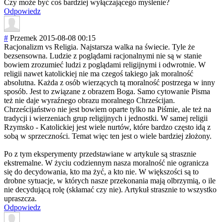
Czy może być coś bardziej wyłączającego myślenie?
Odpowiedz
#
Przemek
2015-08-08 00:15
Racjonalizm vs Religia. Najstarsza walka na świecie. Tyle że
bezsensowna. Ludzie z poglądami racjonalnymi nie są w stanie
bowiem zrozumieć ludzi z poglądami religijnymi i odwrotnie. W
religii nawet katolickiej nie ma czegoś takiego jak moralność
absolutna. Każda z osób wierzących tą moralność postrzega w inny
sposób. Jest to związane z obrazem Boga. Samo cytowanie Pisma
też nie daje wyraźnego obrazu moralnego Chrześcijan.
Chrześcijaństwo nie jest bowiem oparte tylko na Piśmie, ale też na
tradycji i wierzeniach grup religijnych i jednostki. W samej religii
Rzymsko - Katolickiej jest wiele nurtów, które bardzo często idą z
sobą w sprzeczności. Temat więc ten jest o wiele bardziej złożony.
Po z tym eksperymenty przedstawiane w artykule są strasznie
ekstremalne. W życiu codziennym nasza moralność nie ogranicza
się do decydowania, kto ma żyć, a kto nie. W większości są to
drobne sytuacje, w których nasze przekonania mają olbrzymią, o ile
nie decydującą rolę (skłamać czy nie). Artykuł strasznie to wszystko
upraszcza.
Odpowiedz