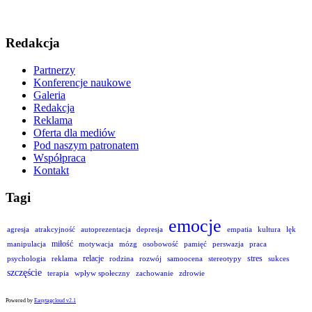
Redakcja
Partnerzy
Konferencje naukowe
Galeria
Redakcja
Reklama
Oferta dla mediów
Pod naszym patronatem
Współpraca
Kontakt
Tagi
emocje
agresja
atrakcyjność
autoprezentacja
depresja
empatia
kultura
lęk
miłość
manipulacja
motywacja
mózg
osobowość
pamięć
perswazja
praca
relacje
stres
psychologia
reklama
rodzina
rozwój
samoocena
stereotypy
sukces
szczęście
terapia
wpływ społeczny
zachowanie
zdrowie
Powered by
Easytagcloud v2.1