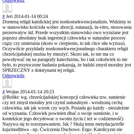
Odpowiedz
#
Jeri
2014-01-14 00:24
Domeną religii katolickiej jest nonkonsekwencjo
nalizm. Widzimy to
w stanowisku kościoła wobec aborcji, eutanazji, in-vitro, stosowania
prezerwatyw itd. Przede wszystkim stanowisko owo wyrażane jest
poprzez absolutny brak ingerencji człowieka w naturalne procesy
ciąży czy umierania (skoro w cierpieniu, to tak chce siła wyższa).
Oczywiście przykłady nonkonsekwencjo
nalnego charakteru religii
chrześcijańskie
j można by mnożyć. Skoro tak, to nie ma co
powoływać się na paragrafy katechizmu, bo i tak cokolwiek to nie
było, to przytoczone badania pokazują, że ludzki zmysł moralny jest
SPRZECZNY z doktrynami tej religii.
Odpowiedz
#
Wojtas
2014-01-14 20:23
@Relikt: wg. chrześcijańskie
j koncepcji człowieka tzw. sumienie
czy też zmysł moralny jest czymś naturalnym - wrodzoną cechą
człowieka, tak jak wzrok czy węch. Posiada go każdy - niezależnie
od wyznania. Człowiek powinien dbać o swoje sumienie, i w
kontekście jego decydowac o swoim życiu ( też w codzienność)
Nazywa się to rozeznawaniem. Jak ? Służą temu metydacja/refle
ksja/modlitwa - np. Ćwiczenia Duchowe. Ergo: Katolicyzm nie