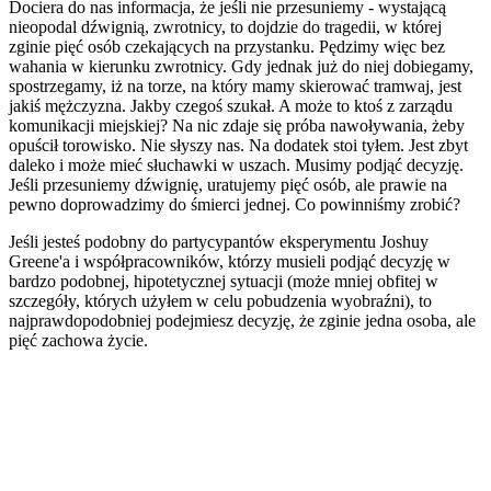
Dociera do nas informacja, że jeśli nie przesuniemy - wystającą
nieopodal dźwignią, zwrotnicy, to dojdzie do tragedii, w której
zginie pięć osób czekających na przystanku. Pędzimy więc bez
wahania w kierunku zwrotnicy. Gdy jednak już do niej dobiegamy,
spostrzegamy, iż na torze, na który mamy skierować tramwaj, jest
jakiś mężczyzna. Jakby czegoś szukał. A może to ktoś z zarządu
komunikacji miejskiej? Na nic zdaje się próba nawoływania, żeby
opuścił torowisko. Nie słyszy nas. Na dodatek stoi tyłem. Jest zbyt
daleko i może mieć słuchawki w uszach. Musimy podjąć decyzję.
Jeśli przesuniemy dźwignię, uratujemy pięć osób, ale prawie na
pewno doprowadzimy do śmierci jednej. Co powinniśmy zrobić?
Jeśli jesteś podobny do partycypantów eksperymentu Joshuy
Greene'a i współpracowników, którzy musieli podjąć decyzję w
bardzo podobnej, hipotetycznej sytuacji (może mniej obfitej w
szczegóły, których użyłem w celu pobudzenia wyobraźni), to
najprawdopodobniej podejmiesz decyzję, że zginie jedna osoba, ale
pięć zachowa życie.