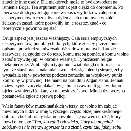
zupełnie inne osądy. Dla niektórych może to być dowodem na
istnienie Boga. Ten argument jednak jest ciężki do obronienia. Po
pierwsze doktryny religijne nie wyposażyły ludzi w całej serii
eksperymentów o rozmaitych dylematach moralnych w zbiór
żelaznych zasad, które pozwoliły im je rozstrzygnąć - co
teoretycznie powinno się stać.
Drugi aspekt jest jeszcze ważniejszy. Cała seria empirycznych
eksperymentów, podobnych do tych, które zostały przeze mnie
opisane, potwierdza uniwersalność sądów moralnych. Ludzie
zazwyczaj są zgodni co do tego, komu trzeba pomóc, a komu wolno
zadać krzywdę (np. w obronie własnej). Tymczasem religie
niekoniecznie. W ubiegłym tygodniu świat obiegła informacja o
tym, że starsi bracia nakłaniali swoją dziesięcioletnią siostrę, żeby
wysadziła się w powietrze podczas zamachu na wojskowy punkt
kontrolny w prowincji Helmand na południu Afganistanu. Jednak
dziewczynka zaczęła płakać, więc bracia zawrócili ją, a w domu
ojciec wymierzył jej karę za nieposłuszeństwo. Młoda dziewczyna
postanowiła zgłosić sprawę policji.
Wielu fanatyków muzułmańskich wierzy, że wolno im zabijać
niewinnych ludzi w imię wyższego, często bliżej nieokreślonego
dobra. I choć obrońcy islamu powołują się na werset 5:32, który
mówi o tym, że “
Ten, kto zabił człowieka, który nie popełnił
zabójstwa i nie szerzył zgorszenia na ziemi, czyni tak, jakby zabił