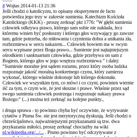
#
Wojtas
2014-01-13 21:36
Jeśli chodzi o katolicyzm, to opisany eksperyment de facto
potwierdza jego tezy w zakresie sumienia. Katechizm Kościoła
Katolickiego (KKK) - proszę zerknąć pkt 1776: "W głębi sumienia
człowiek odkrywa prawo, którego sam sobie nie nakłada, lecz
któremu winien być posłuszny i którego głos wzywający go zawsze
tam, gdzie potrzeba, do miłowania i czynienia dobra a unikania zła,
rozbrzmiewa w sercu nakazem... Człowiek bowiem ma w swym
sercu wypisane przez Boga prawo... Sumienie jest najtajniejszym
ośrodkiem i sanktuarium człowieka, gdzie przebywa on sam z
Bogiem, którego głos w jego wnętrzu rozbrzmiewa " i dalej:
"Sumienie moralne jest sądem rozumu, przez który osoba ludzka
rozpoznaje jakość moralną konkretnego czynu, który zamierza
wykonać, którego właśnie dokonuje lub którego dokonała.
Człowiek we wszystkim tym, co mówi i co czyni, powinien wiernie
iść za tym, o czym wie, że jest słuszne i prawe. Właśnie przez sąd
swego sumienia człowiek postrzega i rozpoznaje nakazy prawa
Bożego:" (...) można też zerknąć na kolejne punkty.,
i druga sprawa - to powinno chyba być oczywiste, że wyrywanie
cytatów z Pisma Św. nie jest merytoryczną dyskusją. Jeśli chodzi o
chrześcijaństwo
, najważniejszymi przykazanami są tzw. dwa
przykazania miłości, proszę zerknąć chociażby na wiki
pl.wikipedia.org/.../...
. Pismo powinno być odczytywane z