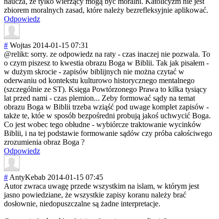
naucza, że tylko wierzący mogą być moralni. Katolicyzm nie jest
zbiorem moralnych zasad, które należy bezrefleksyjnie aplikować.
Odpowiedz
#
Wojtas
2014-01-15 07:31
@relikt: sorry. ze odpowiedz na raty - czas inaczej nie pozwala. To
o czym piszesz to kwestia obrazu Boga w Biblii. Tak jak pisałem -
w dużym skrocie - zapisów biblijnych nie można czytać w
oderwaniu od kontekstu kulturowo historycznego mentalnego
(szczególnie ze ST). Księga Powtórzonego Prawa to kilka tysiący
lat przed nami - czas plemion... Zeby formować sądy na temat
obrazu Boga w Biblii trzeba wziąść pod uwage komplet zapisów -
także te, któe w sposób bezpośredni probują jakoś uchwycić Boga.
Co jest wobec tego obłudne - wybiórcze traktowanie wycinków
Biblii, i na tej podstawie formowanie sądów czy próba całościwego
zrozumienia obraz Boga ?
Odpowiedz
#
AntyKebab
2014-01-15 07:45
Autor zwraca uwagę przede wszystkim na islam, w którym jest
jasno powiedziane, że wszystkie zapisy koranu należy brać
dosłownie, niedopuszczalne są żadne interpretacje.