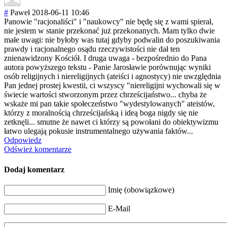
#
Paweł
2018-06-11 10:46
Panowie "racjonaliści" i "naukowcy" nie będę się z wami spierał,
nie jestem w stanie przekonać już przekonanych. Mam tylko dwie
małe uwagi: nie byłoby was tutaj gdyby podwalin do poszukiwania
prawdy i racjonalnego osądu rzeczywistości nie dał ten
znienawidzony Kościół. I druga uwaga - bezpośrednio do Pana
autora powyższego tekstu - Panie Jarosławie porównując wyniki
osób religijnych i niereligijnych (ateiści i agnostycy) nie uwzględnia
Pan jednej prostej kwestii, ci wszyscy "niereligijni wychowali się w
świecie wartości stworzonym przez chrześcijaństwo
... chyba że
wskaże mi pan takie społeczeństwo "wydestylowanyc
h" ateistów,
którzy z moralnością chrześcijańską i ideą boga nigdy się nie
zetknęli... smutne że nawet ci którzy są powołani do obiektywizmu
łatwo ulegają pokusie instrumentalneg
o używania faktów...
Odpowiedz
Odśwież komentarze
Dodaj komentarz
Imię (obowiązkowe)
E-Mail