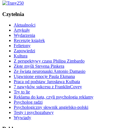
Czytelnia
Aktualności
Artykuły
Wydarzenia
Recenzje książek
Felietony
Zapowiedzi
Kultura
Z perspektywy czasu Philipa Zimbardo
Złote myśli Stevena Pinkera
Ze świata neuronauki Antonio Damasio
Ujawnione emocje Paula Ekmana
Praca od podstaw Jarosława Kulbata
7 nawyków sukcesu z FranklinCovey
Try to lie
Reklama do kąta, czyli psychologia reklamy
Psycholog radzi
Psychologiczny słownik angielsko-polski
Testy i psychozabawy
Wywiady