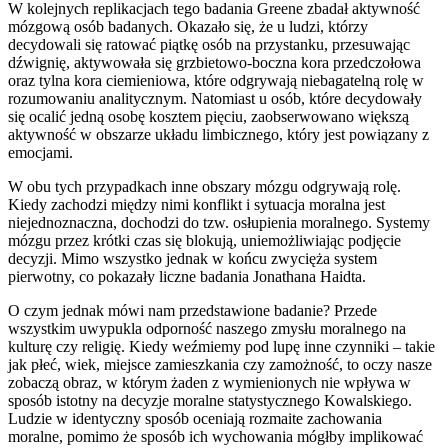
W kolejnych replikacjach tego badania Greene zbadał aktywność
mózgową osób badanych. Okazało się, że u ludzi, którzy
decydowali się ratować piątkę osób na przystanku, przesuwając
dźwignię, aktywowała się grzbietowo-boczna kora przedczołowa
oraz tylna kora ciemieniowa, które odgrywają niebagatelną rolę w
rozumowaniu analitycznym. Natomiast u osób, które decydowały
się ocalić jedną osobę kosztem pięciu, zaobserwowano większą
aktywność w obszarze układu limbicznego, który jest powiązany z
emocjami.
W obu tych przypadkach inne obszary mózgu odgrywają rolę.
Kiedy zachodzi między nimi konflikt i sytuacja moralna jest
niejednoznaczna, dochodzi do tzw. osłupienia moralnego. Systemy
mózgu przez krótki czas się blokują, uniemożliwiając podjęcie
decyzji. Mimo wszystko jednak w końcu zwycięża system
pierwotny, co pokazały liczne badania Jonathana Haidta.
O czym jednak mówi nam przedstawione badanie? Przede
wszystkim uwypukla odporność naszego zmysłu moralnego na
kulturę czy religię. Kiedy weźmiemy pod lupę inne czynniki – takie
jak płeć, wiek, miejsce zamieszkania czy zamożność, to oczy nasze
zobaczą obraz, w którym żaden z wymienionych nie wpływa w
sposób istotny na decyzje moralne statystycznego Kowalskiego.
Ludzie w identyczny sposób oceniają rozmaite zachowania
moralne, pomimo że sposób ich wychowania mógłby implikować