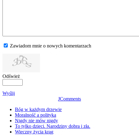
Zawiadom mnie o nowych komentarzach
Odśwież
Wyślij
JComments
Bóg w każdym drzewie
Moralność a polityka
Nigdy nie mów nigdy
To tylko dzieci. Narodziny dobra i zła.
Wieczny życia krąg