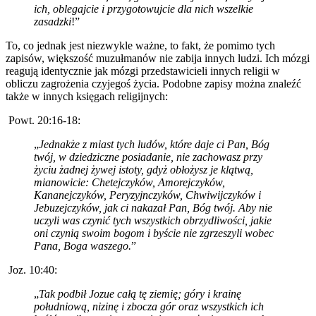
ich, oblegajcie i przygotowujcie dla nich wszelkie
zasadzki
!”
To, co jednak jest niezwykle ważne, to fakt, że pomimo tych
zapisów, większość muzułmanów nie zabija innych ludzi. Ich mózgi
reagują identycznie jak mózgi przedstawicieli innych religii w
obliczu zagrożenia czyjegoś życia. Podobne zapisy można znaleźć
także w innych księgach religijnych:
Powt. 20:16-18:
„
Jednakże z miast tych ludów, które daje ci Pan, Bóg
twój, w dziedziczne posiadanie, nie zachowasz przy
życiu żadnej żywej istoty, gdyż obłożysz je klątwą,
mianowicie: Chetejczyków, Amorejczyków,
Kananejczyków, Peryzyjnczyków, Chwiwijczyków i
Jebuzejczyków, jak ci nakazał Pan, Bóg twój. Aby nie
uczyli was czynić tych wszystkich obrzydliwości, jakie
oni czynią swoim bogom i byście nie zgrzeszyli wobec
Pana, Boga waszego.
”
Joz. 10:40:
„
Tak podbił Jozue całą tę ziemię; góry i krainę
południową, nizinę i zbocza gór oraz wszystkich ich