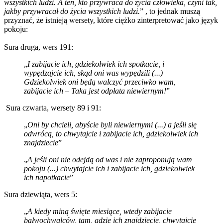
wszystkich ludzi. A ten, kto przywraca do życia człowieka, czyni tak,
jakby przywracał do życia wszystkich ludzi.
” , to jednak muszą
przyznać, że istnieją wersety, które ciężko zinterpretować jako język
pokoju:
Sura druga, wers 191:
„
I
zabijacie ich, gdziekolwiek ich spotkacie, i
wypędzajcie ich, skąd oni was wypędzili (...)
Gdziekolwiek oni będą walczyć przeciwko wam,
zabijacie ich – Taka jest odpłata niewiernym!
”
Sura czwarta, wersety 89 i 91:
„
Oni by chcieli, abyście byli niewiernymi (...) a jeśli się
odwrócą, to chwytajcie i zabijacie ich, gdziekolwiek ich
znajdziecie
”
„
A jeśli oni nie odejdą od was i nie zaproponują wam
pokoju
(...) chwytajcie ich i zabijacie ich, gdziekolwiek
ich napotkacie
”
Sura dziewiąta, wers 5:
„
A kiedy miną święte miesiące, wtedy zabijacie
bałwochwalców, tam, gdzie ich znajdziecie, chwytajcie