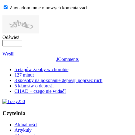
Zawiadom mnie o nowych komentarzach
Odśwież
Wyślij
JComments
5 etapów żałoby w chorobie
127 minut
3 sposoby na pokonanie depresji poprzez ruch
5 kłamstw o depresji
CHAD – czego nie widać?
Czytelnia
Aktualności
Artykuły