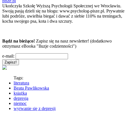
pisze.pl
Ukończyła Szkołę Wyższą Psychologii Społecznej we Wrocławiu.
Swoją pasją dzieli się na blogu: www.psycholog-pisze.pl. Prywatnie
lubi podróże, uwielbia biegać i dawać z siebie 110% na treningach,
kocha swojego psa, kota i dwa szczury.
Bądź na bieżąco!
Zapisz się na nasz newsletter! (dodatkowo
otrzymasz eBooka "Iluzje codzienności")
e-mail:
Tags:
literatura
Beata Pawlikowska
książka
depresja
niemoc
wyrwanie się z depresji