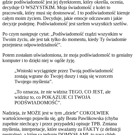
gdzie podświadomość jest jej dyrektorem, który określa, ocenia,
decyduje O WSZYSTKIM. Moja świadomość z kolei to
pracownik, który musi się dostosować. I to podświadomość kieruje
całym moim życiem. Decyduje, jakie emocje odczuwam i jakie
decyzje podejmę. Podświadomość jest szefem wszystkich szefów.
Po czym następuje cytat: „Podświadomość rządzi wszystkim w
Twoim życiu, ale jest tak tylko do momentu, kiedy Ty świadomie
przejmiesz odpowiedzialność”.
Potem zostałam uświadomiona, że moja podświadomość to genialny
komputer i to dzięki niej w ogóle żyję.
„Wnioski wyciągnięte przez Twoją podświadomość
zostają wgrane do Twojej duszy i stają się wzorcem
Twojego myślenia”.
„To oznacza, że nie widzisz TEGO, CO JEST, ale
widzisz to, co POKAZUJE CI TWOJA
PODŚWIADOMOŚĆ”.
Nadzieja, że MOŻE jest w tym „dziele” COKOLWIEK
wartościowego pojawiła się, gdy Beata Pawlikowska (chyba
zupełnie niechcący i przez przypadek) opisuje TPB. Zmiana
myślenia, interpretacje, które uważamy za FAKTY (z definicji
neutralne), a które są jedynie DOMYSŁAMI, to nasz chleb