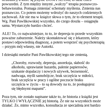
powszedni. Z tym między innymi „walczy” terapia poznawczo-
behawioralna. Pomaga zmieniać schematy myślenia. Zmienia nas
poznawczo. Co potem możemy wdrożyć do naszych codziennych
zachowań. Ale nie ma w książce słowa o tym, że to element terapii.
Wg. Pani Pawlikowskiej wszystko, do czego doszła – osiągnęła
sama. Wystarczyło bardzo chcieć.
ALE! To, co najważniejsze, to to, że depresja to przede wszystkim
poważne zaburzenie. Należy skontaktować się z lekarzem, który
postawi odpowiednią diagnozę, a potem wesprzeć się psychoterapią
– przypis mój własny, nie Autorki.
I dziesiątki metafor Pani Pawlikowskiej tego nie zmienią.
„Choroby, rozwody, depresja, anoreksja, słabość do
alkoholu, uprawianie hazardu, palenie papierosów,
szukanie dopalaczy i nowych używek, bezsenność,
nadwaga, myśli samobójcze, brak szczęścia w miłości,
brak szczęścia w pracy i ogólne poczucie braku
szczęścia w życiu – to są dowody na to, że posługujesz
się błędnymi mapami”.
Poza tym, nie zostało napisane także to, że historia z książki jest
TYLKO I WYŁĄCZNIE jej historią. Że nie na wszystkich może
działać. Że, mimo wszystko, konsultacja ze specjalistą jest bardzo