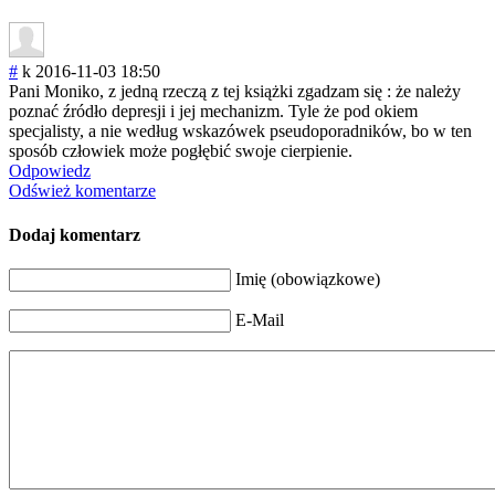
#
k
2016-11-03 18:50
Pani Moniko, z jedną rzeczą z tej książki zgadzam się : że należy
poznać źródło depresji i jej mechanizm. Tyle że pod okiem
specjalisty, a nie według wskazówek pseudoporadnikó
w, bo w ten
sposób człowiek może pogłębić swoje cierpienie.
Odpowiedz
Odśwież komentarze
Dodaj komentarz
Imię (obowiązkowe)
E-Mail