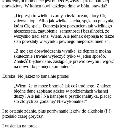
konkretnym momencie jest on rzeczywisty i jak najbardziej
prawdziwy. W końcu tkwi każdego dnia w bólu, prawda?
„Depresja to wielki, czarny, ciężki ocean, który Cię
zalewa i topi. Albo jak wielka, sucha, spękana pustynia,
która Cię spala. Depresja jest poczuciem tak wielkiego
nieszczęścia, zagubienia, samotności i bezsilności, że
wszystko traci sens. Wiem. Ale jednak depresja to także
stan powstały w wyniku pewnego nieporozumienia”.
„Z mojego doświadczenia wynika, że depresję można
skutecznie i trwale wyleczyć tylko w jeden sposób.
Znaleźć błędne dane, zastąpić je prawidłowymi i wgrać
na nowo do pamięci komputera”.
Eureka! No jakież to banalnie proste!
„Wiem, że to może brzmieć jak coś trudnego. Znaleźć
błędne dane zapisane gdzieś w podziemiach własnej
duszy? Ale jak? Na kanapie u psychoanalityka, płacąc
sto złotych za godzinę? Niewykonalne!”
I to ostatnie zdanie, plus porównanie leków do alkoholu (!!!)
przelało czarę goryczy.
I wisienka na torcie: