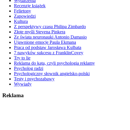
Wydarzenia
Recenzje książek
Felietony
Zapowiedzi
Kultura
Z perspektywy czasu Philipa Zimbardo
Złote myśli Stevena Pinkera
Ze świata neuronauki Antonio Damasio
Ujawnione emocje Paula Ekmana
Praca od podstaw Jarosława Kulbata
7 nawyków sukcesu z FranklinCovey
Try to lie
Reklama do kąta, czyli psychologia reklamy
Psycholog radzi
Psychologiczny słownik angielsko-polski
Testy i psychozabawy
Wywiady
Reklama