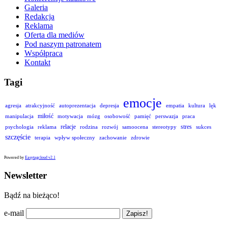
Galeria
Redakcja
Reklama
Oferta dla mediów
Pod naszym patronatem
Współpraca
Kontakt
Tagi
emocje
agresja
atrakcyjność
autoprezentacja
depresja
empatia
kultura
lęk
miłość
manipulacja
motywacja
mózg
osobowość
pamięć
perswazja
praca
relacje
stres
psychologia
reklama
rodzina
rozwój
samoocena
stereotypy
sukces
szczęście
terapia
wpływ społeczny
zachowanie
zdrowie
Powered by
Easytagcloud v2.1
Newsletter
Bądź na bieżąco!
e-mail