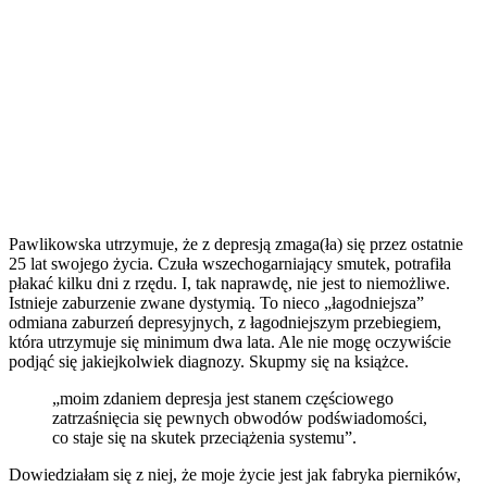
Pawlikowska utrzymuje, że z depresją zmaga(ła) się przez ostatnie
25 lat swojego życia. Czuła wszechogarniający smutek, potrafiła
płakać kilku dni z rzędu. I, tak naprawdę, nie jest to niemożliwe.
Istnieje zaburzenie zwane dystymią. To nieco „łagodniejsza”
odmiana zaburzeń depresyjnych, z łagodniejszym przebiegiem,
która utrzymuje się minimum dwa lata. Ale nie mogę oczywiście
podjąć się jakiejkolwiek diagnozy. Skupmy się na książce.
„moim zdaniem depresja jest stanem częściowego
zatrzaśnięcia się pewnych obwodów podświadomości,
co staje się na skutek przeciążenia systemu”.
Dowiedziałam się z niej, że moje życie jest jak fabryka pierników,