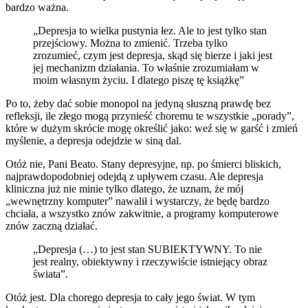
bardzo ważna.
„Depresja to wielka pustynia łez. Ale to jest tylko stan
przejściowy. Można to zmienić. Trzeba tylko
zrozumieć, czym jest depresja, skąd się bierze i jaki jest
jej mechanizm działania. To właśnie zrozumiałam w
moim własnym życiu. I dlatego piszę tę książkę”
Po to, żeby dać sobie monopol na jedyną słuszną prawdę bez
refleksji, ile złego mogą przynieść choremu te wszystkie „porady”,
które w dużym skrócie mogę określić jako: weź się w garść i zmień
myślenie, a depresja odejdzie w siną dal.
Otóż nie, Pani Beato. Stany depresyjne, np. po śmierci bliskich,
najprawdopodobniej odejdą z upływem czasu. Ale depresja
kliniczna już nie minie tylko dlatego, że uznam, że mój
„wewnętrzny komputer” nawalił i wystarczy, że będę bardzo
chciała, a wszystko znów zakwitnie, a programy komputerowe
znów zaczną działać.
„Depresja (…) to jest stan SUBIEKTYWNY. To nie
jest realny, obiektywny i rzeczywiście istniejący obraz
świata”.
Otóż jest. Dla chorego depresja to cały jego świat. W tym