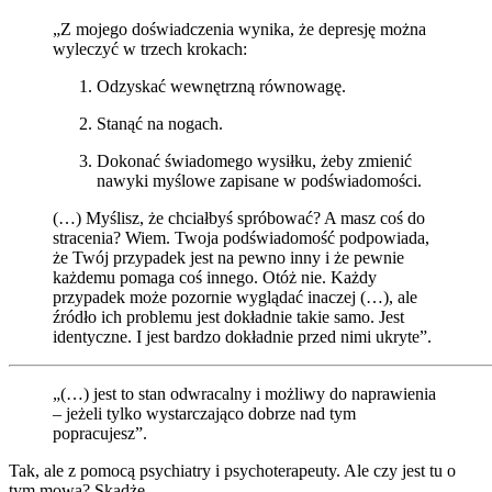
„Z mojego doświadczenia wynika, że depresję można
wyleczyć w trzech krokach:
Odzyskać wewnętrzną równowagę.
Stanąć na nogach.
Dokonać świadomego wysiłku, żeby zmienić
nawyki myślowe zapisane w podświadomości.
(…) Myślisz, że chciałbyś spróbować? A masz coś do
stracenia? Wiem. Twoja podświadomość podpowiada,
że Twój przypadek jest na pewno inny i że pewnie
każdemu pomaga coś innego. Otóż nie. Każdy
przypadek może pozornie wyglądać inaczej (…), ale
źródło ich problemu jest dokładnie takie samo. Jest
identyczne. I jest bardzo dokładnie przed nimi ukryte”.
„(…) jest to stan odwracalny i możliwy do naprawienia
– jeżeli tylko wystarczająco dobrze nad tym
popracujesz”.
Tak, ale z pomocą psychiatry i psychoterapeuty. Ale czy jest tu o
tym mowa? Skądże.