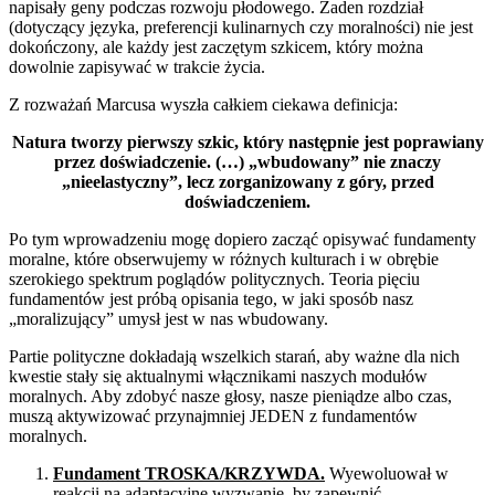
napisały geny podczas rozwoju płodowego. Żaden rozdział
(dotyczący języka, preferencji kulinarnych czy moralności) nie jest
dokończony, ale każdy jest zaczętym szkicem, który można
dowolnie zapisywać w trakcie życia.
Z rozważań Marcusa wyszła całkiem ciekawa definicja:
Natura tworzy pierwszy szkic, który następnie jest poprawiany
przez doświadczenie. (…) „wbudowany” nie znaczy
„nieelastyczny”, lecz zorganizowany z góry, przed
doświadczeniem.
Po tym wprowadzeniu mogę dopiero zacząć opisywać fundamenty
moralne, które obserwujemy w różnych kulturach i w obrębie
szerokiego spektrum poglądów politycznych. Teoria pięciu
fundamentów jest próbą opisania tego, w jaki sposób nasz
„moralizujący” umysł jest w nas wbudowany.
Partie polityczne dokładają wszelkich starań, aby ważne dla nich
kwestie stały się aktualnymi włącznikami naszych modułów
moralnych. Aby zdobyć nasze głosy, nasze pieniądze albo czas,
muszą aktywizować przynajmniej JEDEN z fundamentów
moralnych.
Fundament TROSKA/KRZYWDA.
Wyewoluował w
reakcji na adaptacyjne wyzwanie, by zapewnić