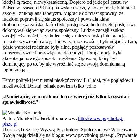
kiedyś tą raczej niewykształconą. Dopiero od jakiegoś czasu (w
Polsce w czasach PRL-u) na wsiach zaczęły pojawiać się biblioteki,
szkoły i zniknął analfabetyzm. Migracje do miast sprawiły, że
ludziom poprawił się status społeczny i powstała klasa
drobnomieszczańska, która była postępowa, bo to dzięki postępowi
dokonywał się wciąż awans społeczny. Ludzie zaczęli szukać
swojej tożsamości, a zetknięcie się z mieszczańską inteligencją
musiało wywołać reakcję. Pierwszą możliwością była negacja. Tam,
gdzie wartości rodzinne były silne, poglądy pozostawały
konserwatywne i przywiązane do tradycji. Drugą opcją była
akceptacja nowego sposobu myślenia. Sposobu, który był
dominujący po to, by nie wyróżniać się ze swoją domniemaną
„ignorancją”.
Temat polityki jest niemal nieskończony. Ilu ludzi, tyle poglądów i
możliwości. Dzisiaj jednak powiem tylko jedno:
„Pamiętajcie, że moralność to coś więcej niż tylko krzywda i
sprawiedliwość.”
Autor:
Monika Kotlarek
Strona www:
http://www.psycholog-
pisze.pl
Ukończyła Szkołę Wyższą Psychologii Społecznej we Wrocławiu.
Swoją pasją dzieli się na blogu: www.psycholog-pisze.pl. Prywatnie