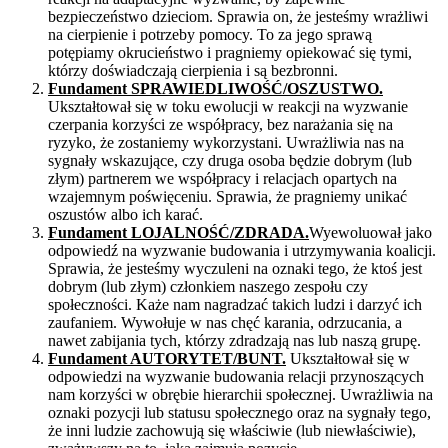
bezpieczeństwo dzieciom. Sprawia on, że jesteśmy wrażliwi
na cierpienie i potrzeby pomocy. To za jego sprawą
potępiamy okrucieństwo i pragniemy opiekować się tymi,
którzy doświadczają cierpienia i są bezbronni.
Fundament SPRAWIEDLIWOŚĆ/OSZUSTWO.
Ukształtował się w toku ewolucji w reakcji na wyzwanie
czerpania korzyści ze współpracy, bez narażania się na
ryzyko, że zostaniemy wykorzystani. Uwrażliwia nas na
sygnały wskazujące, czy druga osoba będzie dobrym (lub
złym) partnerem we współpracy i relacjach opartych na
wzajemnym poświęceniu. Sprawia, że pragniemy unikać
oszustów albo ich karać.
Fundament LOJALNOŚĆ/ZDRADA.
Wyewoluował jako
odpowiedź na wyzwanie budowania i utrzymywania koalicji.
Sprawia, że jesteśmy wyczuleni na oznaki tego, że ktoś jest
dobrym (lub złym) członkiem naszego zespołu czy
społeczności. Każe nam nagradzać takich ludzi i darzyć ich
zaufaniem. Wywołuje w nas chęć karania, odrzucania, a
nawet zabijania tych, którzy zdradzają nas lub naszą grupę.
Fundament AUTORYTET/BUNT.
Ukształtował się w
odpowiedzi na wyzwanie budowania relacji przynoszących
nam korzyści w obrębie hierarchii społecznej. Uwrażliwia na
oznaki pozycji lub statusu społecznego oraz na sygnały tego,
że inni ludzie zachowują się właściwie (lub niewłaściwie),