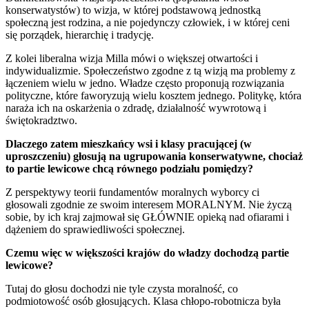
konserwatystów) to wizja, w której podstawową jednostką
społeczną jest rodzina, a nie pojedynczy człowiek, i w której ceni
się porządek, hierarchię i tradycję.
Z kolei liberalna wizja Milla mówi o większej otwartości i
indywidualizmie. Społeczeństwo zgodne z tą wizją ma problemy z
łączeniem wielu w jedno. Władze często proponują rozwiązania
polityczne, które faworyzują wielu kosztem jednego. Politykę, która
naraża ich na oskarżenia o zdradę, działalność wywrotową i
świętokradztwo.
Dlaczego zatem mieszkańcy wsi i klasy pracującej (w
uproszczeniu) głosują na ugrupowania konserwatywne, chociaż
to partie lewicowe chcą równego podziału pomiędzy?
Z perspektywy teorii fundamentów moralnych wyborcy ci
głosowali zgodnie ze swoim interesem MORALNYM. Nie życzą
sobie, by ich kraj zajmował się GŁÓWNIE opieką nad ofiarami i
dążeniem do sprawiedliwości społecznej.
Czemu więc w większości krajów do władzy dochodzą partie
lewicowe?
Tutaj do głosu dochodzi nie tyle czysta moralność, co
podmiotowość osób głosujących. Klasa chłopo-robotnicza była