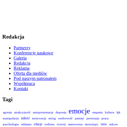
Redakcja
Partnerzy
Konferencje naukowe
Galeria
Redakcja
Reklama
Oferta dla mediów
Pod naszym patronatem
Współpraca
Kontakt
Tagi
emocje
agresja
atrakcyjność
autoprezentacja
depresja
empatia
kultura
lęk
miłość
manipulacja
motywacja
mózg
osobowość
pamięć
perswazja
praca
relacje
stres
psychologia
reklama
rodzina
rozwój
samoocena
stereotypy
sukces