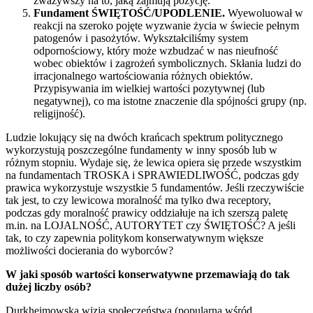
zważywszy na to, jaką zajmują pozycję.
Fundament ŚWIĘTOŚĆ/UPODLENIE.
Wyewoluował w
reakcji na szeroko pojęte wyzwanie życia w świecie pełnym
patogenów i pasożytów. Wykształciliśmy system
odpornościowy, który może wzbudzać w nas nieufność
wobec obiektów i zagrożeń symbolicznych. Skłania ludzi do
irracjonalnego wartościowania różnych obiektów.
Przypisywania im wielkiej wartości pozytywnej (lub
negatywnej), co ma istotne znaczenie dla spójności grupy (np.
religijność).
Ludzie lokujący się na dwóch krańcach spektrum politycznego
wykorzystują poszczególne fundamenty w inny sposób lub w
różnym stopniu. Wydaje się, że lewica opiera się przede wszystkim
na fundamentach TROSKA i SPRAWIEDLIWOŚĆ, podczas gdy
prawica wykorzystuje wszystkie 5 fundamentów. Jeśli rzeczywiście
tak jest, to czy lewicowa moralność ma tylko dwa receptory,
podczas gdy moralność prawicy oddziałuje na ich szerszą paletę
m.in. na LOJALNOŚĆ, AUTORYTET czy ŚWIĘTOŚĆ? A jeśli
tak, to czy zapewnia politykom konserwatywnym większe
możliwości docierania do wyborców?
W jaki sposób wartości konserwatywne przemawiają do tak
dużej liczby osób?
Durkheimowska wizja społeczeństwa (popularna wśród