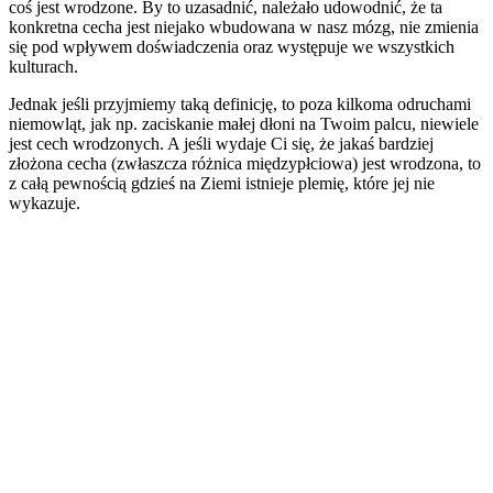
coś jest wrodzone. By to uzasadnić, należało udowodnić, że ta
konkretna cecha jest niejako wbudowana w nasz mózg, nie zmienia
się pod wpływem doświadczenia oraz występuje we wszystkich
kulturach.
Jednak jeśli przyjmiemy taką definicję, to poza kilkoma odruchami
niemowląt, jak np. zaciskanie małej dłoni na Twoim palcu, niewiele
jest cech wrodzonych. A jeśli wydaje Ci się, że jakaś bardziej
złożona cecha (zwłaszcza różnica międzypłciowa) jest wrodzona, to
z całą pewnością gdzieś na Ziemi istnieje plemię, które jej nie
wykazuje.