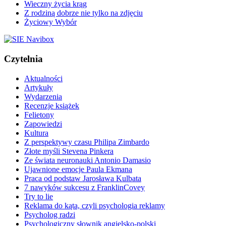
Wieczny życia krąg
Z rodziną dobrze nie tylko na zdjęciu
Życiowy Wybór
Czytelnia
Aktualności
Artykuły
Wydarzenia
Recenzje książek
Felietony
Zapowiedzi
Kultura
Z perspektywy czasu Philipa Zimbardo
Złote myśli Stevena Pinkera
Ze świata neuronauki Antonio Damasio
Ujawnione emocje Paula Ekmana
Praca od podstaw Jarosława Kulbata
7 nawyków sukcesu z FranklinCovey
Try to lie
Reklama do kąta, czyli psychologia reklamy
Psycholog radzi
Psychologiczny słownik angielsko-polski