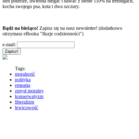
lubi podróże, uwielbia biegać i dawać z siebie 110% na treningach,
kocha swojego psa, kota i dwa szczury.
Bądź na bieżąco!
Zapisz się na nasz newsletter! (dodatkowo
otrzymasz eBooka "Iluzje codzienności")
e-mail:
Tags:
moralność
polityka
empatia
zmysł moralny
konserwatyzm
liberalizm
lewicowość