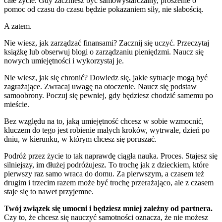
całe życie. Gdy zaczniesz być samowystarczalny, proszenie o
pomoc od czasu do czasu będzie pokazaniem siły, nie słabością.
A zatem.
Nie wiesz, jak zarządzać finansami? Zacznij się uczyć. Przeczytaj
książkę lub obserwuj blogi o zarządzaniu pieniędzmi. Naucz się
nowych umiejętności i wykorzystaj je.
Nie wiesz, jak się chronić? Dowiedz się, jakie sytuacje mogą być
zagrażające. Zwracaj uwagę na otoczenie. Naucz się podstaw
samoobrony. Poczuj się pewniej, gdy będziesz chodzić samemu po
mieście.
Bez względu na to, jaką umiejętność chcesz w sobie wzmocnić,
kluczem do tego jest robienie małych kroków, wytrwale, dzień po
dniu, w kierunku, w którym chcesz się poruszać.
Podróż przez życie to tak naprawdę ciągła nauka. Proces. Stajesz się
silniejszy, im dłużej podróżujesz. To trochę jak z dzieckiem, które
pierwszy raz samo wraca do domu. Za pierwszym, a czasem też
drugim i trzecim razem może być trochę przerażająco, ale z czasem
staje się to nawet przyjemne.
Twój związek się umocni i będziesz mniej zależny od partnera.
Czy to, że chcesz się nauczyć samotności oznacza, że nie możesz