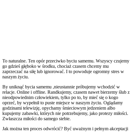
To naturalne. Ten opór przeciwko byciu samemu. Wszyscy czujemy
go gdzieś głęboko w środku, chociaż czasem chcemy mu
zaprzeczać na siłę lub ignorować. I to powoduje ogromny stres w
naszym życiu.
By uniknąć bycia samemu ,nieustannie próbujemy wchodzić w
relacje. Online i offline. Randkujemy, czasem nawet bierzemy ślub z
nieodpowiednim człowiekiem, tylko po to, by mieć się o kogo
oprzeć, by wypełnił to puste miejsce w naszym życiu. Oglądamy
godzinami telewizję, opychamy śmieciowym jedzeniem albo
kupujemy zabawki, których nie potrzebujemy, jako protezy miłości.
Zwłaszcza miłości do samego siebie.
Jak można ten proces odwrócić? Być uważnym i pełnym akceptacji