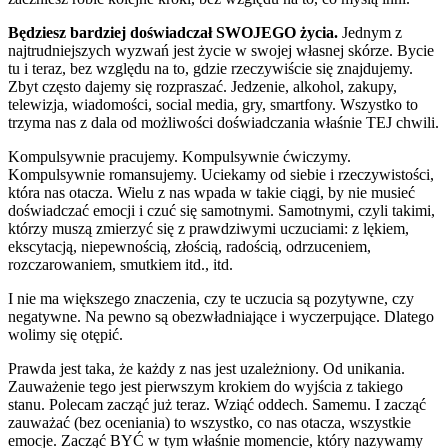
Będziesz bardziej doświadczał SWOJEGO życia.
Jednym z
najtrudniejszych wyzwań jest życie w swojej własnej skórze. Bycie
tu i teraz, bez względu na to, gdzie rzeczywiście się znajdujemy.
Zbyt często dajemy się rozpraszać. Jedzenie, alkohol, zakupy,
telewizja, wiadomości, social media, gry, smartfony. Wszystko to
trzyma nas z dala od możliwości doświadczania właśnie TEJ chwili.
Kompulsywnie pracujemy. Kompulsywnie ćwiczymy.
Kompulsywnie romansujemy. Uciekamy od siebie i rzeczywistości,
która nas otacza. Wielu z nas wpada w takie ciągi, by nie musieć
doświadczać emocji i czuć się samotnymi. Samotnymi, czyli takimi,
którzy muszą zmierzyć się z prawdziwymi uczuciami: z lękiem,
ekscytacją, niepewnością, złością, radością, odrzuceniem,
rozczarowaniem, smutkiem itd., itd.
I nie ma większego znaczenia, czy te uczucia są pozytywne, czy
negatywne. Na pewno są obezwładniające i wyczerpujące. Dlatego
wolimy się otępić.
Prawda jest taka, że każdy z nas jest uzależniony. Od unikania.
Zauważenie tego jest pierwszym krokiem do wyjścia z takiego
stanu. Polecam zacząć już teraz. Wziąć oddech. Samemu. I zacząć
zauważać (bez oceniania) to wszystko, co nas otacza, wszystkie
emocje. Zacząć BYĆ w tym właśnie momencie, który nazywamy