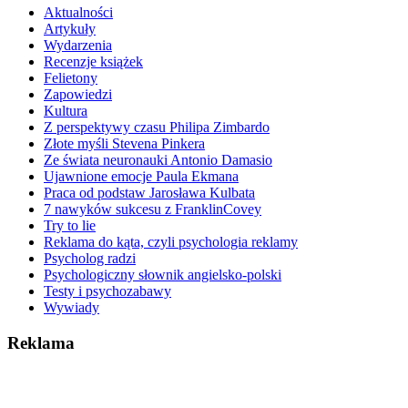
Aktualności
Artykuły
Wydarzenia
Recenzje książek
Felietony
Zapowiedzi
Kultura
Z perspektywy czasu Philipa Zimbardo
Złote myśli Stevena Pinkera
Ze świata neuronauki Antonio Damasio
Ujawnione emocje Paula Ekmana
Praca od podstaw Jarosława Kulbata
7 nawyków sukcesu z FranklinCovey
Try to lie
Reklama do kąta, czyli psychologia reklamy
Psycholog radzi
Psychologiczny słownik angielsko-polski
Testy i psychozabawy
Wywiady
Reklama