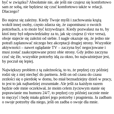
być w związku? Absolutnie nie, ale jeśli nie czujesz się komfortowo
sam ze sobą, nie będziesz się czuć komfortowo także w relacji.
Dlaczego?
Bo stajesz się zależny. Kiedy Twoje myśli i zachowania krążą
wokół innej osoby, często zdarza się, że zapominasz o swoich
potrzebach, a to może być krzywdzące. Kiedy pozwalasz na to, by
ktoś inny był odpowiedzialny za to, jak się czujesz (i vice versa),
oboje stajecie się zależni od siebie. I nagle okazuje się, że jedno nie
potrafi zaplanować niczego bez akceptacji drugiej strony. Wszystkie
aktywności – nawet oglądanie TV – zaczyna być negocjowane i
musi zostać zaakceptowane przez obie strony. Gdy jedno zaczyna
czuć się źle, wszystkie potrzeby idą za okno, bo najważniejsze jest,
by poczuł się lepiej.
Największy problem z tą zależnością, to to, że prędzej czy później
rodzi się z niej niechęć do partnera. Jeśli on od czasu do czasu
zezłości się o pierdołę w domu, bo miał beznadziejny dzień w pracy,
to jest to jak najbardziej zrozumiałe. Ale jeśli za każdym razem
będzie ode mnie oczekiwał, że moim celem życiowym stanie się
poprawianie mu humoru 24/7, to prędzej czy później zacznie mnie
to męczyć i będę miała gdzieś jego potrzeby i pragnienia. Ja zadbam
o swoje potrzeby dla niego, jeśli on zadba o swoje dla mnie.