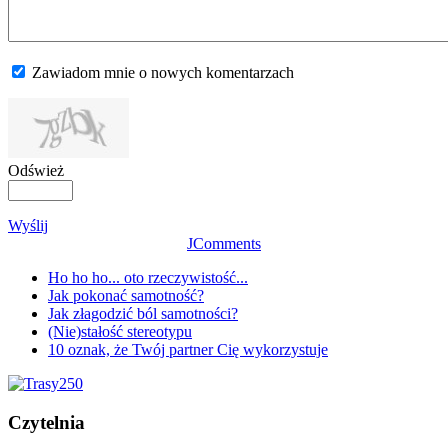
Zawiadom mnie o nowych komentarzach
Odśwież
Wyślij
JComments
Ho ho ho... oto rzeczywistość...
Jak pokonać samotność?
Jak złagodzić ból samotności?
(Nie)stałość stereotypu
10 oznak, że Twój partner Cię wykorzystuje
Czytelnia