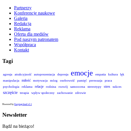
Partnerzy
Konferencje naukowe
Galeria
Redakcja
Reklama
Oferta dla mediów
Pod naszym patronatem
Współpraca
Kontakt
Tagi
emocje
agresja
atrakcyjność
autoprezentacja
depresja
empatia
kultura
lęk
miłość
manipulacja
motywacja
mózg
osobowość
pamięć
perswazja
praca
relacje
stres
psychologia
reklama
rodzina
rozwój
samoocena
stereotypy
sukces
szczęście
terapia
wpływ społeczny
zachowanie
zdrowie
Powered by
Easytagcloud v2.1
Newsletter
Bądź na bieżąco!