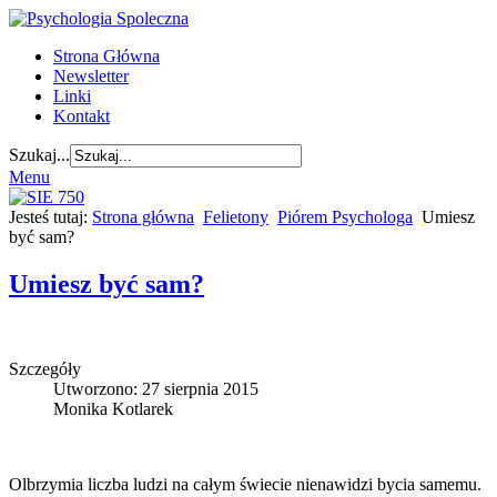
Strona Główna
Newsletter
Linki
Kontakt
Szukaj...
Menu
Jesteś tutaj:
Strona główna
Felietony
Piórem Psychologa
Umiesz
być sam?
Umiesz być sam?
Szczegóły
Utworzono: 27 sierpnia 2015
Monika Kotlarek
Olbrzymia liczba ludzi na całym świecie nienawidzi bycia samemu.