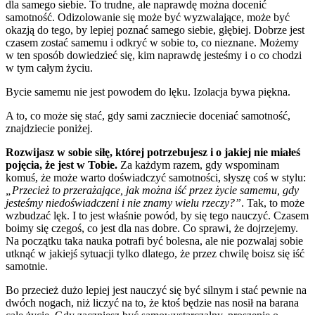
dla samego siebie. To trudne, ale naprawdę można docenić
samotność. Odizolowanie się może być wyzwalające, może być
okazją do tego, by lepiej poznać samego siebie, głębiej. Dobrze jest
czasem zostać samemu i odkryć w sobie to, co nieznane. Możemy
w ten sposób dowiedzieć się, kim naprawdę jesteśmy i o co chodzi
w tym całym życiu.
Bycie samemu nie jest powodem do lęku. Izolacja bywa piękna.
A to, co może się stać, gdy sami zaczniecie doceniać samotność,
znajdziecie poniżej.
Rozwijasz w sobie siłę, której potrzebujesz i o jakiej nie miałeś
pojęcia, że jest w Tobie.
Za każdym razem, gdy wspominam
komuś, że może warto doświadczyć samotności, słyszę coś w stylu:
„Przecież to przerażające, jak można iść przez życie samemu, gdy
jesteśmy niedoświadczeni i nie znamy wielu rzeczy?”
. Tak, to może
wzbudzać lęk. I to jest właśnie powód, by się tego nauczyć. Czasem
boimy się czegoś, co jest dla nas dobre. Co sprawi, że dojrzejemy.
Na początku taka nauka potrafi być bolesna, ale nie pozwalaj sobie
utknąć w jakiejś sytuacji tylko dlatego, że przez chwilę boisz się iść
samotnie.
Bo przecież dużo lepiej jest nauczyć się być silnym i stać pewnie na
dwóch nogach, niż liczyć na to, że ktoś będzie nas nosił na barana