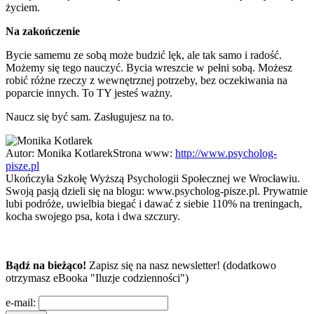
życiem.
Na zakończenie
Bycie samemu ze sobą może budzić lęk, ale tak samo i radość.
Możemy się tego nauczyć. Bycia wreszcie w pełni sobą. Możesz
robić różne rzeczy z wewnętrznej potrzeby, bez oczekiwania na
poparcie innych. To TY jesteś ważny.
Naucz się być sam. Zasługujesz na to.
Autor:
Monika Kotlarek
Strona www:
http://www.psycholog-
pisze.pl
Ukończyła Szkołę Wyższą Psychologii Społecznej we Wrocławiu.
Swoją pasją dzieli się na blogu: www.psycholog-pisze.pl. Prywatnie
lubi podróże, uwielbia biegać i dawać z siebie 110% na treningach,
kocha swojego psa, kota i dwa szczury.
Bądź na bieżąco!
Zapisz się na nasz newsletter! (dodatkowo
otrzymasz eBooka "Iluzje codzienności")
e-mail: