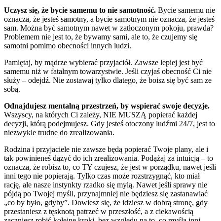
Uczysz się, że bycie samemu to nie samotność.
Bycie samemu nie
oznacza, że jesteś samotny, a bycie samotnym nie oznacza, że jesteś
sam. Można być samotnym nawet w zatłoczonym pokoju, prawda?
Problemem nie jest to, że bywamy sami, ale to, że czujemy się
samotni pomimo obecności innych ludzi.
Pamiętaj, by mądrze wybierać przyjaciół. Zawsze lepiej jest być
samemu niż w fatalnym towarzystwie. Jeśli czyjaś obecność Ci nie
służy – odejdź. Nie zostawaj tylko dlatego, że boisz się być sam ze
sobą.
Odnajdujesz mentalną przestrzeń, by wspierać swoje decyzje.
Wszyscy, na których Ci zależy, NIE MUSZĄ popierać każdej
decyzji, którą podejmujesz. Gdy jesteś otoczony ludźmi 24/7, jest to
niezwykle trudne do zrealizowania.
Rodzina i przyjaciele nie zawsze będą popierać Twoje plany, ale i
tak powinieneś dążyć do ich zrealizowania. Podążaj za intuicją – to
oznacza, że robisz to, co TY czujesz, że jest w porządku, nawet jeśli
inni tego nie popierają. Tylko czas może rozstrzygnąć, kto miał
rację, ale nasze instynkty rzadko się mylą. Nawet jeśli sprawy nie
pójdą po Twojej myśli, przynajmniej nie będziesz się zastanawiać
„co by było, gdyby”. Dowiesz się, że idziesz w dobrą stronę, gdy
przestaniesz z tęsknotą patrzeć w przeszłość, a z ciekawością
zaczniesz robić kolejne kroki, bez względu na to, co myślą inni.