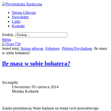
Strona Główna
Newsletter
Linki
Kontakt
Szukaj...
Menu
Jesteś tutaj:
Strona główna
Felietony
Piórem Psychologa
Ile masz
w sobie bohatera?
Ile masz w sobie bohatera?
Szczegóły
Utworzono: 05 czerwca 2014
Monika Kotlarek
Zanim przedstawię Wam badania na temat cech prawdziwego