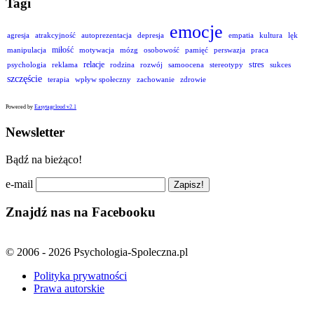
Tagi
emocje
agresja
atrakcyjność
autoprezentacja
depresja
empatia
kultura
lęk
miłość
manipulacja
motywacja
mózg
osobowość
pamięć
perswazja
praca
relacje
stres
psychologia
reklama
rodzina
rozwój
samoocena
stereotypy
sukces
szczęście
terapia
wpływ społeczny
zachowanie
zdrowie
Powered by
Easytagcloud v2.1
Newsletter
Bądź na bieżąco!
e-mail
Znajdź nas na Facebooku
© 2006 - 2026 Psychologia-Spoleczna.pl
Polityka prywatności
Prawa autorskie