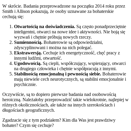
W skrócie. Badania przeprowadzone na początku 2014 roku przez
Smith i Allison pokazują, że osoby uznawane za bohaterskie
cechują się:
Otwartością na doświadczenia.
Są często ponadprzeciętnie
inteligentni, otwarci na nowe idee i aktywności. Nie boją się
wyzwań i chętnie próbują nowych rzeczy.
Sumiennością.
Bohaterowie są odpowiedzialni,
zdyscyplinowani i można na nich polegać.
Ekstrawersją.
Cechuje ich energetyczność, chęć pracy z
innymi ludźmi, otwartość.
Ugodowością.
Są ciepli, współczujący, wspierający, otwarci
na drugiego człowieka i chętnie współpracują z innymi.
Stabilnością emocjonalną i pewnością siebie.
Bohaterowie
mają niewiele cech neurotycznych, są stabilni emocjonalnie i
psychicznie.
Oczywiście, są to dopiero pierwsze badania nad osobowością
heroiczną. Należałoby przeprowadzić takie wielokrotnie, najlepiej w
różnych okolicznościach, ale także na innych szerokościach i
długościach geograficznych.
Zgadzacie się z tym podziałem? Kim dla Was jest prawdziwy
bohater? Czym się cechuje?