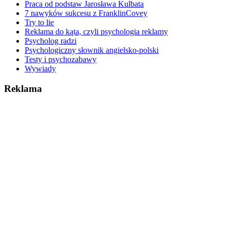
Praca od podstaw Jarosława Kulbata
7 nawyków sukcesu z FranklinCovey
Try to lie
Reklama do kąta, czyli psychologia reklamy
Psycholog radzi
Psychologiczny słownik angielsko-polski
Testy i psychozabawy
Wywiady
Reklama