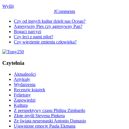
Wyślij
JComments
Czy od innych kultur dzieli nas Ocean?
Agresywny Pies czy agresywny Pan?
Bogaci narcyzi
Czy leci z nami pilot?
Czy więzienie zmienia człowieka?
Czytelnia
Aktualności
Artykuły
Wydarzenia
Recenzje książek
Felietony
Zapowiedzi
Kultura
Z perspektywy czasu Philipa Zimbardo
Złote myśli Stevena Pinkera
Ze świata neuronauki Antonio Damasio
Ujawnione emocje Paula Ekmana