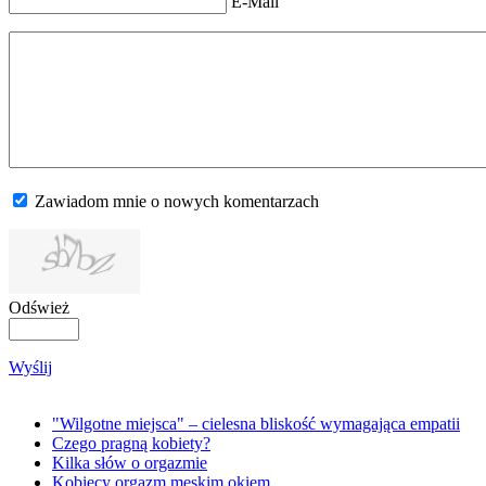
E-Mail
Zawiadom mnie o nowych komentarzach
Odśwież
Wyślij
"Wilgotne miejsca" – cielesna bliskość wymagająca empatii
Czego pragną kobiety?
Kilka słów o orgazmie
Kobiecy orgazm męskim okiem