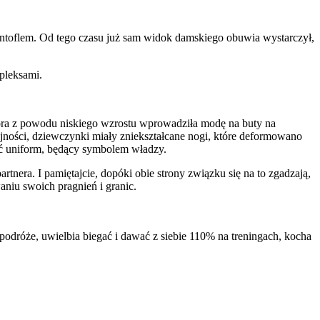
pantoflem. Od tego czasu już sam widok damskiego obuwia wystarczył,
pleksami.
óra z powodu niskiego wzrostu wprowadziła modę na buty na
yjności, dziewczynki miały zniekształcane nogi, które deformowano
yć uniform, będący symbolem władzy.
tnera. I pamiętajcie, dopóki obie strony związku się na to zgadzają,
aniu swoich pragnień i granic.
odróże, uwielbia biegać i dawać z siebie 110% na treningach, kocha