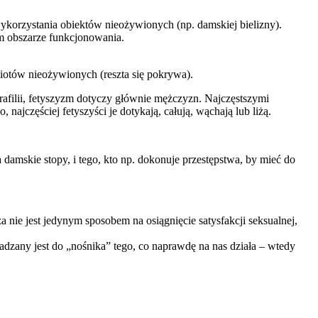
 wykorzystania obiektów nieożywionych (np. damskiej bielizny).
m obszarze funkcjonowania.
tów nieożywionych (reszta się pokrywa).
afilii, fetyszyzm dotyczy głównie mężczyzn. Najczęstszymi
najczęściej fetyszyści je dotykają, całują, wąchają lub liżą.
damskie stopy, i tego, kto np. dokonuje przestępstwa, by mieć do
 nie jest jedynym sposobem na osiągnięcie satysfakcji seksualnej,
owadzany jest do „nośnika” tego, co naprawdę na nas działa – wtedy