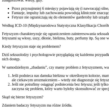
zdiagnozować wtedy, gdy:
Przez przynajmniej 6 miesięcy pojawiają się (i nawracają) sil
Fantazje, impulsy lub zachowania powodują klinicznie znacz
Fetysze nie ograniczają się do elementów garderoby lub urządz
Według ICD-10 (Międzynarodowa Statystyczna Klasyfikacja Chorób
Fetyszyzm charakteryzuje się ograniczeniem zainteresowania seksua
fetyszami są włosy, uszy, dłonie, bielizna, buty, perfumy itp. Są one
Kiedy fetyszyzm staje się problemem?
Dziś seksuolodzy i psychologowie przyglądają się każdemu przypadko
nich dostęp.
W samodzielnym „zbadaniu”, czy mamy problem z fetyszyzmem, war
Jeśli podnieca nas damska bielizna w określonym kolorze, mamy
ale ciekawym urozmaiceniem – wtedy nie diagnozuje się fetys
Jeśli nie potrafimy osiągnąć podniecenia bez fetyszu; jeśli ty
zaczyna się problem, który warto byłoby skonsultować ze specja
Skąd się bierze fetyszyzm?
Zdaniem badaczy fetyszyzm ma różne źródła.