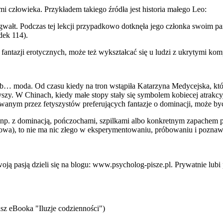
i człowieka. Przykładem takiego źródła jest historia małego Leo:
ogwałt. Podczas tej lekcji przypadkowo dotknęła jego członka swoim 
dek 114).
antazji erotycznych, może też wykształcać się u ludzi z ukrytymi kom
b… moda. Od czasu kiedy na tron wstąpiła Katarzyna Medycejska, kt
yszy. W Chinach, kiedy małe stopy stały się symbolem kobiecej atrakc
wanym przez fetyszystów preferujących fantazje o dominacji, może b
 np. z dominacją, pończochami, szpilkami albo konkretnym zapachem par
żkowa), to nie ma nic złego w eksperymentowaniu, próbowaniu i poznaw
 pasją dzieli się na blogu: www.psycholog-pisze.pl. Prywatnie lubi p
sz eBooka "Iluzje codzienności")