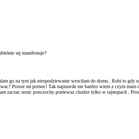
btelnie się manifestuje?
apalam go na tym jak niespodziewanie wrocilam do domu . Robi to gdy 
owac? Prosze mi pomoc! Tak naprawde nie bardzo wiem z czym mam d
 zaczac nosic ponczochy poniewaz chodze tylko w rajstopach . Pro