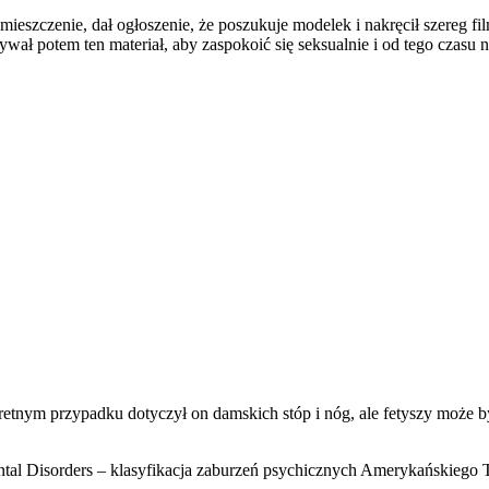
mieszczenie, dał ogłoszenie, że poszukuje modelek i nakręcił szereg fi
ł potem ten materiał, aby zaspokoić się seksualnie i od tego czasu ni
tnym przypadku dotyczył on damskich stóp i nóg, ale fetyszy może b
Mental Disorders – klasyfikacja zaburzeń psychicznych Amerykańsk