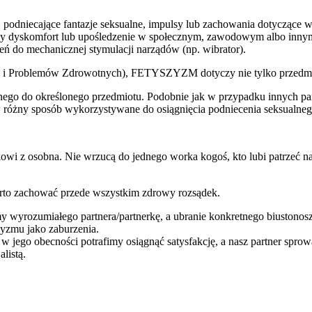
ne, podniecające fantazje seksualne, impulsy lub zachowania dotyczące
ący dyskomfort lub upośledzenie w społecznym, zawodowym albo inny
eń do mechanicznej stymulacji narządów (np. wibrator).
 i Problemów Zdrowotnych), FETYSZYZM dotyczy nie tylko przedmio
lnego do określonego przedmiotu. Podobnie jak w przypadku innych par
 w różny sposób wykorzystywane do osiągnięcia podniecenia seksualnego, 
wi z osobna. Nie wrzucą do jednego worka kogoś, kto lubi patrzeć na 
to zachować przede wszystkim zdrowy rozsądek.
 wyrozumiałego partnera/partnerkę, a ubranie konkretnego biustonosza
zyzmu jako zaburzenia.
lko w jego obecności potrafimy osiągnąć satysfakcję, a nasz partner spr
listą.