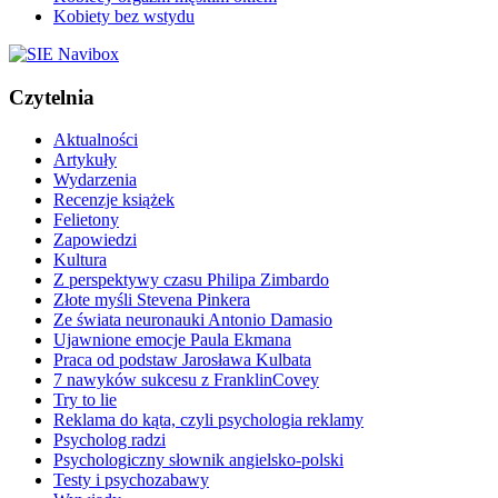
Kobiety bez wstydu
Czytelnia
Aktualności
Artykuły
Wydarzenia
Recenzje książek
Felietony
Zapowiedzi
Kultura
Z perspektywy czasu Philipa Zimbardo
Złote myśli Stevena Pinkera
Ze świata neuronauki Antonio Damasio
Ujawnione emocje Paula Ekmana
Praca od podstaw Jarosława Kulbata
7 nawyków sukcesu z FranklinCovey
Try to lie
Reklama do kąta, czyli psychologia reklamy
Psycholog radzi
Psychologiczny słownik angielsko-polski
Testy i psychozabawy