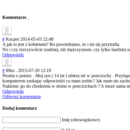
Komentarze
#
Kacper
2014-05-03 22:48
A jak to jest z kobietami? Bo powiedziano, że i im się przytrafia.
No i czy rzeczywiście rzadziej, niż mężczyznom, czy tylko bardziej su
Odpowiedz
#
Mira .
2015-07-20 12:19
Prosba o pomoc . Moj syn ( 14 lat ) ubiera sie w ponczochy . Przyl
komputerem szukajac odpowiedzi co mam zrobic? Jak mam sie zach
Naklonic go do chodzenia w domu w ponczochach ? A moze sama mam
Odpowiedz
Odśwież komentarze
Dodaj komentarz
Imię (obowiązkowe)