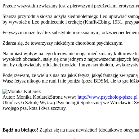
Przede wszystkim związany jest z pierwszymi przeżyciami erotycznym
Starsza przyrodnia siostra uczyła siedmioletniego Leo uprawiać sam
by wywołać u Leo podniecenie i erekcję (Krafft-Ebing, 1931, przypa
Fetyszyzm może być też substytutem seksualnym, odzwierciedleniem f
Zdarza się, że towarzyszy niektórym chorobom psychicznym.
Natomiast wpływ na jego kreowanie mogą mieć zmiany kulturowe lu
wysokich obcasach, stały się one jednym z najpowszechniejszych fet
im, by odpowiadały oficjalnej modzie. Innym symbolem, wykorzysty
Podejrzewam, że wielu z nas ma jakiś fetysz, jakąś fantazję związaną
Wasz fetysz nikogo nie rani i nie poniża (poza BDSM, ale to gra łó
Autor:
Monika Kotlarek
Strona www:
http://www.psycholog-pisze.pl
Ukończyła Szkołę Wyższą Psychologii Społecznej we Wrocławiu. Swoją
swojego psa, kota i dwa szczury.
Bądź na bieżąco!
Zapisz się na nasz newsletter! (dodatkowo otrzyma