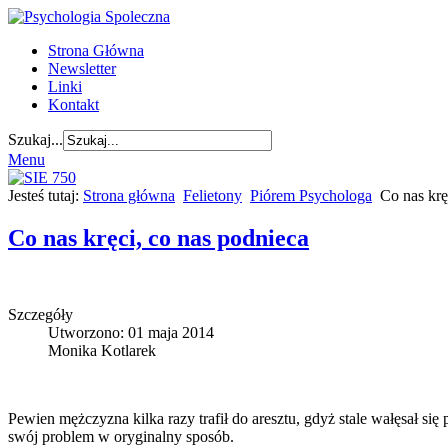
Strona Główna
Newsletter
Linki
Kontakt
Szukaj...
Menu
Jesteś tutaj:
Strona główna
Felietony
Piórem Psychologa
Co nas krę
Co nas kręci, co nas podnieca
Szczegóły
Utworzono: 01 maja 2014
Monika Kotlarek
Pewien mężczyzna kilka razy trafił do aresztu, gdyż stale wałęsał s
swój problem w oryginalny sposób.