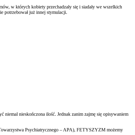
lmów, w których kobiety przechadzały się i siadały we wszelkich
e potrzebował już innej stymulacji.
yć niemal nieskończona ilość. Jednak zanim zajmę się opisywaniem
iego Towarzystwa Psychiatrycznego – APA), FETYSZYZM możemy