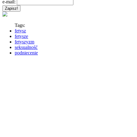
e-mail:
Tags:
fetysz
fetysze
fetyszyzm
seksualność
podniecenie