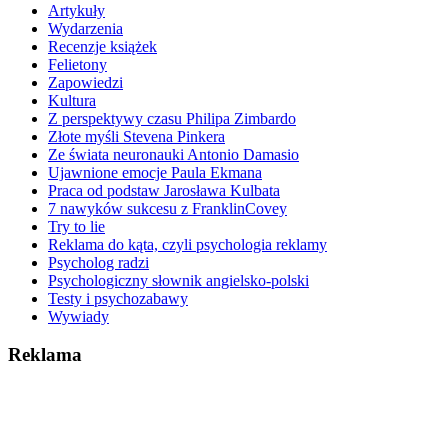
Artykuły
Wydarzenia
Recenzje książek
Felietony
Zapowiedzi
Kultura
Z perspektywy czasu Philipa Zimbardo
Złote myśli Stevena Pinkera
Ze świata neuronauki Antonio Damasio
Ujawnione emocje Paula Ekmana
Praca od podstaw Jarosława Kulbata
7 nawyków sukcesu z FranklinCovey
Try to lie
Reklama do kąta, czyli psychologia reklamy
Psycholog radzi
Psychologiczny słownik angielsko-polski
Testy i psychozabawy
Wywiady
Reklama