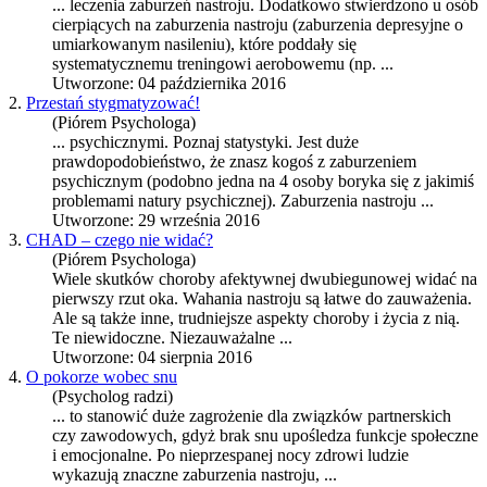
... leczenia zaburzeń nastroju. Dodatkowo stwierdzono u osób
cierpiących na
zaburzenia nastroju
(zaburzenia depresyjne o
umiarkowanym nasileniu), które poddały się
systematycznemu treningowi aerobowemu (np. ...
Utworzone: 04 października 2016
2.
Przestań stygmatyzować!
(Piórem Psychologa)
... psychicznymi. Poznaj statystyki. Jest duże
prawdopodobieństwo, że znasz kogoś z zaburzeniem
psychicznym (podobno jedna na 4 osoby boryka się z jakimiś
problemami natury psychicznej).
Zaburzenia nastroju
...
Utworzone: 29 września 2016
3.
CHAD – czego nie widać?
(Piórem Psychologa)
Wiele skutków choroby afektywnej dwubiegunowej widać na
pierwszy rzut oka. Wahania nastroju są łatwe do zauważenia.
Ale są także inne, trudniejsze aspekty choroby i życia z nią.
Te niewidoczne. Niezauważalne ...
Utworzone: 04 sierpnia 2016
4.
O pokorze wobec snu
(Psycholog radzi)
... to stanowić duże zagrożenie dla związków partnerskich
czy zawodowych, gdyż brak snu upośledza funkcje społeczne
i emocjonalne. Po nieprzespanej nocy zdrowi ludzie
wykazują znaczne
zaburzenia nastroju
, ...