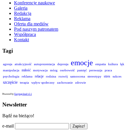
Konferencje naukowe
Galeria
Redakcja
Reklama
Oferta dla mediów
Pod naszym patronatem
Współpraca
Kontakt
Tagi
emocje
agresja
atrakcyjność
autoprezentacja
depresja
empatia
kultura
lęk
miłość
manipulacja
motywacja
mózg
osobowość
pamięć
perswazja
praca
relacje
stres
psychologia
reklama
rodzina
rozwój
samoocena
stereotypy
sukces
szczęście
terapia
wpływ społeczny
zachowanie
zdrowie
Powered by
Easytagcloud v2.1
Newsletter
Bądź na bieżąco!
e-mail