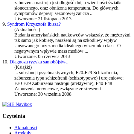
zaburzenia nastroju
jest długość dni, a więc ilości światła
słonecznego, oraz obniżona temperatura. Do głównych
symptomów depresji sezonowej zalicza ...
Utworzone: 21 listopada 2013
9.
Syndrom Krzysztofa Ibisza?
(Aktualności)
Badania amerykańskich naukowców wskazały, że mężczyźni,
tak samo jak kobiety, narażeni są na szkodliwy wpływ
lansowanego przez media idealnego wizerunku ciała. O
negatywnym wpływie mass mediów ...
Utworzone: 05 czerwca 2013
10.
Diagnoza ryzyka samobójstwa
(Książki)
... substancji psychoaktywnych; F20-F29 Schizofrenia,
zaburzenia typu schizofrenii (schizotypowe) i urojeniowe;
F30-F39
Zaburzenia nastroju
(afektywne); F40-F48
Zaburzenia nerwicowe, związane ze stresem i ...
Utworzone: 30 września 2008
Czytelnia
Aktualności
Artykuły