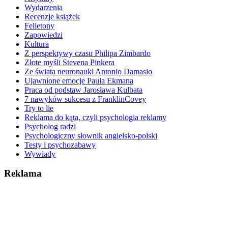
Wydarzenia
Recenzje książek
Felietony
Zapowiedzi
Kultura
Z perspektywy czasu Philipa Zimbardo
Złote myśli Stevena Pinkera
Ze świata neuronauki Antonio Damasio
Ujawnione emocje Paula Ekmana
Praca od podstaw Jarosława Kulbata
7 nawyków sukcesu z FranklinCovey
Try to lie
Reklama do kąta, czyli psychologia reklamy
Psycholog radzi
Psychologiczny słownik angielsko-polski
Testy i psychozabawy
Wywiady
Reklama