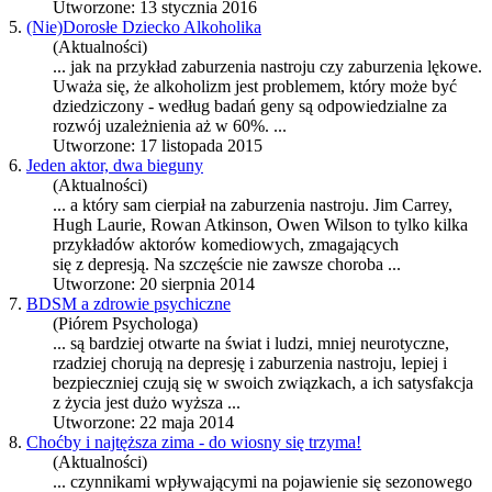
Utworzone: 13 stycznia 2016
5.
(Nie)Dorosłe Dziecko Alkoholika
(Aktualności)
... jak na przykład
zaburzenia nastroju
czy zaburzenia lękowe.
Uważa się, że alkoholizm jest problemem, który może być
dziedziczony - według badań geny są odpowiedzialne za
rozwój uzależnienia aż w 60%. ...
Utworzone: 17 listopada 2015
6.
Jeden aktor, dwa bieguny
(Aktualności)
... a który sam cierpiał na
zaburzenia nastroju
. Jim Carrey,
Hugh Laurie, Rowan Atkinson, Owen Wilson to tylko kilka
przykładów aktorów komediowych, zmagających
się z depresją. Na szczęście nie zawsze choroba ...
Utworzone: 20 sierpnia 2014
7.
BDSM a zdrowie psychiczne
(Piórem Psychologa)
... są bardziej otwarte na świat i ludzi, mniej neurotyczne,
rzadziej chorują na depresję i
zaburzenia nastroju
, lepiej i
bezpieczniej czują się w swoich związkach, a ich satysfakcja
z życia jest dużo wyższa ...
Utworzone: 22 maja 2014
8.
Choćby i najtęższa zima - do wiosny się trzyma!
(Aktualności)
... czynnikami wpływającymi na pojawienie się sezonowego