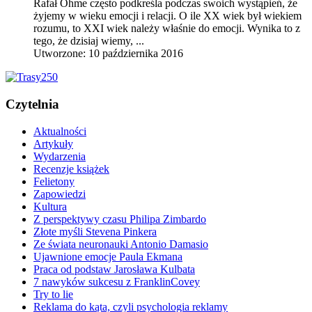
Rafał Ohme często podkreśla podczas swoich wystąpień, że
żyjemy w wieku emocji i relacji. O ile XX wiek był wiekiem
rozumu, to XXI wiek należy właśnie do emocji. Wynika to z
tego, że dzisiaj wiemy, ...
Utworzone: 10 października 2016
Czytelnia
Aktualności
Artykuły
Wydarzenia
Recenzje książek
Felietony
Zapowiedzi
Kultura
Z perspektywy czasu Philipa Zimbardo
Złote myśli Stevena Pinkera
Ze świata neuronauki Antonio Damasio
Ujawnione emocje Paula Ekmana
Praca od podstaw Jarosława Kulbata
7 nawyków sukcesu z FranklinCovey
Try to lie
Reklama do kąta, czyli psychologia reklamy