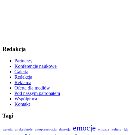
Redakcja
Partnerzy
Konferencje naukowe
Galeria
Redakcja
Reklama
Oferta dla mediów
Pod naszym patronatem
Współpraca
Kontakt
Tagi
emocje
agresja
atrakcyjność
autoprezentacja
depresja
empatia
kultura
lęk