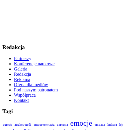
Redakcja
Partnerzy
Konferencje naukowe
Galeria
Redakcja
Reklama
Oferta dla mediów
Pod naszym patronatem
Współpraca
Kontakt
Tagi
emocje
agresja
atrakcyjność
autoprezentacja
depresja
empatia
kultura
lęk