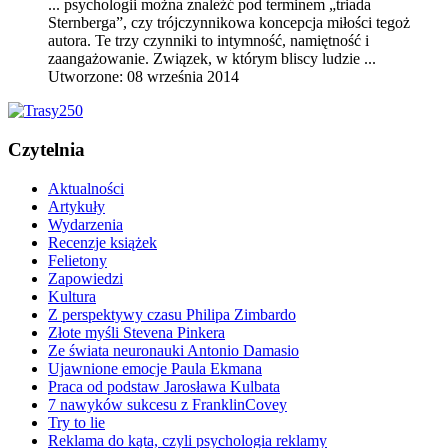
... psychologii można znaleźć pod terminem „
triada
Sternberga
”, czy trójczynnikowa koncepcja miłości tegoż
autora. Te trzy czynniki to intymność, namiętność i
zaangażowanie. Związek, w którym bliscy ludzie ...
Utworzone: 08 września 2014
Czytelnia
Aktualności
Artykuły
Wydarzenia
Recenzje książek
Felietony
Zapowiedzi
Kultura
Z perspektywy czasu Philipa Zimbardo
Złote myśli Stevena Pinkera
Ze świata neuronauki Antonio Damasio
Ujawnione emocje Paula Ekmana
Praca od podstaw Jarosława Kulbata
7 nawyków sukcesu z FranklinCovey
Try to lie
Reklama do kąta, czyli psychologia reklamy