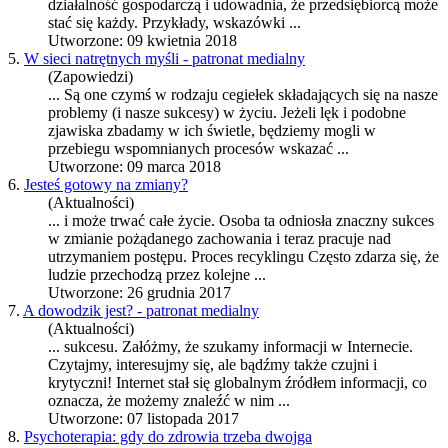
działalność gospodarczą i udowadnia, że przedsiębiorcą może
stać się każdy. Przykłady, wskazówki ...
Utworzone: 09 kwietnia 2018
5.
W sieci natrętnych myśli - patronat medialny
(Zapowiedzi)
... Są one czymś w rodzaju cegiełek składających się na nasze
problemy (i nasze
sukces
y) w życiu. Jeżeli lęk i podobne
zjawiska zbadamy w ich świetle, będziemy mogli w
przebiegu wspomnianych procesów wskazać ...
Utworzone: 09 marca 2018
6.
Jesteś gotowy na zmiany?
(Aktualności)
... i może trwać całe życie. Osoba ta odniosła znaczny
sukces
w zmianie pożądanego zachowania i teraz pracuje nad
utrzymaniem postępu. Proces recyklingu Często zdarza się, że
ludzie przechodzą przez kolejne ...
Utworzone: 26 grudnia 2017
7.
A dowodzik jest? - patronat medialny
(Aktualności)
...
sukces
u. Załóżmy, że szukamy informacji w Internecie.
Czytajmy, interesujmy się, ale bądźmy także czujni i
krytyczni! Internet stał się globalnym źródłem informacji, co
oznacza, że możemy znaleźć w nim ...
Utworzone: 07 listopada 2017
8.
Psychoterapia: gdy do zdrowia trzeba dwojga