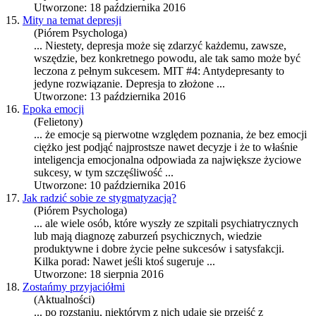
Utworzone: 18 października 2016
15.
Mity na temat depresji
(Piórem Psychologa)
... Niestety, depresja może się zdarzyć każdemu, zawsze,
wszędzie, bez konkretnego powodu, ale tak samo może być
leczona z pełnym
sukces
em. MIT #4: Antydepresanty to
jedyne rozwiązanie. Depresja to złożone ...
Utworzone: 13 października 2016
16.
Epoka emocji
(Felietony)
... że emocje są pierwotne względem poznania, że bez emocji
ciężko jest podjąć najprostsze nawet decyzje i że to właśnie
inteligencja emocjonalna odpowiada za największe życiowe
sukces
y, w tym szczęśliwość ...
Utworzone: 10 października 2016
17.
Jak radzić sobie ze stygmatyzacją?
(Piórem Psychologa)
... ale wiele osób, które wyszły ze szpitali psychiatrycznych
lub mają diagnozę zaburzeń psychicznych, wiedzie
produktywne i dobre życie pełne
sukces
ów i satysfakcji.
Kilka porad: Nawet jeśli ktoś sugeruje ...
Utworzone: 18 sierpnia 2016
18.
Zostańmy przyjaciółmi
(Aktualności)
... po rozstaniu, niektórym z nich udaje się przejść z