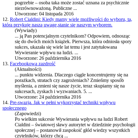
pogrzebie – osoba taka może zostać uznana za psychicznie
niezrównoważoną. Publiczne ...
Utworzone: 04 listopada 2016
12.
Robert Cialdini: Kiedy mamy wiele możliwości do wyboru, ta,
która przykuje naszą uwagę,stanie się naszym wyborem.
(Wywiady)
... ją Pan potencjalnym czytelnikom? Odpowiem, odnosząc
się do dwóch moich książek. Pierwsza, która odniosła spory
sukces
, ukazała się wiele lat temu i jest zatytułowana
Wywieranie wpływu na ludzi. ...
Utworzone: 26 października 2016
13.
Facebookowa zazdrość
(Aktualności)
... punktu widzenia. Dlaczego ciągle koncentrujemy się na
porażkach, stratach czy zagrożeniach? Zmieńmy sposób
myślenia, a zmieni się nasze życie, teraz skupiamy się na
sukces
ach, zyskach i wyzwaniach. 5. ...
Utworzone: 24 października 2016
14.
Pre-swazja. Jak w pełni wykorzystać techniki wpływu
społecznego
(Zapowiedzi)
Po wielkim
sukces
ie Wywierania wpływu na ludzi Robert
Cialdini – światowej sławy autorytet w dziedzinie psychologii
społecznej – postanowił zaspokoić głód wiedzy wszystkich
czytelników, którzy chcą ...