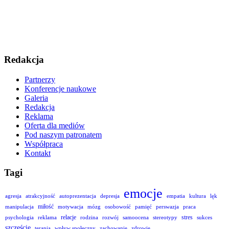
Redakcja
Partnerzy
Konferencje naukowe
Galeria
Redakcja
Reklama
Oferta dla mediów
Pod naszym patronatem
Współpraca
Kontakt
Tagi
emocje
agresja
atrakcyjność
autoprezentacja
depresja
empatia
kultura
lęk
miłość
manipulacja
motywacja
mózg
osobowość
pamięć
perswazja
praca
relacje
stres
psychologia
reklama
rodzina
rozwój
samoocena
stereotypy
sukces
szczęście
terapia
wpływ społeczny
zachowanie
zdrowie