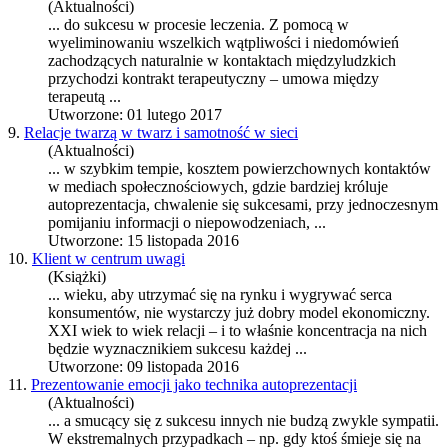
(Aktualności)
... do
sukces
u w procesie leczenia. Z pomocą w
wyeliminowaniu wszelkich wątpliwości i niedomówień
zachodzących naturalnie w kontaktach międzyludzkich
przychodzi kontrakt terapeutyczny – umowa między
terapeutą ...
Utworzone: 01 lutego 2017
9.
Relacje twarzą w twarz i samotność w sieci
(Aktualności)
... w szybkim tempie, kosztem powierzchownych kontaktów
w mediach społecznościowych, gdzie bardziej króluje
autoprezentacja, chwalenie się
sukces
ami, przy jednoczesnym
pomijaniu informacji o niepowodzeniach, ...
Utworzone: 15 listopada 2016
10.
Klient w centrum uwagi
(Książki)
... wieku, aby utrzymać się na rynku i wygrywać serca
konsumentów, nie wystarczy już dobry model ekonomiczny.
XXI wiek to wiek relacji – i to właśnie koncentracja na nich
będzie wyznacznikiem
sukces
u każdej ...
Utworzone: 09 listopada 2016
11.
Prezentowanie emocji jako technika autoprezentacji
(Aktualności)
... a smucący się z
sukces
u innych nie budzą zwykle sympatii.
W ekstremalnych przypadkach – np. gdy ktoś śmieje się na