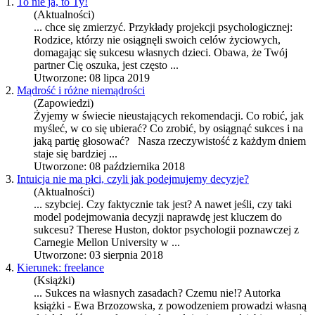
1.
To nie ja, to Ty!
(Aktualności)
... chce się zmierzyć. Przykłady projekcji psychologicznej:
Rodzice, którzy nie osiągnęli swoich celów życiowych,
domagając się
sukces
u własnych dzieci. Obawa, że Twój
partner Cię oszuka, jest często ...
Utworzone: 08 lipca 2019
2.
Mądrość i różne niemądrości
(Zapowiedzi)
Żyjemy w świecie nieustających rekomendacji. Co robić, jak
myśleć, w co się ubierać? Co zrobić, by osiągnąć
sukces
i na
jaką partię głosować? Nasza rzeczywistość z każdym dniem
staje się bardziej ...
Utworzone: 08 października 2018
3.
Intuicja nie ma płci, czyli jak podejmujemy decyzje?
(Aktualności)
... szybciej. Czy faktycznie tak jest? A nawet jeśli, czy taki
model podejmowania decyzji naprawdę jest kluczem do
sukces
u? Therese Huston, doktor psychologii poznawczej z
Carnegie Mellon University w ...
Utworzone: 03 sierpnia 2018
4.
Kierunek: freelance
(Książki)
...
Sukces
na własnych zasadach? Czemu nie!? Autorka
książki - Ewa Brzozowska, z powodzeniem prowadzi własną