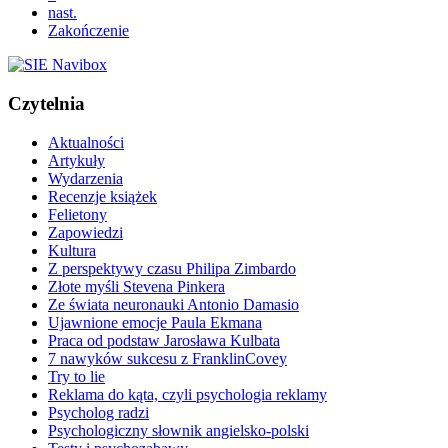
nast.
Zakończenie
Czytelnia
Aktualności
Artykuły
Wydarzenia
Recenzje książek
Felietony
Zapowiedzi
Kultura
Z perspektywy czasu Philipa Zimbardo
Złote myśli Stevena Pinkera
Ze świata neuronauki Antonio Damasio
Ujawnione emocje Paula Ekmana
Praca od podstaw Jarosława Kulbata
7 nawyków sukcesu z FranklinCovey
Try to lie
Reklama do kąta, czyli psychologia reklamy
Psycholog radzi
Psychologiczny słownik angielsko-polski