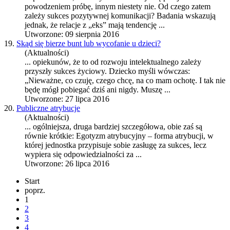
powodzeniem próbę, innym niestety nie. Od czego zatem
zależy
sukces
pozytywnej komunikacji? Badania wskazują
jednak, że relacje z „eks” mają tendencję ...
Utworzone: 09 sierpnia 2016
19.
Skąd się bierze bunt lub wycofanie u dzieci?
(Aktualności)
... opiekunów, że to od rozwoju intelektualnego zależy
przyszły
sukces
życiowy. Dziecko myśli wówczas:
„Nieważne, co czuję, czego chcę, na co mam ochotę. I tak nie
będę mógł pobiegać dziś ani nigdy. Muszę ...
Utworzone: 27 lipca 2016
20.
Publiczne atrybucje
(Aktualności)
... ogólniejsza, druga bardziej szczegółowa, obie zaś są
równie krótkie: Egotyzm atrybucyjny – forma atrybucji, w
której jednostka przypisuje sobie zasługę za
sukces
, lecz
wypiera się odpowiedzialności za ...
Utworzone: 26 lipca 2016
Start
poprz.
1
2
3
4