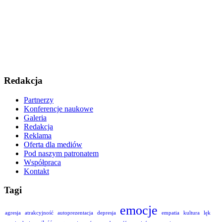
Redakcja
Partnerzy
Konferencje naukowe
Galeria
Redakcja
Reklama
Oferta dla mediów
Pod naszym patronatem
Współpraca
Kontakt
Tagi
emocje
agresja
atrakcyjność
autoprezentacja
depresja
empatia
kultura
lęk