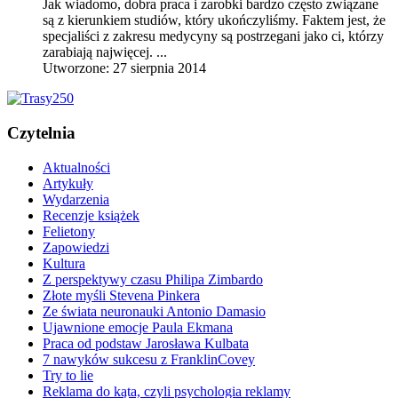
Jak wiadomo, dobra praca i zarobki bardzo często związane
są z kierunkiem studiów, który ukończyliśmy. Faktem jest, że
specjaliści z zakresu medycyny są postrzegani jako ci, którzy
zarabiają najwięcej. ...
Utworzone: 27 sierpnia 2014
Czytelnia
Aktualności
Artykuły
Wydarzenia
Recenzje książek
Felietony
Zapowiedzi
Kultura
Z perspektywy czasu Philipa Zimbardo
Złote myśli Stevena Pinkera
Ze świata neuronauki Antonio Damasio
Ujawnione emocje Paula Ekmana
Praca od podstaw Jarosława Kulbata
7 nawyków sukcesu z FranklinCovey
Try to lie
Reklama do kąta, czyli psychologia reklamy