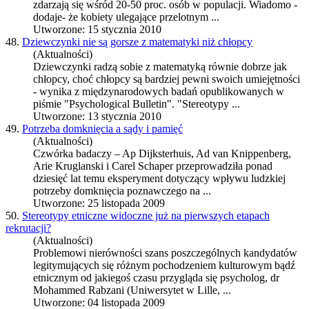
zdarzają się wśród 20-50 proc. osób w populacji. Wiadomo -
dodaje- że kobiety ulegające przelotnym ...
Utworzone: 15 stycznia 2010
48.
Dziewczynki nie są gorsze z matematyki niż chłopcy
(Aktualności)
Dziewczynki radzą sobie z matematyką równie dobrze jak
chłopcy, choć chłopcy są bardziej pewni swoich umiejętności
- wynika z międzynarodowych badań opublikowanych w
piśmie "Psychological Bulletin". "
Stereotypy
...
Utworzone: 13 stycznia 2010
49.
Potrzeba domknięcia a sądy i pamięć
(Aktualności)
Czwórka badaczy – Ap Dijksterhuis, Ad van Knippenberg,
Arie Kruglanski i Carel Schaper przeprowadziła ponad
dziesięć lat temu eksperyment dotyczący wpływu ludzkiej
potrzeby domknięcia poznawczego na ...
Utworzone: 25 listopada 2009
50.
Stereotypy etniczne widoczne już na pierwszych etapach
rekrutacji?
(Aktualności)
Problemowi nierówności szans poszczególnych kandydatów
legitymujących się różnym pochodzeniem kulturowym bądź
etnicznym od jakiegoś czasu przygląda się psycholog, dr
Mohammed Rabzani (Uniwersytet w Lille, ...
Utworzone: 04 listopada 2009