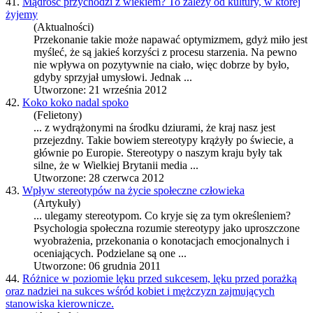
41.
Mądrość przychodzi z wiekiem? To zależy od kultury, w której
żyjemy
(Aktualności)
Przekonanie takie może napawać optymizmem, gdyż miło jest
myśleć, że są jakieś korzyści z procesu starzenia. Na pewno
nie wpływa on pozytywnie na ciało, więc dobrze by było,
gdyby sprzyjał umysłowi. Jednak ...
Utworzone: 21 września 2012
42.
Koko koko nadal spoko
(Felietony)
... z wydrążonymi na środku dziurami, że kraj nasz jest
przejezdny. Takie bowiem
stereotypy
krążyły po świecie, a
głównie po Europie.
Stereotypy
o naszym kraju były tak
silne, że w Wielkiej Brytanii media ...
Utworzone: 28 czerwca 2012
43.
Wpływ stereotypów na życie społeczne człowieka
(Artykuły)
... ulegamy stereotypom. Co kryje się za tym określeniem?
Psychologia społeczna rozumie
stereotypy
jako uproszczone
wyobrażenia, przekonania o konotacjach emocjonalnych i
oceniających. Podzielane są one ...
Utworzone: 06 grudnia 2011
44.
Różnice w poziomie lęku przed sukcesem, lęku przed porażką
oraz nadziei na sukces wśród kobiet i mężczyzn zajmujących
stanowiska kierownicze.