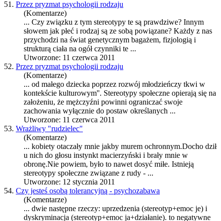
51.
Przez pryzmat psychologii rodzaju
(Komentarze)
... Czy związku z tym
stereotypy
te są prawdziwe? Innym
słowem jak płeć i rodzaj są ze sobą powiązane? Każdy z nas
przychodzi na świat genetycznym bagażem, fizjologią i
strukturą ciała na ogół czynniki te ...
Utworzone: 11 czerwca 2011
52.
Przez pryzmat psychologii rodzaju
(Komentarze)
... od małego dziecka poprzez rozwój młodzieńczy tkwi w
kontekście kulturowym''.
Stereotypy
społeczne opierają się na
założeniu, że mężczyźni powinni ograniczać swoje
zachowania wyłącznie do postaw określanych ...
Utworzone: 11 czerwca 2011
53.
Wrażliwy "rudzielec"
(Komentarze)
... kobiety otaczały mnie jakby murem ochronnym.Docho dził
u nich do głosu instynkt macierzyński i brały mnie w
obronę.Nie powiem, było to nawet dosyć miłe. Istnieją
stereotypy
społeczne związane z rudy - ...
Utworzone: 12 stycznia 2011
54.
Czy jesteś osobą tolerancyjną - psychozabawa
(Komentarze)
... dwie następne rzeczy: uprzedzenia (stereotyp+emoc je) i
dyskryminacja (stereotyp+emoc ja+działanie). to negatywne