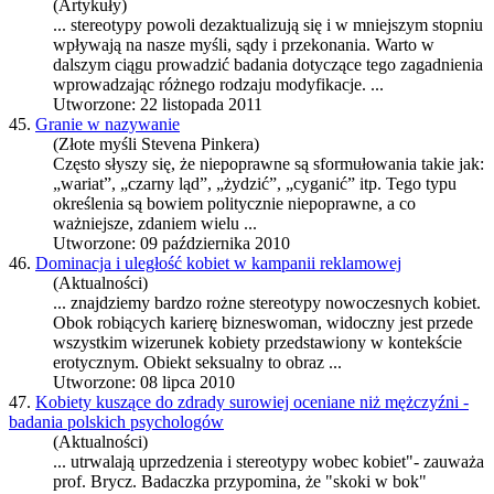
(Artykuły)
...
stereotypy
powoli dezaktualizują się i w mniejszym stopniu
wpływają na nasze myśli, sądy i przekonania. Warto w
dalszym ciągu prowadzić badania dotyczące tego zagadnienia
wprowadzając różnego rodzaju modyfikacje. ...
Utworzone: 22 listopada 2011
45.
Granie w nazywanie
(Złote myśli Stevena Pinkera)
Często słyszy się, że niepoprawne są sformułowania takie jak:
„wariat”, „czarny ląd”, „żydzić”, „cyganić” itp. Tego typu
określenia są bowiem politycznie niepoprawne, a co
ważniejsze, zdaniem wielu ...
Utworzone: 09 października 2010
46.
Dominacja i uległość kobiet w kampanii reklamowej
(Aktualności)
... znajdziemy bardzo rożne
stereotypy
nowoczesnych kobiet.
Obok robiących karierę bizneswoman, widoczny jest przede
wszystkim wizerunek kobiety przedstawiony w kontekście
erotycznym. Obiekt seksualny to obraz ...
Utworzone: 08 lipca 2010
47.
Kobiety kuszące do zdrady surowiej oceniane niż mężczyźni -
badania polskich psychologów
(Aktualności)
... utrwalają uprzedzenia i
stereotypy
wobec kobiet"- zauważa
prof. Brycz. Badaczka przypomina, że "skoki w bok"