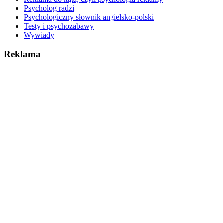
Psycholog radzi
Psychologiczny słownik angielsko-polski
Testy i psychozabawy
Wywiady
Reklama