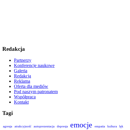
Redakcja
Partnerzy
Konferencje naukowe
Galeria
Redakcja
Reklama
Oferta dla mediów
Pod naszym patronatem
Współpraca
Kontakt
Tagi
emocje
agresja
atrakcyjność
autoprezentacja
depresja
empatia
kultura
lęk