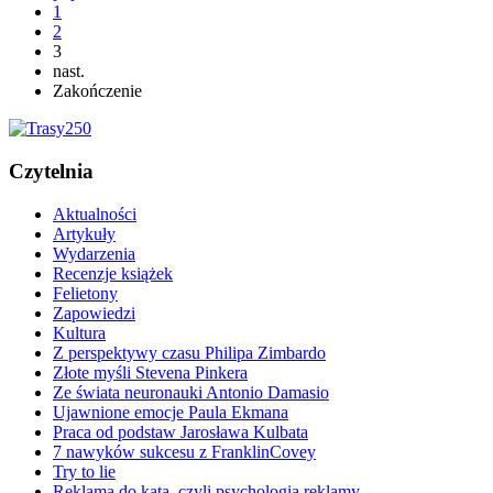
1
2
3
nast.
Zakończenie
Czytelnia
Aktualności
Artykuły
Wydarzenia
Recenzje książek
Felietony
Zapowiedzi
Kultura
Z perspektywy czasu Philipa Zimbardo
Złote myśli Stevena Pinkera
Ze świata neuronauki Antonio Damasio
Ujawnione emocje Paula Ekmana
Praca od podstaw Jarosława Kulbata
7 nawyków sukcesu z FranklinCovey
Try to lie
Reklama do kąta, czyli psychologia reklamy