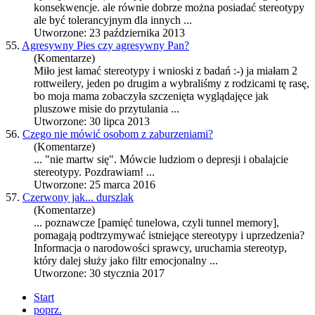
konsekwencje. ale równie dobrze można posiadać
stereotypy
ale być tolerancyjnym dla innych ...
Utworzone: 23 października 2013
55.
Agresywny Pies czy agresywny Pan?
(Komentarze)
Miło jest łamać
stereotypy
i wnioski z badań :-) ja miałam 2
rottweilery, jeden po drugim a wybraliśmy z rodzicami tę rasę,
bo moja mama zobaczyła szczenięta wyglądajęce jak
pluszowe misie do przytulania ...
Utworzone: 30 lipca 2013
56.
Czego nie mówić osobom z zaburzeniami?
(Komentarze)
... "nie martw się". Mówcie ludziom o depresji i obalajcie
stereotypy
. Pozdrawiam! ...
Utworzone: 25 marca 2016
57.
Czerwony jak... durszlak
(Komentarze)
... poznawcze [pamięć tunelowa, czyli tunnel memory],
pomagają podtrzymywać istniejące
stereotypy
i uprzedzenia?
Informacja o narodowości sprawcy, uruchamia stereotyp,
który dalej służy jako filtr emocjonalny ...
Utworzone: 30 stycznia 2017
Start
poprz.