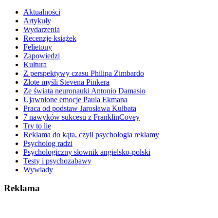
Aktualności
Artykuły
Wydarzenia
Recenzje książek
Felietony
Zapowiedzi
Kultura
Z perspektywy czasu Philipa Zimbardo
Złote myśli Stevena Pinkera
Ze świata neuronauki Antonio Damasio
Ujawnione emocje Paula Ekmana
Praca od podstaw Jarosława Kulbata
7 nawyków sukcesu z FranklinCovey
Try to lie
Reklama do kąta, czyli psychologia reklamy
Psycholog radzi
Psychologiczny słownik angielsko-polski
Testy i psychozabawy
Wywiady
Reklama