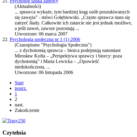
21.
Psycholog szuka zabójcy
(Aktualności)
...
sprawca
wykaże, tym bardziej krąg osób poszukiwanych
się zawęża” - mówi Gołębiowski. „Często
sprawca
stara się
zatrzeć ślady. Całkowite ich zatarcie nie jest jednak możliwe,
a jeśli nawet, zawsze pozostają ...
Utworzone: 06 marca 2007
22.
Psychologia społeczna nr 1 (1) 2006
(Czasopismo "Psychologia Społeczna")
... z dychotomią
sprawca
– biorca podejmują natomiast
Mirosław Kofta – „Perspektywa sprawcy i biorcy: poza
dychotomią” i Maria Lewicka – „Opowieść
niedokończona, ...
Utworzone: 06 listopada 2006
Start
poprz.
1
2
nast.
Zakończenie
Czytelnia