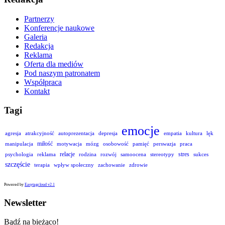
Partnerzy
Konferencje naukowe
Galeria
Redakcja
Reklama
Oferta dla mediów
Pod naszym patronatem
Współpraca
Kontakt
Tagi
emocje
agresja
atrakcyjność
autoprezentacja
depresja
empatia
kultura
lęk
miłość
manipulacja
motywacja
mózg
osobowość
pamięć
perswazja
praca
relacje
stres
psychologia
reklama
rodzina
rozwój
samoocena
stereotypy
sukces
szczęście
terapia
wpływ społeczny
zachowanie
zdrowie
Powered by
Easytagcloud v2.1
Newsletter
Bądź na bieżąco!