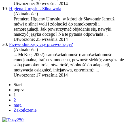
Utworzone: 30 września 2014
19.
Higiena Umysłu - Silna wola
(Aktualności)
Premiera Higieny Umysłu, w której dr Sławomir Jarmuż
mówi o silnej woli i zdolności do samokontroli i
samoregulacji. Jak powstrzymać objadanie się, nawyki,
nauczyć języka obcego? Na te pytania odpowiada ...
Utworzone: 25 września 2014
20.
Przewodniczący czy przewodzący?
(Aktualności)
... McKee, 2002): samoświadomość (samoświadomość
emocjonalna, trafna samoocena, pewność siebie); zarządzanie
sobą (
samokontrola
, otwartość, zdolność do adaptacji,
motywacja osiągnięć, inicjatywa, optymizm); ...
Utworzone: 17 września 2014
Start
poprz.
1
2
nast.
Zakończenie