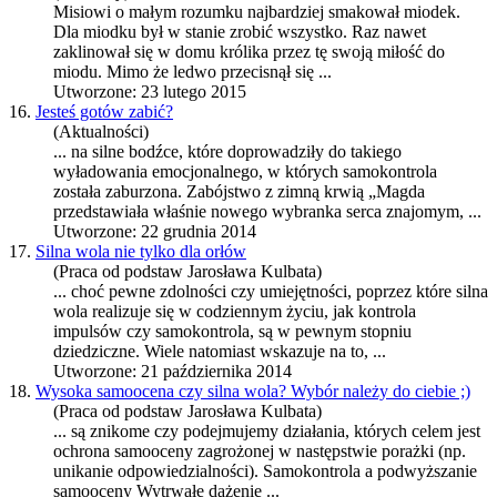
Misiowi o małym rozumku najbardziej smakował miodek.
Dla miodku był w stanie zrobić wszystko. Raz nawet
zaklinował się w domu królika przez tę swoją miłość do
miodu. Mimo że ledwo przecisnął się ...
Utworzone: 23 lutego 2015
16.
Jesteś gotów zabić?
(Aktualności)
... na silne bodźce, które doprowadziły do takiego
wyładowania emocjonalnego, w których
samokontrola
została zaburzona. Zabójstwo z zimną krwią „Magda
przedstawiała właśnie nowego wybranka serca znajomym, ...
Utworzone: 22 grudnia 2014
17.
Silna wola nie tylko dla orłów
(Praca od podstaw Jarosława Kulbata)
... choć pewne zdolności czy umiejętności, poprzez które silna
wola realizuje się w codziennym życiu, jak kontrola
impulsów czy
samokontrola
, są w pewnym stopniu
dziedziczne. Wiele natomiast wskazuje na to, ...
Utworzone: 21 października 2014
18.
Wysoka samoocena czy silna wola? Wybór należy do ciebie ;)
(Praca od podstaw Jarosława Kulbata)
... są znikome czy podejmujemy działania, których celem jest
ochrona samooceny zagrożonej w następstwie porażki (np.
unikanie odpowiedzialności).
Samokontrola
a podwyższanie
samooceny Wytrwałe dążenie ...