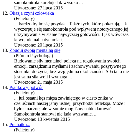
samokontrola
koreluje tak wysoko ...
Utworzone: 27 lipca 2015
12.
Okazja czyni człowieka
(Felietony)
... bardzo by im się przydała. Także tych, które pokazują, jak
wyczerpuje się
samokontrola
pod wpływem notorycznego jej
utrzymywania w stanie najwyższej gotowości. I jak wówczas
łatwo, niemal natychmiast, ...
Utworzone: 20 lipca 2015
13.
Zbuduj swoją mentalną siłę
(Piórem Psychologa)
Budowanie siły mentalnej polega na regulowaniu swoich
emocji, zarządzaniu myślami i zachowywaniu pozytywnego
stosunku do życia, bez względu na okoliczności. Siła ta to nie
jest sama siła woli i wymaga ...
Utworzone: 21 maja 2015
14.
Piankowy potwór
(Felietony)
... już ostatni kęs mięsa zawiniętego w ciasto znika w
czeluściach naszej jamy ustnej, przychodzi refleksja. Może i
było smaczne, ale w sumie mogliśmy sobie darować.
Samokontrola
stanowi nie lada wyzwanie. ...
Utworzone: 13 kwietnia 2015
15.
Puchatku...
(Felietony)