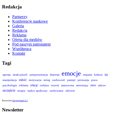
Redakcja
Partnerzy
Konferencje naukowe
Galeria
Redakcja
Reklama
Oferta dla mediów
Pod naszym patronatem
Współpraca
Kontakt
Tagi
emocje
agresja
atrakcyjność
autoprezentacja
depresja
empatia
kultura
lęk
miłość
manipulacja
motywacja
mózg
osobowość
pamięć
perswazja
praca
relacje
stres
psychologia
reklama
rodzina
rozwój
samoocena
stereotypy
sukces
szczęście
terapia
wpływ społeczny
zachowanie
zdrowie
Powered by
Easytagcloud v2.1
Newsletter