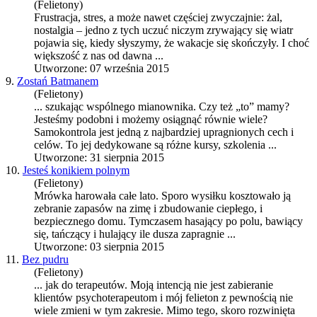
(Felietony)
Frustracja, stres, a może nawet częściej zwyczajnie: żal,
nostalgia – jedno z tych uczuć niczym zrywający się wiatr
pojawia się, kiedy słyszymy, że wakacje się skończyły. I choć
większość z nas od dawna ...
Utworzone: 07 września 2015
9.
Zostań Batmanem
(Felietony)
... szukając wspólnego mianownika. Czy też „to” mamy?
Jesteśmy podobni i możemy osiągnąć równie wiele?
Samokontrola
jest jedną z najbardziej upragnionych cech i
celów. To jej dedykowane są różne kursy, szkolenia ...
Utworzone: 31 sierpnia 2015
10.
Jesteś konikiem polnym
(Felietony)
Mrówka harowała całe lato. Sporo wysiłku kosztowało ją
zebranie zapasów na zimę i zbudowanie ciepłego, i
bezpiecznego domu. Tymczasem hasający po polu, bawiący
się, tańczący i hulający ile dusza zapragnie ...
Utworzone: 03 sierpnia 2015
11.
Bez pudru
(Felietony)
... jak do terapeutów. Moją intencją nie jest zabieranie
klientów psychoterapeutom i mój felieton z pewnością nie
wiele zmieni w tym zakresie. Mimo tego, skoro rozwinięta