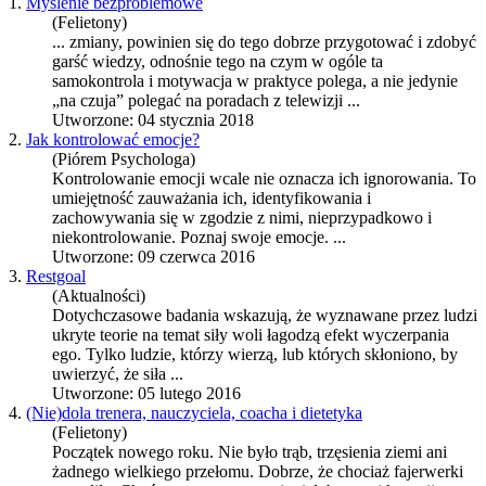
1.
Myślenie bezproblemowe
(Felietony)
... zmiany, powinien się do tego dobrze przygotować i zdobyć
garść wiedzy, odnośnie tego na czym w ogóle ta
samokontrola
i motywacja w praktyce polega, a nie jedynie
„na czuja” polegać na poradach z telewizji ...
Utworzone: 04 stycznia 2018
2.
Jak kontrolować emocje?
(Piórem Psychologa)
Kontrolowanie emocji wcale nie oznacza ich ignorowania. To
umiejętność zauważania ich, identyfikowania i
zachowywania się w zgodzie z nimi, nieprzypadkowo i
niekontrolowanie. Poznaj swoje emocje. ...
Utworzone: 09 czerwca 2016
3.
Restgoal
(Aktualności)
Dotychczasowe badania wskazują, że wyznawane przez ludzi
ukryte teorie na temat siły woli łagodzą efekt wyczerpania
ego. Tylko ludzie, którzy wierzą, lub których skłoniono, by
uwierzyć, że siła ...
Utworzone: 05 lutego 2016
4.
(Nie)dola trenera, nauczyciela, coacha i dietetyka
(Felietony)
Początek nowego roku. Nie było trąb, trzęsienia ziemi ani
żadnego wielkiego przełomu. Dobrze, że chociaż fajerwerki