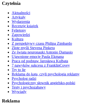
Czytelnia
Aktualności
Artykuły
Wydarzenia
Recenzje książek
Felietony
Zapowiedzi
Kultura
Z perspektywy czasu Philipa Zimbardo
Złote myśli Stevena Pinkera
Ze świata neuronauki Antonio Damasio
Ujawnione emocje Paula Ekmana
Praca od podstaw Jarosława Kulbata
7 nawyków sukcesu z FranklinCovey
Try to lie
Reklama do kąta, czyli psychologia reklamy
Psycholog radzi
Psychologiczny słownik angielsko-polski
Testy i psychozabawy
Wywiady
Reklama