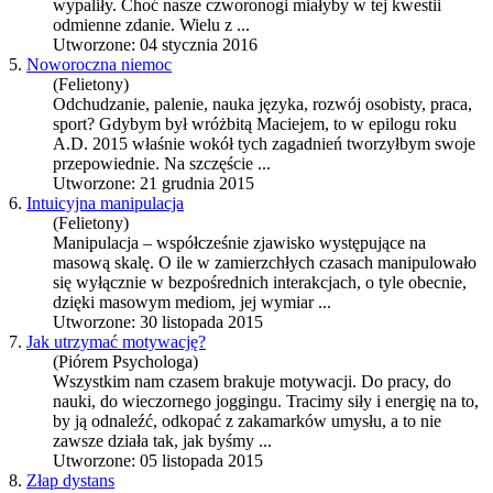
wypaliły. Choć nasze czworonogi miałyby w tej kwestii
odmienne zdanie. Wielu z ...
Utworzone: 04 stycznia 2016
5.
Noworoczna niemoc
(Felietony)
Odchudzanie, palenie, nauka języka, rozwój osobisty, praca,
sport? Gdybym był wróżbitą Maciejem, to w epilogu roku
A.D. 2015 właśnie wokół tych zagadnień tworzyłbym swoje
przepowiednie. Na szczęście ...
Utworzone: 21 grudnia 2015
6.
Intuicyjna manipulacja
(Felietony)
Manipulacja – współcześnie zjawisko występujące na
masową skalę. O ile w zamierzchłych czasach manipulowało
się wyłącznie w bezpośrednich interakcjach, o tyle obecnie,
dzięki masowym mediom, jej wymiar ...
Utworzone: 30 listopada 2015
7.
Jak utrzymać motywację?
(Piórem Psychologa)
Wszystkim nam czasem brakuje motywacji. Do pracy, do
nauki, do wieczornego joggingu. Tracimy siły i energię na to,
by ją odnaleźć, odkopać z zakamarków umysłu, a to nie
zawsze działa tak, jak byśmy ...
Utworzone: 05 listopada 2015
8.
Złap dystans