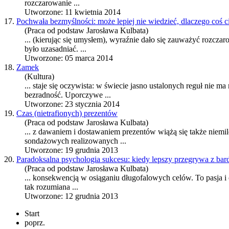
rozczarowanie
...
Utworzone: 11 kwietnia 2014
17.
Pochwała bezmyślności: może lepiej nie wiedzieć, dlaczego coś c
(Praca od podstaw Jarosława Kulbata)
... (kierując się umysłem), wyraźnie dało się zauważyć
rozczar
było uzasadniać. ...
Utworzone: 05 marca 2014
18.
Zamek
(Kultura)
... staje się oczywista: w świecie jasno ustalonych reguł nie
bezradność. Uporczywe ...
Utworzone: 23 stycznia 2014
19.
Czas (nietrafionych) prezentów
(Praca od podstaw Jarosława Kulbata)
... z dawaniem i dostawaniem prezentów wiążą się także niemi
sondażowych realizowanych ...
Utworzone: 19 grudnia 2013
20.
Paradoksalna psychologia sukcesu: kiedy lepszy przegrywa z ba
(Praca od podstaw Jarosława Kulbata)
... konsekwencją w osiąganiu długofalowych celów. To pasja i
tak rozumiana ...
Utworzone: 12 grudnia 2013
Start
poprz.