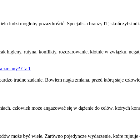
u ludzi mogłoby pozazdrościć. Specjalista branży IT, skończył studia 
brak higieny, rutyna, konflikty,
rozczarowanie
, kłótnie w związku, nega
na zmiany? Cz.1
o bardzo trudne zadanie. Bowiem nagła zmiana, przed którą staje człowie
niach, człowiek może angażować się w dążenie do celów, których kons
ów może być wiele. Zarówno pojedyncze wydarzenie, które rujnuje do