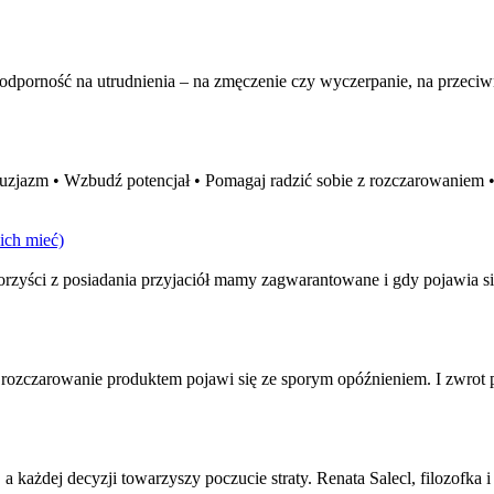
 odporność na utrudnienia – na zmęczenie czy wyczerpanie, na przeciw
ntuzjazm • Wzbudź potencjał • Pomagaj radzić sobie z
rozczarowanie
m •
ich mieć)
orzyści z posiadania przyjaciół mamy zagwarantowane i gdy pojawia s
e
rozczarowanie
produktem pojawi się ze sporym opóźnieniem. I zwrot p
a każdej decyzji towarzyszy poczucie straty. Renata Salecl, filozofka 