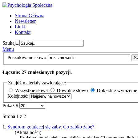
Strona Główna
Newsletter
Linki
Kontakt
Szukaj...
Menu
Poszukiwane słowo:
S
Łącznie: 27 znalezionych pozycji.
Znajdź materiały zawierające:
Wszystkie słowa
Dowolne słowo
Dokładne wyrażenie
Kolejność:
Pokaż #
Strona 1 z 2
1.
Syndrom gotującej się żaby. Co zabiło żabę?
(Aktualności)
... Rodzina, przyjaciele, specjaliści podadzą Ci pomocną dłoń, 