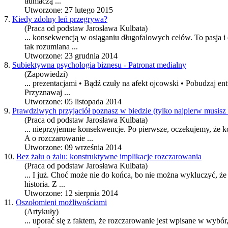
tłumaczą ...
Utworzone: 27 lutego 2015
7.
Kiedy zdolny leń przegrywa?
(Praca od podstaw Jarosława Kulbata)
... konsekwencją w osiąganiu długofalowych celów. To pasja i
tak rozumiana ...
Utworzone: 23 grudnia 2014
8.
Subiektywna psychologia biznesu - Patronat medialny
(Zapowiedzi)
... prezentacjami • Bądź czuły na afekt ojcowski • Pobudzaj e
Przyznawaj ...
Utworzone: 05 listopada 2014
9.
Prawdziwych przyjaciół poznasz w biedzie (tylko najpierw musisz 
(Praca od podstaw Jarosława Kulbata)
... nieprzyjemne konsekwencje. Po pierwsze, oczekujemy, że k
A o
rozczarowanie
...
Utworzone: 09 września 2014
10.
Bez żalu o żalu: konstruktywne implikacje rozczarowania
(Praca od podstaw Jarosława Kulbata)
... I już. Choć może nie do końca, bo nie można wykluczyć, ż
historia. Z ...
Utworzone: 12 sierpnia 2014
11.
Oszołomieni możliwościami
(Artykuły)
... uporać się z faktem, że
rozczarowanie
jest wpisane w wybór, 