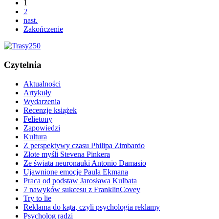
1
2
nast.
Zakończenie
Czytelnia
Aktualności
Artykuły
Wydarzenia
Recenzje książek
Felietony
Zapowiedzi
Kultura
Z perspektywy czasu Philipa Zimbardo
Złote myśli Stevena Pinkera
Ze świata neuronauki Antonio Damasio
Ujawnione emocje Paula Ekmana
Praca od podstaw Jarosława Kulbata
7 nawyków sukcesu z FranklinCovey
Try to lie
Reklama do kąta, czyli psychologia reklamy
Psycholog radzi