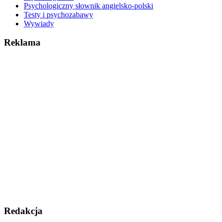
Psychologiczny słownik angielsko-polski
Testy i psychozabawy
Wywiady
Reklama
Redakcja