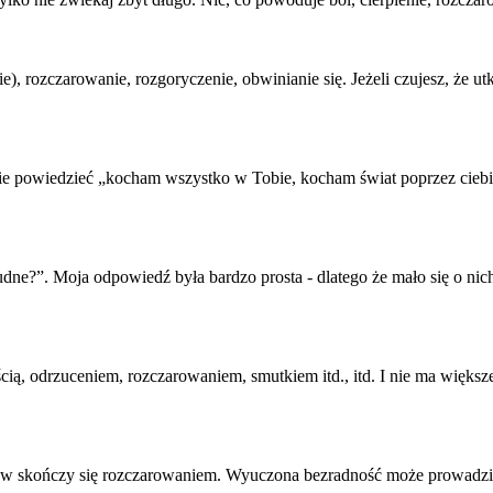
ie),
rozczarowanie
, rozgoryczenie, obwinianie się. Jeżeli czujesz, że utk
ie powiedzieć „kocham wszystko w Tobie, kocham świat poprzez ciebi
rudne?”. Moja odpowiedź była bardzo prosta - dlatego że mało się o ni
ością, odrzuceniem,
rozczarowanie
m, smutkiem itd., itd. I nie ma więk
ów skończy się
rozczarowanie
m. Wyuczona bezradność może prowadzić do