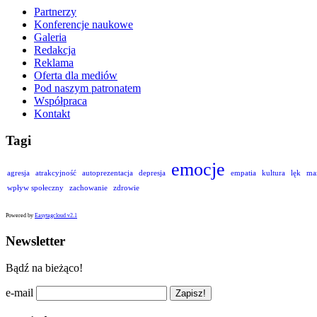
Partnerzy
Konferencje naukowe
Galeria
Redakcja
Reklama
Oferta dla mediów
Pod naszym patronatem
Współpraca
Kontakt
Tagi
emocje
agresja
atrakcyjność
autoprezentacja
depresja
empatia
kultura
lęk
ma
wpływ społeczny
zachowanie
zdrowie
Powered by
Easytagcloud v2.1
Newsletter
Bądź na bieżąco!
e-mail