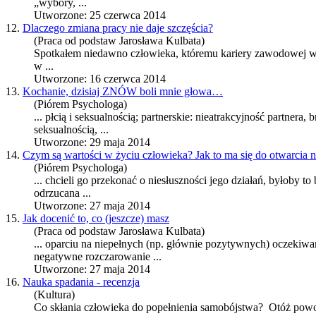
„wybory, ...
Utworzone: 25 czerwca 2014
12.
Dlaczego zmiana pracy nie daje szczęścia?
(Praca od podstaw Jarosława Kulbata)
Spotkałem niedawno człowieka, któremu kariery zawodowej wiel
w ...
Utworzone: 16 czerwca 2014
13.
Kochanie, dzisiaj ZNÓW boli mnie głowa…
(Piórem Psychologa)
... płcią i seksualnością; partnerskie: nieatrakcyjność partnera, 
seksualnością, ...
Utworzone: 29 maja 2014
14.
Czym są wartości w życiu człowieka? Jak to ma się do otwarcia 
(Piórem Psychologa)
... chcieli go przekonać o niesłuszności jego działań, byłoby t
odrzucana ...
Utworzone: 27 maja 2014
15.
Jak docenić to, co (jeszcze) masz
(Praca od podstaw Jarosława Kulbata)
... oparciu na niepełnych (np. głównie pozytywnych) oczekiwa
negatywne
rozczarowanie
...
Utworzone: 27 maja 2014
16.
Nauka spadania - recenzja
(Kultura)
Co skłania człowieka do popełnienia samobójstwa? Otóż powod