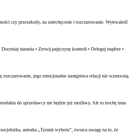
ności czy przeszkody, na zniechęcenie i
rozczarowanie
. Wytrwałość
 Doceniaj starania • Zerwij pajęczynę kontroli • Deleguj mądrze •
ię
rozczarowanie
, jego emocjonalne następstwa relacji nie wzmocnią.
roduktu do sprzedawcy nie będzie już możliwy. Ale to trochę inna
i socjolożka, autorka „Tyranii wyboru”, zwraca uwagę na to, że