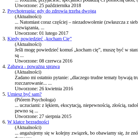
Utworzone: 25 października 2018
2.
Psychoterapia: gdy do zdrowia trzeba dwojga
(Aktualności)
... Natomiast coraz częściej – niezadowolenie (zwłaszcza z sieb
rozwiązania, ...
Utworzone: 01 lutego 2017
3.
Kiedy powiedzieć „kocham Cię”
(Aktualności)
Jeśli mogę powiedzieć komuś „kocham cię”, muszę być w stan
są ...
Utworzone: 08 czerwca 2016
4.
Zabawa - poważna sprawa
(Aktualności)
Zadano mi ostatnio pytanie: „dlaczego trudne tematy bywają t
rozczarowanie
... ...
Utworzone: 26 kwietnia 2016
5.
Umiesz być sam?
(Piórem Psychologa)
... uczuciami: z lękiem, ekscytacją, niepewnością, złością, rad
pewno są ...
Utworzone: 27 sierpnia 2015
6.
W klatce bezradności
(Aktualności)
... angażujemy się w kolejny związek, bo obawiamy się, że zn