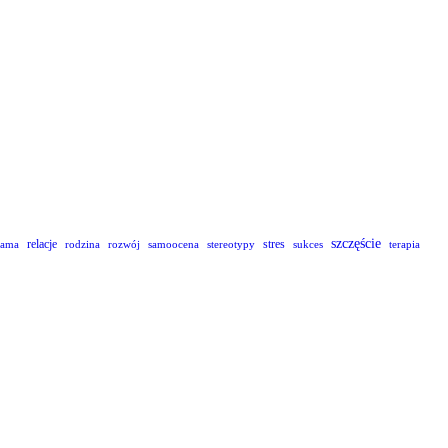
szczęście
relacje
stres
lama
rodzina
rozwój
samoocena
stereotypy
sukces
terapia