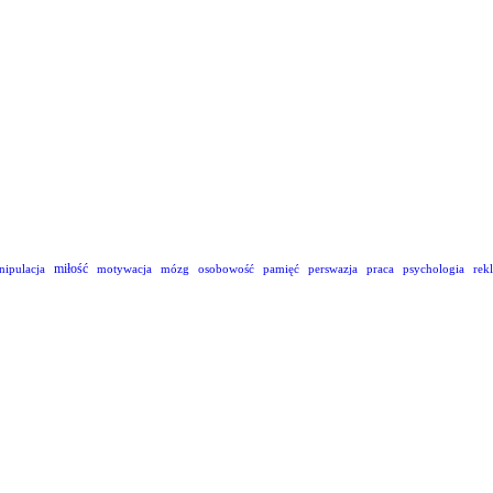
miłość
nipulacja
motywacja
mózg
osobowość
pamięć
perswazja
praca
psychologia
rek