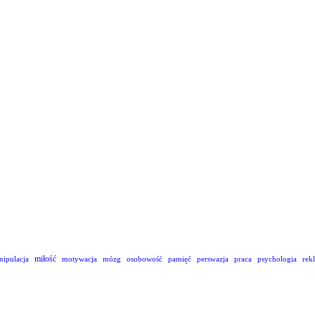
miłość
nipulacja
motywacja
mózg
osobowość
pamięć
perswazja
praca
psychologia
rek