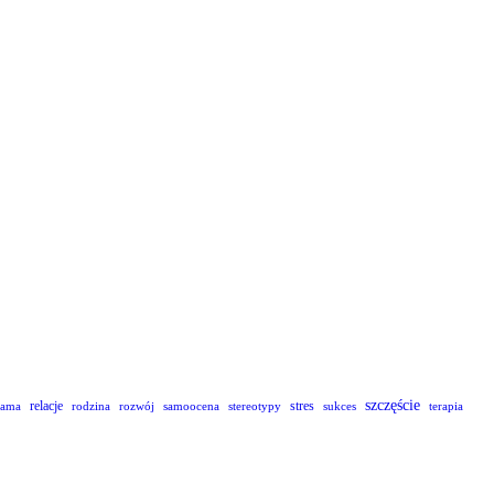
szczęście
relacje
stres
lama
rodzina
rozwój
samoocena
stereotypy
sukces
terapia