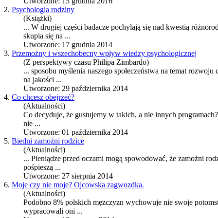
Utworzone: 15 grudnia 2016
2.
Psychologia rodziny
(Książki)
... W drugiej części badacze pochylają się nad kwestią różnor
skupia się na ...
Utworzone: 17 grudnia 2014
3.
Przemożny i wszechobecny wpływ wiedzy psychologicznej
(Z perspektywy czasu Philipa Zimbardo)
... sposobu myślenia naszego społeczeństwa na temat rozwoju c
na jakości ...
Utworzone: 29 października 2014
4.
Co chcesz obejrzeć?
(Aktualności)
Co decyduje, że gustujemy w takich, a nie innych programach?
nie ...
Utworzone: 01 października 2014
5.
Biedni zamożni rodzice
(Aktualności)
... Pieniądze przed oczami mogą spowodować, że zamożni rodz
pośpieszą ...
Utworzone: 27 sierpnia 2014
6.
Moje czy nie moje? Ojcowska zagwozdka.
(Aktualności)
Podobno 8% polskich mężczyzn wychowuje nie swoje potomstwo
wypracowali oni ...