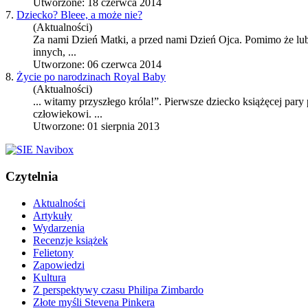
Utworzone: 18 czerwca 2014
7.
Dziecko? Bleee, a może nie?
(Aktualności)
Za nami Dzień Matki, a przed nami Dzień Ojca. Pomimo że lub
innych, ...
Utworzone: 06 czerwca 2014
8.
Życie po narodzinach Royal Baby
(Aktualności)
... witamy przyszłego króla!”. Pierwsze dziecko książęcej pary
człowiekowi. ...
Utworzone: 01 sierpnia 2013
Czytelnia
Aktualności
Artykuły
Wydarzenia
Recenzje książek
Felietony
Zapowiedzi
Kultura
Z perspektywy czasu Philipa Zimbardo
Złote myśli Stevena Pinkera