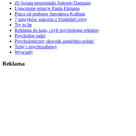
Ze świata neuronauki Antonio Damasio
Ujawnione emocje Paula Ekmana
Praca od podstaw Jarosława Kulbata
7 nawyków sukcesu z FranklinCovey
Try to lie
Reklama do kąta, czyli psychologia reklamy
Psycholog radzi
Psychologiczny słownik angielsko-polski
Testy i psychozabawy
Wywiady
Reklama