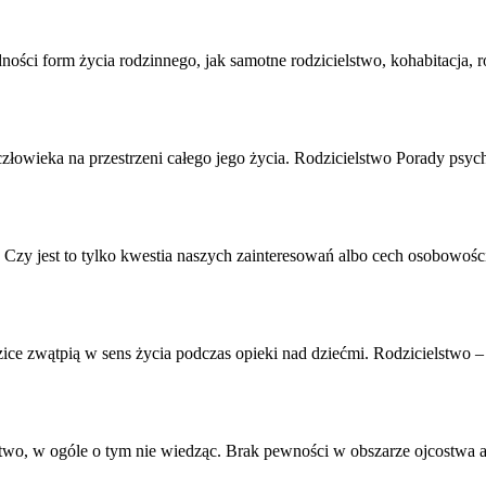
odności form życia rodzinnego, jak samotne
rodzicielstwo
, kohabitacja,
złowieka na przestrzeni całego jego życia.
Rodzicielstwo
Porady psycho
 Czy jest to tylko kwestia naszych zainteresowań albo cech osobowości
ice zwątpią w sens życia podczas opieki nad dziećmi.
Rodzicielstwo
– 
, w ogóle o tym nie wiedząc. Brak pewności w obszarze ojcostwa ab