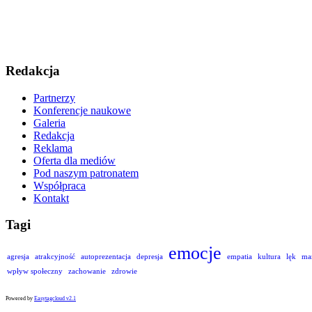
Redakcja
Partnerzy
Konferencje naukowe
Galeria
Redakcja
Reklama
Oferta dla mediów
Pod naszym patronatem
Współpraca
Kontakt
Tagi
emocje
agresja
atrakcyjność
autoprezentacja
depresja
empatia
kultura
lęk
ma
wpływ społeczny
zachowanie
zdrowie
Powered by
Easytagcloud v2.1