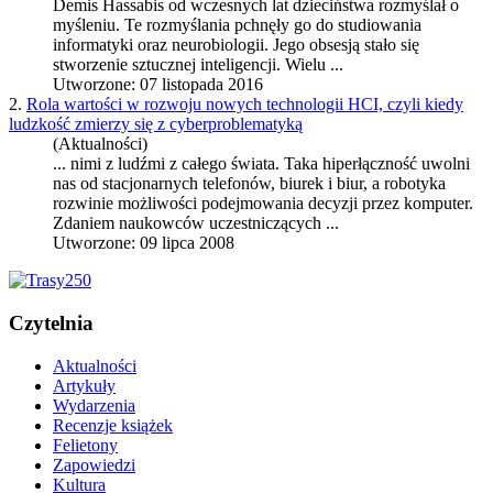
Demis Hassabis od wczesnych lat dzieciństwa rozmyślał o
myśleniu. Te rozmyślania pchnęły go do studiowania
informatyki oraz neurobiologii. Jego obsesją stało się
stworzenie sztucznej inteligencji. Wielu ...
Utworzone: 07 listopada 2016
2.
Rola wartości w rozwoju nowych technologii HCI, czyli kiedy
ludzkość zmierzy się z cyberproblematyką
(Aktualności)
... nimi z ludźmi z całego świata. Taka hiperłączność uwolni
nas od stacjonarnych telefonów, biurek i biur, a
robotyka
rozwinie możliwości podejmowania decyzji przez komputer.
Zdaniem naukowców uczestniczących ...
Utworzone: 09 lipca 2008
Czytelnia
Aktualności
Artykuły
Wydarzenia
Recenzje książek
Felietony
Zapowiedzi
Kultura