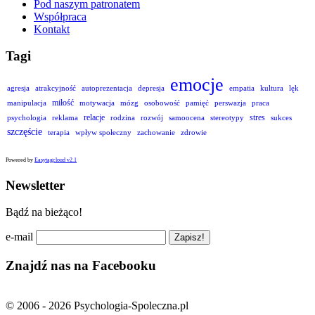
Pod naszym patronatem
Współpraca
Kontakt
Tagi
emocje
agresja
atrakcyjność
autoprezentacja
depresja
empatia
kultura
lęk
miłość
manipulacja
motywacja
mózg
osobowość
pamięć
perswazja
praca
relacje
stres
psychologia
reklama
rodzina
rozwój
samoocena
stereotypy
sukces
szczęście
terapia
wpływ społeczny
zachowanie
zdrowie
Powered by
Easytagcloud v2.1
Newsletter
Bądź na bieżąco!
e-mail
Znajdź nas na Facebooku
© 2006 - 2026 Psychologia-Spoleczna.pl