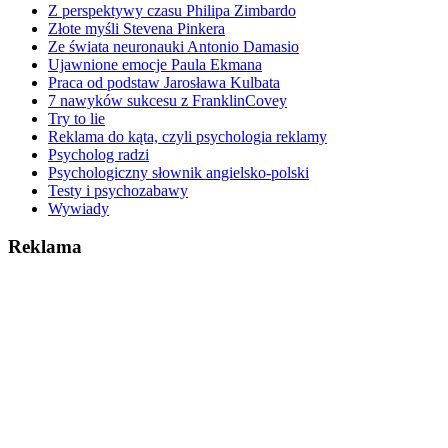
Z perspektywy czasu Philipa Zimbardo
Złote myśli Stevena Pinkera
Ze świata neuronauki Antonio Damasio
Ujawnione emocje Paula Ekmana
Praca od podstaw Jarosława Kulbata
7 nawyków sukcesu z FranklinCovey
Try to lie
Reklama do kąta, czyli psychologia reklamy
Psycholog radzi
Psychologiczny słownik angielsko-polski
Testy i psychozabawy
Wywiady
Reklama