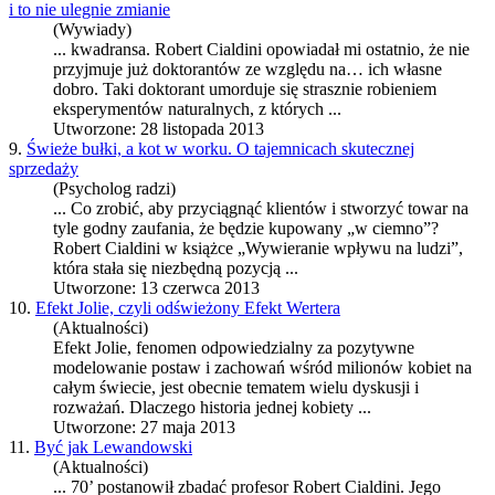
i to nie ulegnie zmianie
(Wywiady)
... kwadransa.
Robert Cialdini
opowiadał mi ostatnio, że nie
przyjmuje już doktorantów ze względu na… ich własne
dobro. Taki doktorant umorduje się strasznie robieniem
eksperymentów naturalnych, z których ...
Utworzone: 28 listopada 2013
9.
Świeże bułki, a kot w worku. O tajemnicach skutecznej
sprzedaży
(Psycholog radzi)
... Co zrobić, aby przyciągnąć klientów i stworzyć towar na
tyle godny zaufania, że będzie kupowany „w ciemno”?
Robert Cialdini
w książce „Wywieranie wpływu na ludzi”,
która stała się niezbędną pozycją ...
Utworzone: 13 czerwca 2013
10.
Efekt Jolie, czyli odświeżony Efekt Wertera
(Aktualności)
Efekt Jolie, fenomen odpowiedzialny za pozytywne
modelowanie postaw i zachowań wśród milionów kobiet na
całym świecie, jest obecnie tematem wielu dyskusji i
rozważań. Dlaczego historia jednej kobiety ...
Utworzone: 27 maja 2013
11.
Być jak Lewandowski
(Aktualności)
... 70’ postanowił zbadać profesor
Robert Cialdini
. Jego