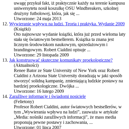
uwagę przykuł fakt, iż praktycznie każdy na terenie kampusu
uniwersytetu nosił koszulkę OSU Windbreakers, szkolnej
drużyny futbolowej, która, jak się ...
Utworzone: 24 maja 2013
12.
Wywieranie wpływu na ludzi. Teoria i praktyka. Wydanie 2009
(Książki)
Oto najnowsze wydanie książki, która już przed wieloma laty
stała się światowym bestsellerem. Książka ta znana jest
licznym środowiskom naukowym, sprzedażowym i
brandingowym.
Robert Cialdini
opisuje ...
Utworzone: 29 listopada 2009
13.
Jak konstruować skuteczne komunikaty proekologiczne?
(Aktualności)
Renee Bator ze State University of New York oraz
Robert
Cialdini
z Arizona State University doradzają w jaki sposób
stworzyć solidną kampanię, zmieniającą ludzkie postawy na
bardziej proekologiczne. Dwójka ...
Utworzone: 16 lutego 2009
14.
Zaraźliwe informacje i świadomi nosiciele
(Felietony)
Profesor
Robert Cialdini
, autor światowych bestsellerów, w
tym „Wywierania wpływu na ludzi”, zauważa w artykule
„Media: nośniki zaraźliwych informacji”, że mass media
proponują pewne postawy i zachowania, ...
Utworzone: 01 lipca 2007