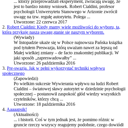
... którzy przeprowadzali eksperyment, zwracają uwagę, że
jest to bardzo istotny wniosek.
Robert Cialdini
, profesor
psychologii Uniwersytetu Stanowego w Arizonie zwrócił
uwagę na tzw. regułę autorytetu. Polega ...
Utworzone: 22 czerwca 2017
2.
Robert Cialdini: Kiedy mamy wiele możliwości do wyboru, ta,
która przykuje naszą uwagę,stanie się naszym wyborem.
(Wywiady)
W listopadzie ukaże się w Polsce najnowsza Pańska książka
pod tytułem Preswazja, którą uważam nawet za lepszą od
Małej wielkiej zmiany – de facto znakomitej publikacji. W
jaki sposób „zapreswadowałby” ...
Utworzone: 26 października 2016
3.
Pre-swazja. Jak w pełni wykorzystać techniki wpływu
społecznego
(Zapowiedzi)
Po wielkim sukcesie Wywierania wpływu na ludzi
Robert
Cialdini
– światowej sławy autorytet w dziedzinie psychologii
społecznej – postanowił zaspokoić głód wiedzy wszystkich
czytelników, którzy chcą ...
Utworzone: 18 października 2016
4.
Aaaaapsik!
(Aktualności)
... i historii. Coś w tym jednak jest, że pomimo różnic w
gruncie rzeczy wszyscy reagujemy podobnie, czego dowiódł