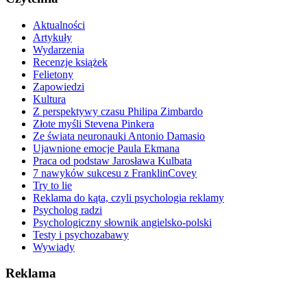
Aktualności
Artykuły
Wydarzenia
Recenzje książek
Felietony
Zapowiedzi
Kultura
Z perspektywy czasu Philipa Zimbardo
Złote myśli Stevena Pinkera
Ze świata neuronauki Antonio Damasio
Ujawnione emocje Paula Ekmana
Praca od podstaw Jarosława Kulbata
7 nawyków sukcesu z FranklinCovey
Try to lie
Reklama do kąta, czyli psychologia reklamy
Psycholog radzi
Psychologiczny słownik angielsko-polski
Testy i psychozabawy
Wywiady
Reklama