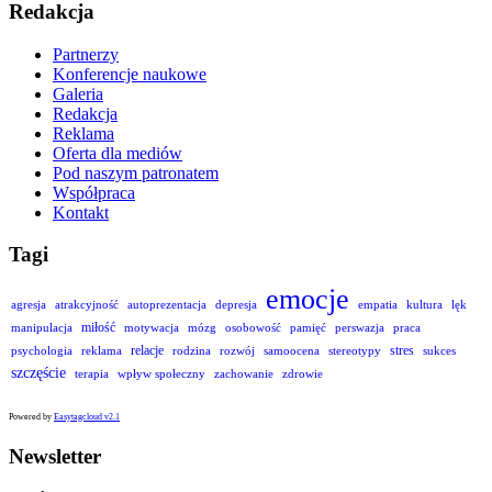
Redakcja
Partnerzy
Konferencje naukowe
Galeria
Redakcja
Reklama
Oferta dla mediów
Pod naszym patronatem
Współpraca
Kontakt
Tagi
emocje
agresja
atrakcyjność
autoprezentacja
depresja
empatia
kultura
lęk
miłość
manipulacja
motywacja
mózg
osobowość
pamięć
perswazja
praca
relacje
stres
psychologia
reklama
rodzina
rozwój
samoocena
stereotypy
sukces
szczęście
terapia
wpływ społeczny
zachowanie
zdrowie
Powered by
Easytagcloud v2.1
Newsletter