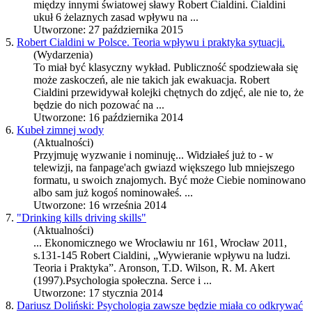
między innymi światowej sławy
Robert Cialdini
. Cialdini
ukuł 6 żelaznych zasad wpływu na ...
Utworzone: 27 października 2015
5.
Robert Cialdini w Polsce. Teoria wpływu i praktyka sytuacji.
(Wydarzenia)
To miał być klasyczny wykład. Publiczność spodziewała się
może zaskoczeń, ale nie takich jak ewakuacja.
Robert
Cialdini
przewidywał kolejki chętnych do zdjęć, ale nie to, że
będzie do nich pozować na ...
Utworzone: 16 października 2014
6.
Kubeł zimnej wody
(Aktualności)
Przyjmuję wyzwanie i nominuję... Widziałeś już to - w
telewizji, na fanpage'ach gwiazd większego lub mniejszego
formatu, u swoich znajomych. Być może Ciebie nominowano
albo sam już kogoś nominowałeś. ...
Utworzone: 16 września 2014
7.
"Drinking kills driving skills"
(Aktualności)
... Ekonomicznego we Wrocławiu nr 161, Wrocław 2011,
s.131-145
Robert Cialdini
, „Wywieranie wpływu na ludzi.
Teoria i Praktyka”. Aronson, T.D. Wilson, R. M. Akert
(1997).Psychologia społeczna. Serce i ...
Utworzone: 17 stycznia 2014
8.
Dariusz Doliński: Psychologia zawsze będzie miała co odkrywać