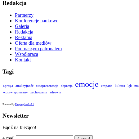
Redakcja
Partnerzy
Konferencje naukowe
Galeria
Redakcja
Reklama
Oferta dla mediów
Pod naszym patronatem
Współpraca
Kontakt
Tagi
emocje
agresja
atrakcyjność
autoprezentacja
depresja
empatia
kultura
lęk
ma
wpływ społeczny
zachowanie
zdrowie
Powered by
Easytagcloud v2.1
Newsletter
Bądź na bieżąco!
e-mail