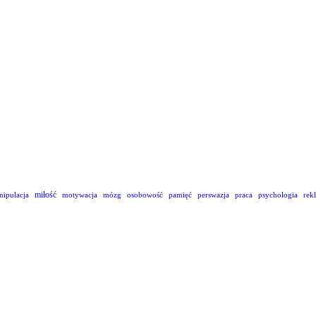
miłość
nipulacja
motywacja
mózg
osobowość
pamięć
perswazja
praca
psychologia
rek