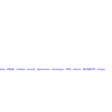
szczęście
relacje
stres
lama
rodzina
rozwój
samoocena
stereotypy
sukces
terapia