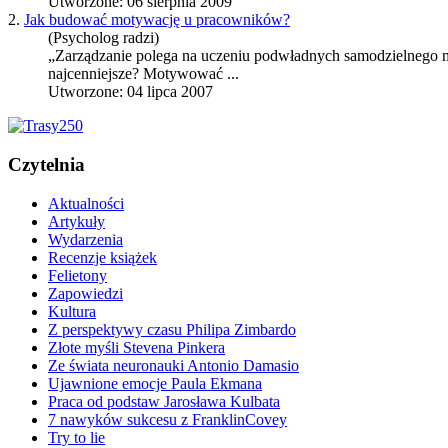
Utworzone: 06 sierpnia 2009
2.
Jak budować motywację u pracowników?
(Psycholog radzi)
„Zarządzanie polega na uczeniu podwładnych samodzielnego m
najcenniejsze? Motywować ...
Utworzone: 04 lipca 2007
Czytelnia
Aktualności
Artykuły
Wydarzenia
Recenzje książek
Felietony
Zapowiedzi
Kultura
Z perspektywy czasu Philipa Zimbardo
Złote myśli Stevena Pinkera
Ze świata neuronauki Antonio Damasio
Ujawnione emocje Paula Ekmana
Praca od podstaw Jarosława Kulbata
7 nawyków sukcesu z FranklinCovey
Try to lie