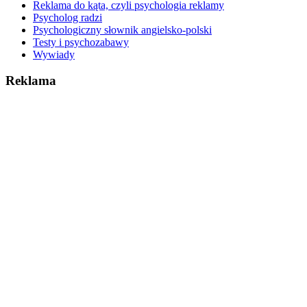
Reklama do kąta, czyli psychologia reklamy
Psycholog radzi
Psychologiczny słownik angielsko-polski
Testy i psychozabawy
Wywiady
Reklama