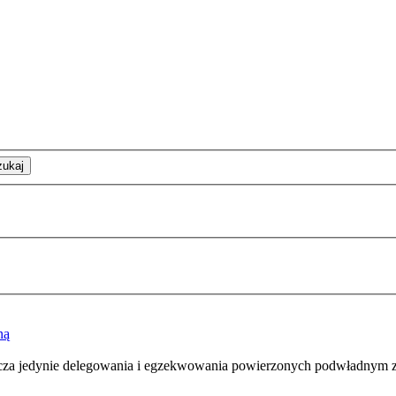
zukaj
ną
acza jedynie delegowania i egzekwowania powierzonych podwładnym za