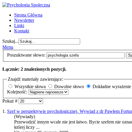
Strona Główna
Newsletter
Linki
Kontakt
Szukaj...
Menu
Poszukiwane słowo:
S
Łącznie: 2 znalezionych pozycji.
Znajdź materiały zawierające:
Wszystkie słowa
Dowolne słowo
Dokładne wyrażenie
Kolejność:
Pokaż #
1.
Szef w perspektywie psychologicznej. Wywiad z dr Pawłem Fortu
(Wywiady)
Przewodzić innym wcale nie jest łatwo. Bycie szefem nie ozn
której liczy ...