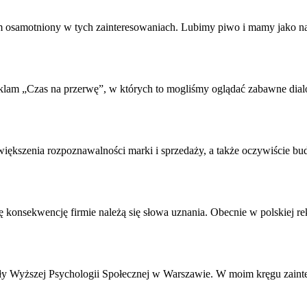
em osamotniony w tych zainteresowaniach. Lubimy piwo i mamy jako n
lam „Czas na przerwę”, w których to mogliśmy oglądać zabawne dialog
kszenia rozpoznawalności marki i sprzedaży, a także oczywiście budo
 tę konsekwencję firmie należą się słowa uznania. Obecnie w polskiej
y Wyższej Psychologii Społecznej w Warszawie. W moim kręgu zainter