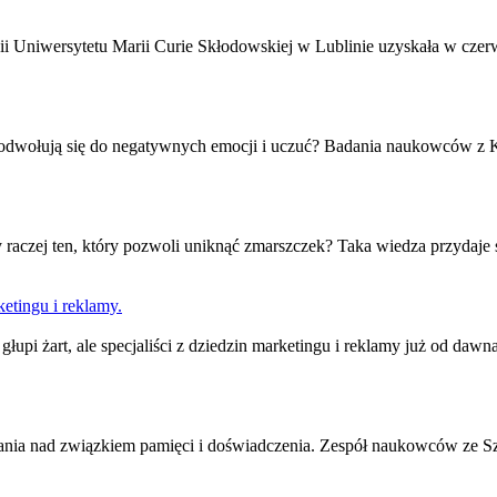
gii Uniwersytetu Marii Curie Skłodowskiej w Lublinie uzyskała w cz
 odwołują się do negatywnych emocji i uczuć? Badania naukowców z 
y raczej ten, który pozwoli uniknąć zmarszczek? Taka wiedza przydaj
etingu i reklamy.
ak głupi żart, ale specjaliści z dziedzin marketingu i reklamy już od d
ania nad związkiem pamięci i doświadczenia. Zespół naukowców ze S