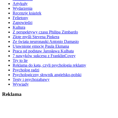
Artykuły
Wydarzenia
Recenzje książek
Felietony
Zapowiedzi
Kultura
Z perspektywy czasu Philipa Zimbardo
Złote myśli Stevena Pinkera
Ze świata neuronauki Antonio Damasio
Ujawnione emocje Paula Ekmana
Praca od podstaw Jarosława Kulbata
7 nawyków sukcesu z FranklinCovey
Try to lie
Reklama do kąta, czyli psychologia reklamy
Psycholog radzi
Psychologiczny słownik angielsko-polski
Testy i psychozabawy
Wywiady
Reklama