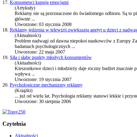
17.
Konsumenci kupują emocjami
(Artykuły)
Reklamy nie są przeznaczone do świadomego odbioru. Są to pi
głównie ...
Utworzone: 03 stycznia 2008
18.
Reklamy jedzenia w telewizji zwiększają apetyt u dzieci z nadwa
(Aktualności)
Problem nadwagi od dawna niepokoi naukowców z Europy Zach
badaniach psychologicznych ...
Utworzone: 22 maja 2007
19.
Siła i słabe punkty młodych konsumentów
(Aktualności)
Kieszonkowe dzieci i młodzieży daje roczny budżet znacznie 
wpływa ...
Utworzone: 19 stycznia 2007
20.
Psychologiczne mechanizmy reklamy
(Książki)
... już od wielu lat.
Psychologia reklamy
stanowi lekkie i przyst
Utworzone: 30 sierpnia 2006
Czytelnia
Aktualności