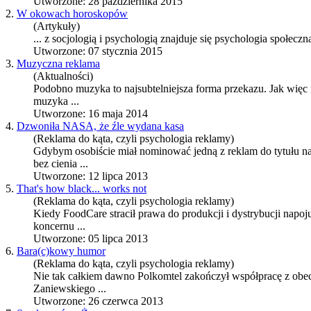
Utworzone: 28 października 2015
2.
W okowach horoskopów
(Artykuły)
... z socjologią i psychologią znajduje się psychologia społecz
Utworzone: 07 stycznia 2015
3.
Muzyczna reklama
(Aktualności)
Podobno muzyka to najsubtelniejsza forma przekazu. Jak więc
muzyka ...
Utworzone: 16 maja 2014
4.
Dzwoniła NASA, że źle wydana kasa
(Reklama do kąta, czyli psychologia reklamy)
Gdybym osobiście miał nominować jedną z reklam do tytułu na
bez cienia ...
Utworzone: 12 lipca 2013
5.
That's how black... works not
(Reklama do kąta, czyli psychologia reklamy)
Kiedy FoodCare stracił prawa do produkcji i dystrybucji napo
koncernu ...
Utworzone: 05 lipca 2013
6.
Bara(c)kowy humor
(Reklama do kąta, czyli psychologia reklamy)
Nie tak całkiem dawno Polkomtel zakończył współpracę z obec
Zaniewskiego ...
Utworzone: 26 czerwca 2013