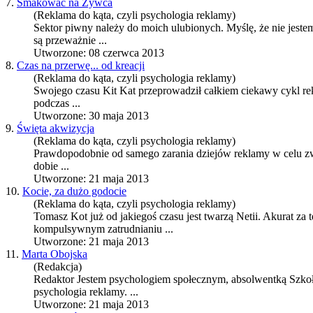
7.
Smakować na Żywca
(Reklama do kąta, czyli psychologia reklamy)
Sektor piwny należy do moich ulubionych. Myślę, że nie jest
są przeważnie ...
Utworzone: 08 czerwca 2013
8.
Czas na przerwę... od kreacji
(Reklama do kąta, czyli psychologia reklamy)
Swojego czasu Kit Kat przeprowadził całkiem ciekawy cykl rek
podczas ...
Utworzone: 30 maja 2013
9.
Święta akwizycja
(Reklama do kąta, czyli psychologia reklamy)
Prawdopodobnie od samego zarania dziejów reklamy w celu zwię
dobie ...
Utworzone: 21 maja 2013
10.
Kocie, za dużo godocie
(Reklama do kąta, czyli psychologia reklamy)
Tomasz Kot już od jakiegoś czasu jest twarzą Netii. Akurat za
kompulsywnym zatrudnianiu ...
Utworzone: 21 maja 2013
11.
Marta Obojska
(Redakcja)
Redaktor Jestem psychologiem społecznym, absolwentką Szkoł
psychologia reklamy
. ...
Utworzone: 21 maja 2013