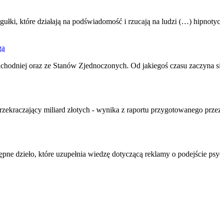
gułki, które działają na podświadomość i rzucają na ludzi (…) hipnot
gą
odniej oraz ze Stanów Zjednoczonych. Od jakiegoś czasu zaczyna s
przekraczający miliard złotych - wynika z raportu przygotowanego pr
ępne dzieło, które uzupełnia wiedzę dotyczącą reklamy o podejście psyc