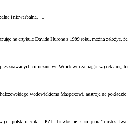
lna i niewerbalna. ...
zując na artykule Davida Hurona z 1989 roku, można założyć, że
 przyznawanych corocznie we Wrocławiu za najgorszą reklamę, to
 Michalczewskiego wadowickiemu Maspexowi, nastroje na pokładzie
wą na polskim rynku – PZL. To właśnie „spod pióra” mistrza Iwa