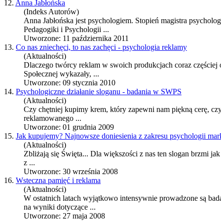
12.
Anna Jabłońska
(Indeks Autorów)
Anna Jabłońska jest psychologiem. Stopień magistra psycholo
Pedagogiki i Psychologii ...
Utworzone: 11 października 2011
13.
Co nas zniechęci, to nas zachęci - psychologia reklamy
(Aktualności)
Dlaczego twórcy reklam w swoich produkcjach coraz częściej
Społecznej wykazały, ...
Utworzone: 09 stycznia 2010
14.
Psychologiczne działanie sloganu - badania w SWPS
(Aktualności)
Czy chętniej kupimy krem, który zapewni nam piękną cerę, cz
reklamowanego ...
Utworzone: 01 grudnia 2009
15.
Jak kupujemy? Najnowsze doniesienia z zakresu psychologii mark
(Aktualności)
Zbliżają się Święta... Dla większości z nas ten slogan brzmi j
z ...
Utworzone: 30 września 2008
16.
Wsteczna pamięć i reklama
(Aktualności)
W ostatnich latach wyjątkowo intensywnie prowadzone są bad
na wyniki dotyczące ...
Utworzone: 27 maja 2008