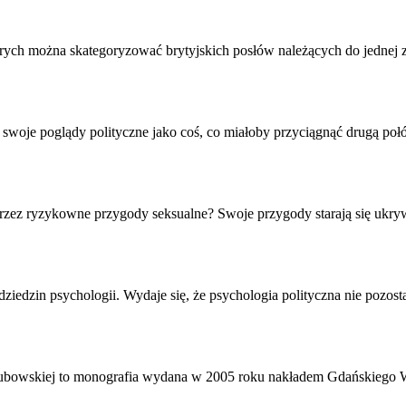
ych można skategoryzować brytyjskich posłów należących do jednej z 
ą swoje poglądy polityczne jako coś, co miałoby przyciągnąć drugą połów
 przez ryzykowne przygody seksualne? Swoje przygody starają się ukr
dziedzin psychologii. Wydaje się, że
psychologia polityczna
nie pozost
akubowskiej to monografia wydana w 2005 roku nakładem Gdańskiego