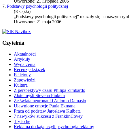
Utworzone: 21 listopada 2006
7.
Podstawy psychologii politycznej
(Książki)
„Podstawy psychologii politycznej” ukazały się na naszym rynku
Utworzone: 21 maja 2006
Czytelnia
Aktualności
Artykuły
Wydarzenia
Recenzje książek
Felietony
Zapowiedzi
Kultura
Z perspektywy czasu Philipa Zimbardo
Złote myśli Stevena Pinkera
Ze świata neuronauki Antonio Damasio
Ujawnione emocje Paula Ekmana
Praca od podstaw Jarosława Kulbata
7 nawyków sukcesu z FranklinCovey
Try to lie
Reklama do kąta, czyli psychologia reklamy