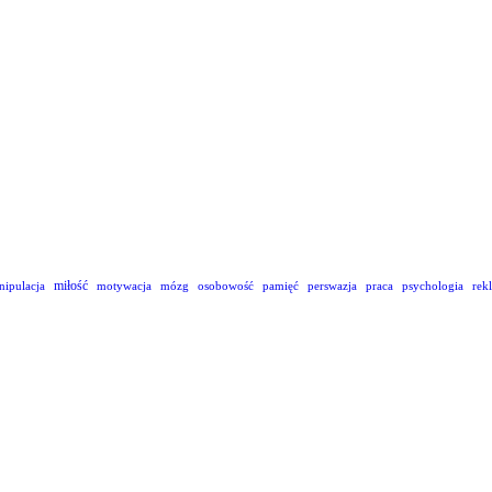
miłość
nipulacja
motywacja
mózg
osobowość
pamięć
perswazja
praca
psychologia
rek