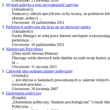
Utworzone: 25 kwietnia 2016
2.
Wygląd polityka a jego przynależność partyjna
(Aktualności)
Naukowcy odkryli specyficzne cechy twarzy, na podstawie któr
okazuje, politycy ...
Utworzone: 18 października 2011
3.
Preferencje polityczne nie liczą się na pierwszej randce
(Aktualności)
Osoby flirtujące ze sobą przez Internet niechętnie wykorzystuj
preferencje ...
Utworzone: 16 października 2011
4.
Niegrzeczni Prezydenci
(Złote myśli Stevena Pinkera)
Dlaczego wielu sławnych ludzi kładzie na szali swoje kariery
są ...
Utworzone: 11 stycznia 2011
5.
Człowiek jako podmiot zmiany politycznej
(Artykuły)
... jest obecna w badaniach prowadzonych w zakresie różnych 
rozważań powinno ...
Utworzone: 26 kwietnia 2007
6.
Ekstremizm polityczny
(Książki)
„Ekstremizm polityczny. Studium psychologiczne” Urszuli J
Polityczna
. ...