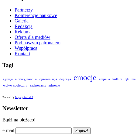
Partnerzy
Konferencje naukowe
Galeria
Redakcja
Reklama
Oferta dla mediów
Pod naszym patronatem
Współpraca
Kontakt
Tagi
emocje
agresja
atrakcyjność
autoprezentacja
depresja
empatia
kultura
lęk
ma
wpływ społeczny
zachowanie
zdrowie
Powered by
Easytagcloud v2.1
Newsletter
Bądź na bieżąco!
e-mail