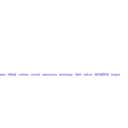
szczęście
relacje
stres
lama
rodzina
rozwój
samoocena
stereotypy
sukces
terapia