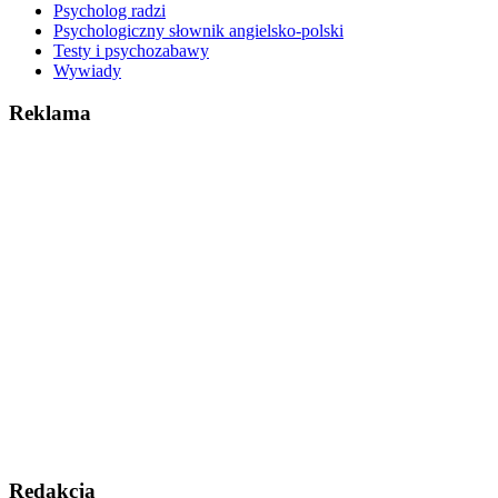
Psycholog radzi
Psychologiczny słownik angielsko-polski
Testy i psychozabawy
Wywiady
Reklama
Redakcja