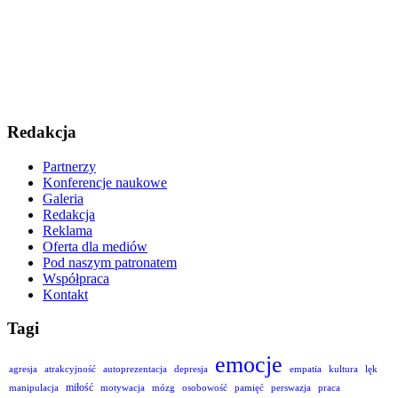
Redakcja
Partnerzy
Konferencje naukowe
Galeria
Redakcja
Reklama
Oferta dla mediów
Pod naszym patronatem
Współpraca
Kontakt
Tagi
emocje
agresja
atrakcyjność
autoprezentacja
depresja
empatia
kultura
lęk
miłość
manipulacja
motywacja
mózg
osobowość
pamięć
perswazja
praca