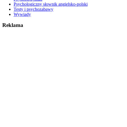
Psychologiczny słownik angielsko-polski
Testy i psychozabawy
Wywiady
Reklama