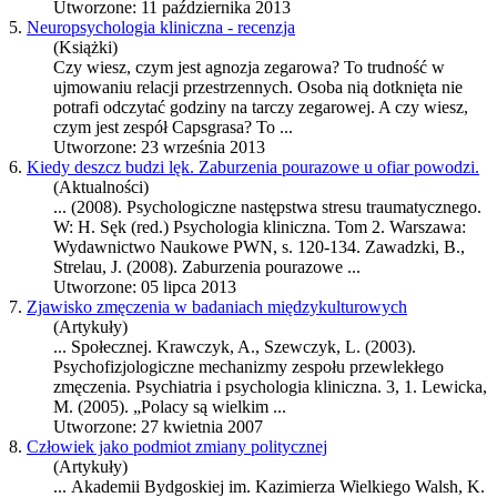
Utworzone: 11 października 2013
5.
Neuropsychologia kliniczna - recenzja
(Książki)
Czy wiesz, czym jest agnozja zegarowa? To trudność w
ujmowaniu relacji przestrzennych. Osoba nią dotknięta nie
potrafi odczytać godziny na tarczy zegarowej. A czy wiesz,
czym jest zespół Capsgrasa? To ...
Utworzone: 23 września 2013
6.
Kiedy deszcz budzi lęk. Zaburzenia pourazowe u ofiar powodzi.
(Aktualności)
... (2008). Psychologiczne następstwa stresu traumatycznego.
W: H. Sęk (red.)
Psychologia kliniczna
. Tom 2. Warszawa:
Wydawnictwo Naukowe PWN, s. 120-134. Zawadzki, B.,
Strelau, J. (2008). Zaburzenia pourazowe ...
Utworzone: 05 lipca 2013
7.
Zjawisko zmęczenia w badaniach międzykulturowych
(Artykuły)
... Społecznej. Krawczyk, A., Szewczyk, L. (2003).
Psychofizjologiczne mechanizmy zespołu przewlekłego
zmęczenia. Psychiatria i
psychologia kliniczna
. 3, 1. Lewicka,
M. (2005). „Polacy są wielkim ...
Utworzone: 27 kwietnia 2007
8.
Człowiek jako podmiot zmiany politycznej
(Artykuły)
... Akademii Bydgoskiej im. Kazimierza Wielkiego Walsh, K.