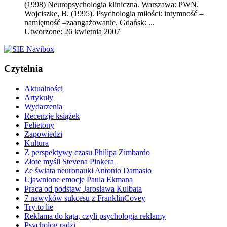
(1998) Neuro
psychologia kliniczna
. Warszawa: PWN.
Wojciszke, B. (1995). Psychologia miłości: intymność –
namiętność –zaangażowanie. Gdańsk: ...
Utworzone: 26 kwietnia 2007
Czytelnia
Aktualności
Artykuły
Wydarzenia
Recenzje książek
Felietony
Zapowiedzi
Kultura
Z perspektywy czasu Philipa Zimbardo
Złote myśli Stevena Pinkera
Ze świata neuronauki Antonio Damasio
Ujawnione emocje Paula Ekmana
Praca od podstaw Jarosława Kulbata
7 nawyków sukcesu z FranklinCovey
Try to lie
Reklama do kąta, czyli psychologia reklamy
Psycholog radzi