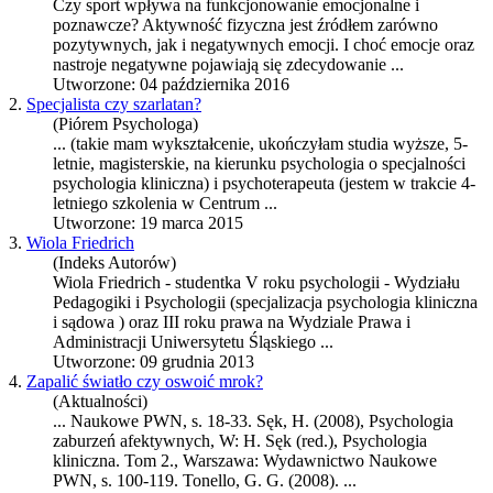
Czy sport wpływa na funkcjonowanie emocjonalne i
poznawcze? Aktywność fizyczna jest źródłem zarówno
pozytywnych, jak i negatywnych emocji. I choć emocje oraz
nastroje negatywne pojawiają się zdecydowanie ...
Utworzone: 04 października 2016
2.
Specjalista czy szarlatan?
(Piórem Psychologa)
... (takie mam wykształcenie, ukończyłam studia wyższe, 5-
letnie, magisterskie, na kierunku psychologia o specjalności
psychologia kliniczna
) i psychoterapeuta (jestem w trakcie 4-
letniego szkolenia w Centrum ...
Utworzone: 19 marca 2015
3.
Wiola Friedrich
(Indeks Autorów)
Wiola Friedrich - studentka V roku psychologii - Wydziału
Pedagogiki i Psychologii (specjalizacja
psychologia kliniczna
i sądowa ) oraz III roku prawa na Wydziale Prawa i
Administracji Uniwersytetu Śląskiego ...
Utworzone: 09 grudnia 2013
4.
Zapalić światło czy oswoić mrok?
(Aktualności)
... Naukowe PWN, s. 18-33. Sęk, H. (2008), Psychologia
zaburzeń afektywnych, W: H. Sęk (red.),
Psychologia
kliniczna
. Tom 2., Warszawa: Wydawnictwo Naukowe
PWN, s. 100-119. Tonello, G. G. (2008). ...