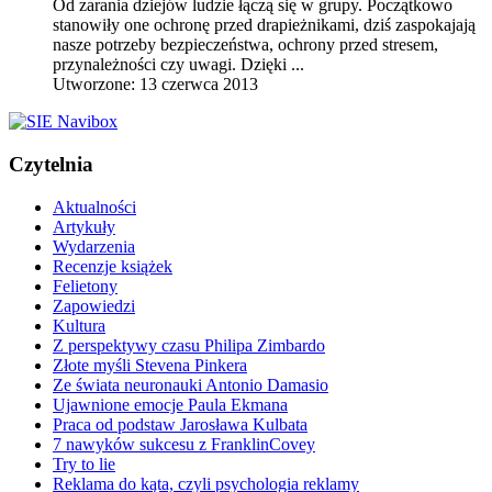
Od zarania dziejów ludzie łączą się w grupy. Początkowo
stanowiły one ochronę przed drapieżnikami, dziś zaspokajają
nasze potrzeby bezpieczeństwa, ochrony przed stresem,
przynależności czy uwagi. Dzięki ...
Utworzone: 13 czerwca 2013
Czytelnia
Aktualności
Artykuły
Wydarzenia
Recenzje książek
Felietony
Zapowiedzi
Kultura
Z perspektywy czasu Philipa Zimbardo
Złote myśli Stevena Pinkera
Ze świata neuronauki Antonio Damasio
Ujawnione emocje Paula Ekmana
Praca od podstaw Jarosława Kulbata
7 nawyków sukcesu z FranklinCovey
Try to lie
Reklama do kąta, czyli psychologia reklamy