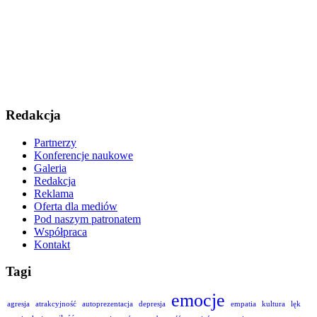
Redakcja
Partnerzy
Konferencje naukowe
Galeria
Redakcja
Reklama
Oferta dla mediów
Pod naszym patronatem
Współpraca
Kontakt
Tagi
emocje
agresja
atrakcyjność
autoprezentacja
depresja
empatia
kultura
lęk