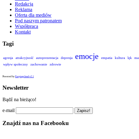
Redakcja
Reklama
Oferta dla mediów
Pod naszym patronatem
Współpraca
Kontakt
Tagi
emocje
agresja
atrakcyjność
autoprezentacja
depresja
empatia
kultura
lęk
ma
wpływ społeczny
zachowanie
zdrowie
Powered by
Easytagcloud v2.1
Newsletter
Bądź na bieżąco!
e-mail
Znajdź nas na Facebooku