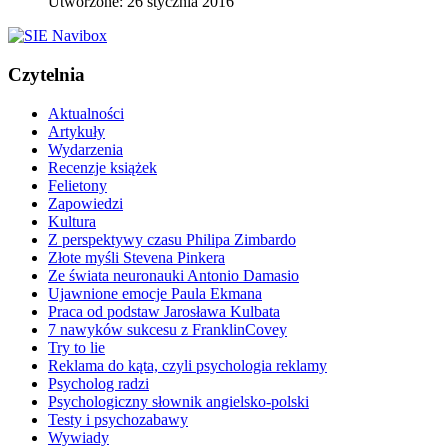
Utworzone: 26 stycznia 2016
Czytelnia
Aktualności
Artykuły
Wydarzenia
Recenzje książek
Felietony
Zapowiedzi
Kultura
Z perspektywy czasu Philipa Zimbardo
Złote myśli Stevena Pinkera
Ze świata neuronauki Antonio Damasio
Ujawnione emocje Paula Ekmana
Praca od podstaw Jarosława Kulbata
7 nawyków sukcesu z FranklinCovey
Try to lie
Reklama do kąta, czyli psychologia reklamy
Psycholog radzi
Psychologiczny słownik angielsko-polski
Testy i psychozabawy
Wywiady