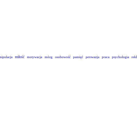
miłość
nipulacja
motywacja
mózg
osobowość
pamięć
perswazja
praca
psychologia
rek