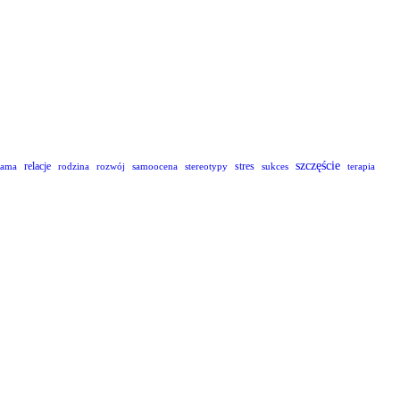
szczęście
relacje
stres
lama
rodzina
rozwój
samoocena
stereotypy
sukces
terapia