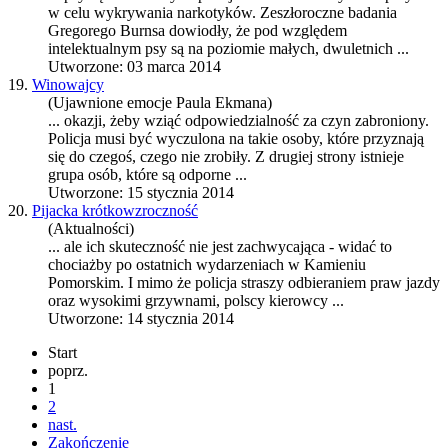
w celu wykrywania narkotyków. Zeszłoroczne badania
Gregorego Burnsa dowiodły, że pod względem
intelektualnym psy są na poziomie małych, dwuletnich ...
Utworzone: 03 marca 2014
19.
Winowajcy
(Ujawnione emocje Paula Ekmana)
... okazji, żeby wziąć odpowiedzialność za czyn zabroniony.
Policja
musi być wyczulona na takie osoby, które przyznają
się do czegoś, czego nie zrobiły. Z drugiej strony istnieje
grupa osób, które są odporne ...
Utworzone: 15 stycznia 2014
20.
Pijacka krótkowzroczność
(Aktualności)
... ale ich skuteczność nie jest zachwycająca - widać to
chociażby po ostatnich wydarzeniach w Kamieniu
Pomorskim. I mimo że
policja
straszy odbieraniem praw jazdy
oraz wysokimi grzywnami, polscy kierowcy ...
Utworzone: 14 stycznia 2014
Start
poprz.
1
2
nast.
Zakończenie