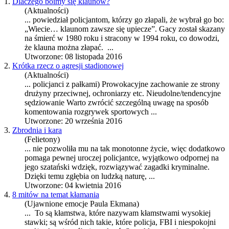
1.
Dlaczego boimy się klaunów?
(Aktualności)
... powiedział
policja
ntom, którzy go złapali, że wybrał go bo:
„Wiecie… klaunom zawsze się upiecze”. Gacy został skazany
na śmierć w 1980 roku i stracony w 1994 roku, co dowodzi,
że klauna można złapać. ...
Utworzone: 08 listopada 2016
2.
Krótka rzecz o agresji stadionowej
(Aktualności)
...
policja
nci z pałkami) Prowokacyjne zachowanie ze strony
drużyny przeciwnej, ochroniarzy etc. Nieudolne/tendencyjne
sędziowanie Warto zwrócić szczególną uwagę na sposób
komentowania rozgrywek sportowych ...
Utworzone: 20 września 2016
3.
Zbrodnia i kara
(Felietony)
... nie pozwoliła mu na tak monotonne życie, więc dodatkowo
pomaga pewnej uroczej
policja
ntce, wyjątkowo odpornej na
jego szatański wdzięk, rozwiązywać zagadki kryminalne.
Dzięki temu zgłębia on ludzką naturę, ...
Utworzone: 04 kwietnia 2016
4.
8 mitów na temat kłamania
(Ujawnione emocje Paula Ekmana)
... To są kłamstwa, które nazywam kłamstwami wysokiej
stawki; są wśród nich takie, które
policja
, FBI i niespokojni