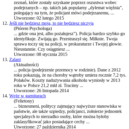
zeznań, które zostały uzyskane poprzez oszustwa wobec
podejrzanych – np. takich jak popularny „dylemat więźnia”,
polegający na tym, że
policja
nt mówi podejrzanemu, ...
Utworzone: 02 lutego 2015
12.
Jeśli nie będziesz moja, to nie będziesz niczyja
(Piórem Psychologa)
... gdzie ona jest, albo pożałujesz”).
Policja
bardzo szybko go
identyfikuje. Zwijają go. Przestraszył się. Milknie. Twoja
sprawa toczy się na policji, w prokuraturze i Twojej głowie.
Nieustannie. Czy osiągniesz ...
Utworzone: 08 stycznia 2015
13.
Zalani
(Aktualności)
...
policja
(podejrzenie przemocy w rodzinie). Dane z 2012
roku pokazują, że na choroby wątroby umiera rocznie 7,2 tys.
Polaków. Koszty nadużywania alkoholu wyniosły w 2013
roku w Polsce 21,2 mld zł. Tracimy ...
Utworzone: 26 listopada 2014
14.
Węże w garniturach
(Felietony)
... biznesmeni, politycy zajmujący najwyższe stanowiska w
państwie, ale także szpiedzy,
policja
nci, żołnierze jednostek
specjalnych to nierzadko osoby, które można byłoby
zaklasyfikować jako posiadające cechy ...
Utworzone: 27 października 2014