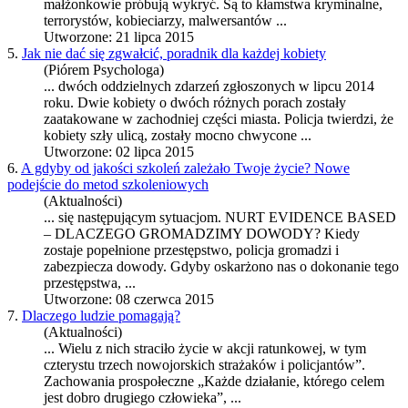
małżonkowie próbują wykryć. Są to kłamstwa kryminalne,
terrorystów, kobieciarzy, malwersantów ...
Utworzone: 21 lipca 2015
5.
Jak nie dać się zgwałcić, poradnik dla każdej kobiety
(Piórem Psychologa)
... dwóch oddzielnych zdarzeń zgłoszonych w lipcu 2014
roku. Dwie kobiety o dwóch różnych porach zostały
zaatakowane w zachodniej części miasta.
Policja
twierdzi, że
kobiety szły ulicą, zostały mocno chwycone ...
Utworzone: 02 lipca 2015
6.
A gdyby od jakości szkoleń zależało Twoje życie? Nowe
podejście do metod szkoleniowych
(Aktualności)
... się następującym sytuacjom. NURT EVIDENCE BASED
– DLACZEGO GROMADZIMY DOWODY? Kiedy
zostaje popełnione przestępstwo,
policja
gromadzi i
zabezpiecza dowody. Gdyby oskarżono nas o dokonanie tego
przestępstwa, ...
Utworzone: 08 czerwca 2015
7.
Dlaczego ludzie pomagają?
(Aktualności)
... Wielu z nich straciło życie w akcji ratunkowej, w tym
czterystu trzech nowojorskich strażaków i
policja
ntów”.
Zachowania prospołeczne „Każde działanie, którego celem
jest dobro drugiego człowieka”, ...