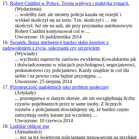
15.
Robert Cialdini w Polsce. Teoria wpływu i praktyka sytuacji.
(Wydarzenia)
... woleliby żart, ale niestety
policja
kazała się rozejść i
wykład skończył się na serio. Tzn. skończył i … nie
skończył. Już nie na auli, ale przy przystanku autobusowym
Robert Cialdini kontynuował coś w ...
Utworzone: 16 października 2014
16.
Świątek: Iloraz inteligencji bardzo słabo koreluje z
zadowoleniem z życia, sukcesami czy szczęściem
(Wywiady)
... wychodzi naprzeciw zarówno zwykłemu Kowalskiemu jak
i doświadczonemu w relacjach psychologowi, negocjatorowi,
prokuratorowi czy
policja
ntowi. Każdy znajdzie tu coś dla
siebie i na pewno cena będzie przystępna. ...
Utworzone: 25 sierpnia 2014
17.
Przestępczość małoletnich jako problem społeczny
(Artykuły)
... przestępstwa w danym okresie, ale nie uwzględniają liczby
czynów popełnianych przez te same osoby. Z licznych
rozmów z
policja
ntami dowiadujemy się, że bardzo często
zatrzymują osoby karane już wcześniej. ...
Utworzone: 10 czerwca 2014
18.
Ludzkie oblicze psa
(Aktualności)
... psy są też świetnymi
policja
ntami trenowanymi na przykład