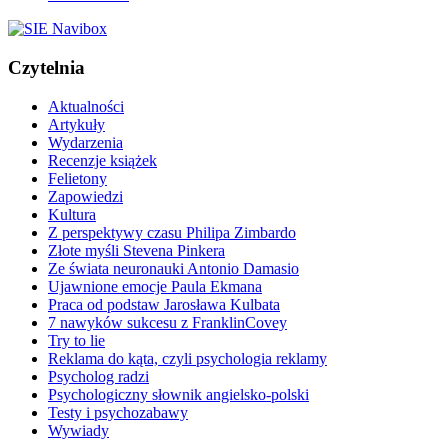
Czytelnia
Aktualności
Artykuły
Wydarzenia
Recenzje książek
Felietony
Zapowiedzi
Kultura
Z perspektywy czasu Philipa Zimbardo
Złote myśli Stevena Pinkera
Ze świata neuronauki Antonio Damasio
Ujawnione emocje Paula Ekmana
Praca od podstaw Jarosława Kulbata
7 nawyków sukcesu z FranklinCovey
Try to lie
Reklama do kąta, czyli psychologia reklamy
Psycholog radzi
Psychologiczny słownik angielsko-polski
Testy i psychozabawy
Wywiady