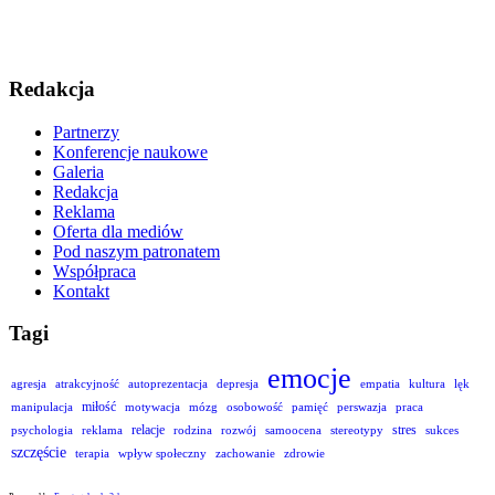
Redakcja
Partnerzy
Konferencje naukowe
Galeria
Redakcja
Reklama
Oferta dla mediów
Pod naszym patronatem
Współpraca
Kontakt
Tagi
emocje
agresja
atrakcyjność
autoprezentacja
depresja
empatia
kultura
lęk
miłość
manipulacja
motywacja
mózg
osobowość
pamięć
perswazja
praca
relacje
stres
psychologia
reklama
rodzina
rozwój
samoocena
stereotypy
sukces
szczęście
terapia
wpływ społeczny
zachowanie
zdrowie