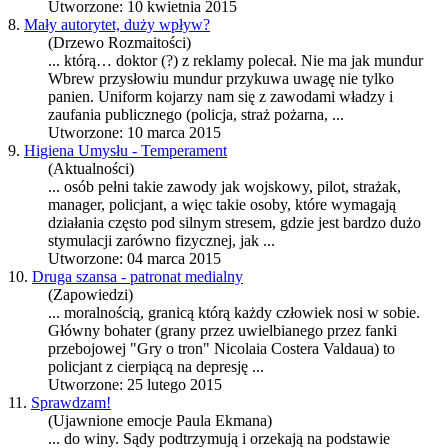
Utworzone: 10 kwietnia 2015
8.
Mały autorytet, duży wpływ?
(Drzewo Rozmaitości)
... którą… doktor (?) z reklamy polecał. Nie ma jak mundur
Wbrew przysłowiu mundur przykuwa uwagę nie tylko
panien. Uniform kojarzy nam się z zawodami władzy i
zaufania publicznego (
policja
, straż pożarna, ...
Utworzone: 10 marca 2015
9.
Higiena Umysłu - Temperament
(Aktualności)
... osób pełni takie zawody jak wojskowy, pilot, strażak,
manager,
policja
nt, a więc takie osoby, które wymagają
działania często pod silnym stresem, gdzie jest bardzo dużo
stymulacji zarówno fizycznej, jak ...
Utworzone: 04 marca 2015
10.
Druga szansa - patronat medialny
(Zapowiedzi)
... moralnością, granicą którą każdy człowiek nosi w sobie.
Główny bohater (grany przez uwielbianego przez fanki
przebojowej "Gry o tron" Nicolaia Costera Valdaua) to
policja
nt z cierpiącą na depresję ...
Utworzone: 25 lutego 2015
11.
Sprawdzam!
(Ujawnione emocje Paula Ekmana)
... do winy. Sądy podtrzymują i orzekają na podstawie