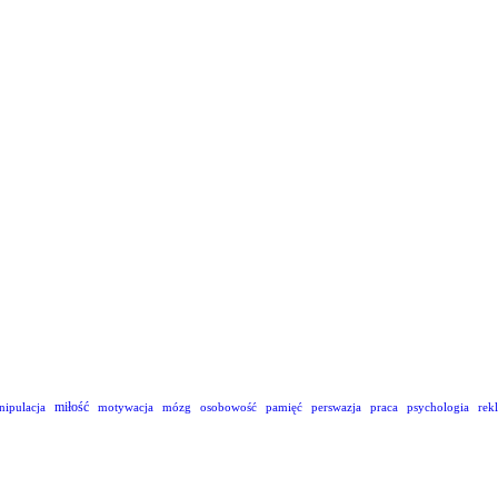
miłość
nipulacja
motywacja
mózg
osobowość
pamięć
perswazja
praca
psychologia
rek