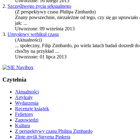
Utworzone: 16 lutego 2015
2.
Szczęśliwego życia seksualnego
(Z perspektywy czasu Philipa Zimbardo)
Znany powszechnie, niezależnie od tego, czy się go uprawiało
jak: ...
Utworzone: 09 września 2013
3.
Umysłowy wehikuł czasu
(Aktualności)
... społeczny, Filip Zimbardo, po wielu latach badań doszedł d
choćby na przykład ...
Utworzone: 01 lipca 2013
Czytelnia
Aktualności
Artykuły
Wydarzenia
Recenzje książek
Felietony
Zapowiedzi
Kultura
Z perspektywy czasu Philipa Zimbardo
Złote myśli Stevena Pinkera