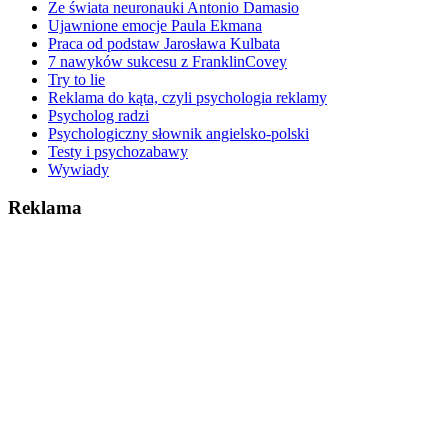
Ze świata neuronauki Antonio Damasio
Ujawnione emocje Paula Ekmana
Praca od podstaw Jarosława Kulbata
7 nawyków sukcesu z FranklinCovey
Try to lie
Reklama do kąta, czyli psychologia reklamy
Psycholog radzi
Psychologiczny słownik angielsko-polski
Testy i psychozabawy
Wywiady
Reklama