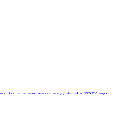
szczęście
relacje
stres
lama
rodzina
rozwój
samoocena
stereotypy
sukces
terapia