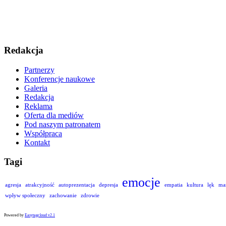
Redakcja
Partnerzy
Konferencje naukowe
Galeria
Redakcja
Reklama
Oferta dla mediów
Pod naszym patronatem
Współpraca
Kontakt
Tagi
emocje
agresja
atrakcyjność
autoprezentacja
depresja
empatia
kultura
lęk
ma
wpływ społeczny
zachowanie
zdrowie
Powered by
Easytagcloud v2.1