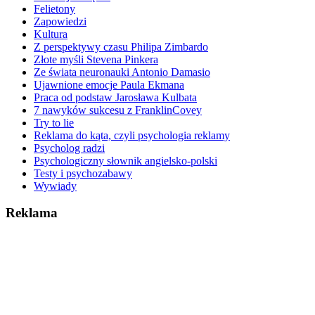
Felietony
Zapowiedzi
Kultura
Z perspektywy czasu Philipa Zimbardo
Złote myśli Stevena Pinkera
Ze świata neuronauki Antonio Damasio
Ujawnione emocje Paula Ekmana
Praca od podstaw Jarosława Kulbata
7 nawyków sukcesu z FranklinCovey
Try to lie
Reklama do kąta, czyli psychologia reklamy
Psycholog radzi
Psychologiczny słownik angielsko-polski
Testy i psychozabawy
Wywiady
Reklama