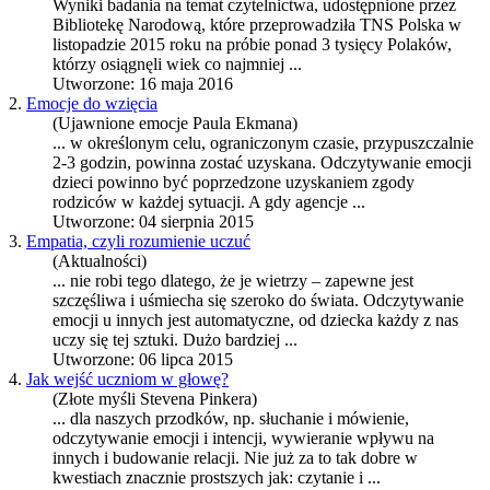
Wyniki badania na temat czytelnictwa, udostępnione przez
Bibliotekę Narodową, które przeprowadziła TNS Polska w
listopadzie 2015 roku na próbie ponad 3 tysięcy Polaków,
którzy osiągnęli wiek co najmniej ...
Utworzone: 16 maja 2016
2.
Emocje do wzięcia
(Ujawnione emocje Paula Ekmana)
... w określonym celu, ograniczonym czasie, przypuszczalnie
2-3 godzin, powinna zostać uzyskana.
Odczytywanie emocji
dzieci powinno być poprzedzone uzyskaniem zgody
rodziców w każdej sytuacji. A gdy agencje ...
Utworzone: 04 sierpnia 2015
3.
Empatia, czyli rozumienie uczuć
(Aktualności)
... nie robi tego dlatego, że je wietrzy – zapewne jest
szczęśliwa i uśmiecha się szeroko do świata.
Odczytywanie
emocji
u innych jest automatyczne, od dziecka każdy z nas
uczy się tej sztuki. Dużo bardziej ...
Utworzone: 06 lipca 2015
4.
Jak wejść uczniom w głowę?
(Złote myśli Stevena Pinkera)
... dla naszych przodków, np. słuchanie i mówienie,
odczytywanie emocji
i intencji, wywieranie wpływu na
innych i budowanie relacji. Nie już za to tak dobre w
kwestiach znacznie prostszych jak: czytanie i ...