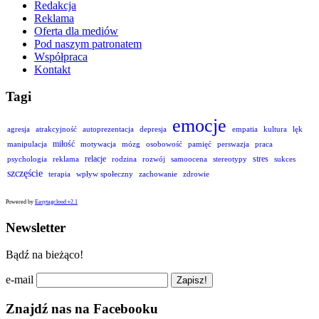
Redakcja
Reklama
Oferta dla mediów
Pod naszym patronatem
Współpraca
Kontakt
Tagi
emocje
agresja
atrakcyjność
autoprezentacja
depresja
empatia
kultura
lęk
miłość
manipulacja
motywacja
mózg
osobowość
pamięć
perswazja
praca
relacje
stres
psychologia
reklama
rodzina
rozwój
samoocena
stereotypy
sukces
szczęście
terapia
wpływ społeczny
zachowanie
zdrowie
Powered by
Easytagcloud v2.1
Newsletter
Bądź na bieżąco!
e-mail
Znajdź nas na Facebooku