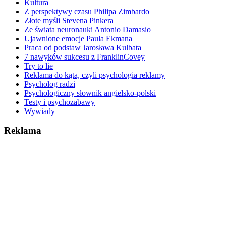
Kultura
Z perspektywy czasu Philipa Zimbardo
Złote myśli Stevena Pinkera
Ze świata neuronauki Antonio Damasio
Ujawnione emocje Paula Ekmana
Praca od podstaw Jarosława Kulbata
7 nawyków sukcesu z FranklinCovey
Try to lie
Reklama do kąta, czyli psychologia reklamy
Psycholog radzi
Psychologiczny słownik angielsko-polski
Testy i psychozabawy
Wywiady
Reklama