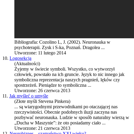
Bibliografia: Cozolino L, J. (2002).
Neuronauka
w
psychoterapii. Zysk i S-ka, Poznań. Dragolea ...
Utworzone: 11 lutego 2014
10.
Logosekcja
(Aktualności)
Żyjemy w świecie symboli. Wszystko, co wytworzył
człowiek, powstało na ich gruncie. Język to nic innego jak
symboliczna reprezentacja naszych pragnień, lęków czy
spostrzeżeń. Pieniądze to symboliczna ...
Utworzone: 26 czerwca 2013
11.
Jak myśleć o umyśle
(Złote myśli Stevena Pinkera)
... są wiarygodnymi przewodnikami po otaczającej nas
rzeczywistości. Obecnie podobnych iluzji zaczyna nas
pozbywać
neuronauka
. Ludzie w sposób naturalny wierzą w
„Ducha w Maszynie”: że oto posiadamy ciało ...
Utworzone: 21 czerwca 2013
12.
Neurobiznes – szamaństwo XXI wieku?