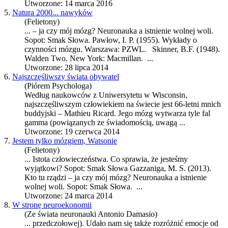
Utworzone: 14 marca 2016
5.
Natura 2000... nawyków
(Felietony)
... – ja czy mój mózg?
Neuronauka
a istnienie wolnej woli.
Sopot: Smak Słowa. Pawłow, I. P. (1955). Wykłady o
czynności mózgu. Warszawa: PZWL. Skinner, B.F. (1948).
Walden Two. New York: Macmillan. ...
Utworzone: 28 lipca 2014
6.
Najszczęśliwszy świata obywatel
(Piórem Psychologa)
Według naukowców z Uniwersytetu w Wisconsin,
najszczęśliwszym człowiekiem na świecie jest 66-letni mnich
buddyjski – Mathieu Ricard. Jego mózg wytwarza tyle fal
gamma (powiązanych ze świadomością, uwagą ...
Utworzone: 19 czerwca 2014
7.
Jestem tylko mózgiem, Watsonie
(Felietony)
... Istota człowieczeństwa. Co sprawia, że jesteśmy
wyjątkowi? Sopot: Smak Słowa Gazzaniga, M. S. (2013).
Kto tu rządzi – ja czy mój mózg?
Neuronauka
a istnienie
wolnej woli. Sopot: Smak Słowa. ...
Utworzone: 24 marca 2014
8.
W stronę neuroekonomii
(Ze świata neuronauki Antonio Damasio)
... przedczołowej). Udało nam się także rozróżnić emocje od