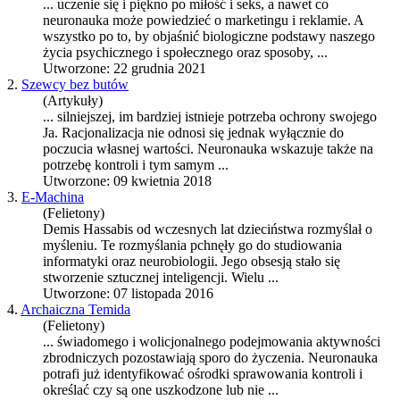
... uczenie się i piękno po miłość i seks, a nawet co
neuronauka
może powiedzieć o marketingu i reklamie. A
wszystko po to, by objaśnić biologiczne podstawy naszego
życia psychicznego i społecznego oraz sposoby, ...
Utworzone: 22 grudnia 2021
2.
Szewcy bez butów
(Artykuły)
... silniejszej, im bardziej istnieje potrzeba ochrony swojego
Ja. Racjonalizacja nie odnosi się jednak wyłącznie do
poczucia własnej wartości.
Neuronauka
wskazuje także na
potrzebę kontroli i tym samym ...
Utworzone: 09 kwietnia 2018
3.
E-Machina
(Felietony)
Demis Hassabis od wczesnych lat dzieciństwa rozmyślał o
myśleniu. Te rozmyślania pchnęły go do studiowania
informatyki oraz neurobiologii. Jego obsesją stało się
stworzenie sztucznej inteligencji. Wielu ...
Utworzone: 07 listopada 2016
4.
Archaiczna Temida
(Felietony)
... świadomego i wolicjonalnego podejmowania aktywności
zbrodniczych pozostawiają sporo do życzenia.
Neuronauka
potrafi już identyfikować ośrodki sprawowania kontroli i
określać czy są one uszkodzone lub nie ...