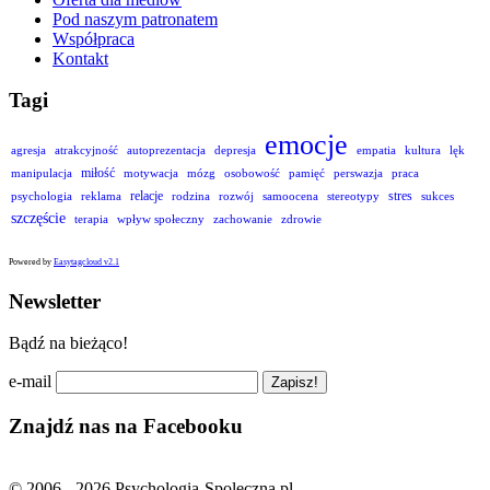
Pod naszym patronatem
Współpraca
Kontakt
Tagi
emocje
agresja
atrakcyjność
autoprezentacja
depresja
empatia
kultura
lęk
miłość
manipulacja
motywacja
mózg
osobowość
pamięć
perswazja
praca
relacje
stres
psychologia
reklama
rodzina
rozwój
samoocena
stereotypy
sukces
szczęście
terapia
wpływ społeczny
zachowanie
zdrowie
Powered by
Easytagcloud v2.1
Newsletter
Bądź na bieżąco!
e-mail
Znajdź nas na Facebooku
© 2006 - 2026 Psychologia-Spoleczna.pl