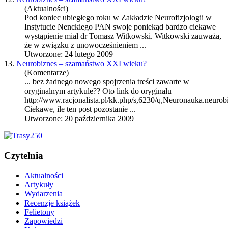
(Aktualności)
Pod koniec ubiegłego roku w Zakładzie Neurofizjologii w
Instytucie Nenckiego PAN swoje poniekąd bardzo ciekawe
wystąpienie miał dr Tomasz Witkowski. Witkowski zauważa,
że w związku z unowocześnieniem ...
Utworzone: 24 lutego 2009
13.
Neurobiznes – szamaństwo XXI wieku?
(Komentarze)
... bez żadnego nowego spojrzenia treści zawarte w
oryginalnym artykule?? Oto link do oryginału
http://www.racjonalista.pl/kk.php/s,6230/q,
Neuronauka
.neurob
Ciekawe, ile ten post pozostanie ...
Utworzone: 20 października 2009
Czytelnia
Aktualności
Artykuły
Wydarzenia
Recenzje książek
Felietony
Zapowiedzi