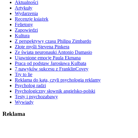
Aktualności
Artykuły
Wydarzenia
Recenzje książek
Felietony
Zapowiedzi
Kultura
Z perspektywy czasu Philipa Zimbardo
Złote myśli Stevena Pinkera
Ze świata neuronauki Antonio Damasio
Ujawnione emocje Paula Ekmana
Praca od podstaw Jarosława Kulbata
7 nawyków sukcesu z FranklinCovey
Try to lie
Reklama do kąta, czyli psychologia reklamy
Psycholog radzi
Psychologiczny słownik angielsko-polski
Testy i psychozabawy
Wywiady
Reklama