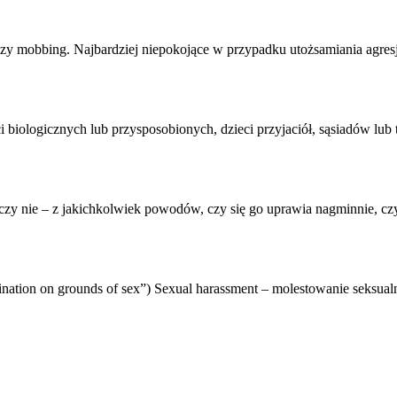
zy mobbing. Najbardziej niepokojące w przypadku utożsamiania agresji
ci biologicznych lub przysposobionych, dzieci przyjaciół, sąsiadów lub
 czy nie – z jakichkolwiek powodów, czy się go uprawia nagminnie, cz
imination on grounds of sex”) Sexual harassment –
molestowanie seksual