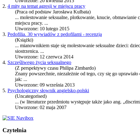
Utworzone: 20 kwietnia 2015
2.
4 mity na temat agresji w miejscu pracy
(Praca od podstaw Jarosława Kulbata)
...
molestowanie seksualne
, plotkowanie, knucie, obmawianie c
miejscu pracy. ...
Utworzone: 10 lutego 2015
3.
Pedofilia. 30 wywiadów z pedofilami - recenzja
(Książki)
... mianownikiem staje się
molestowanie seksualne
dzieci: dzie
siostrzenica. ...
Utworzone: 12 czerwca 2014
4.
Szczęśliwego życia seksualnego
(Z perspektywy czasu Philipa Zimbardo)
Znany powszechnie, niezależnie od tego, czy się go uprawiało
jak: ...
Utworzone: 09 września 2013
5.
Psychologiczny słownik angielsko-polski
(Uncategorised)
... (w literaturze przedmiotu występuje także jako ang. „discr
Utworzone: 02 maja 2007
Czytelnia