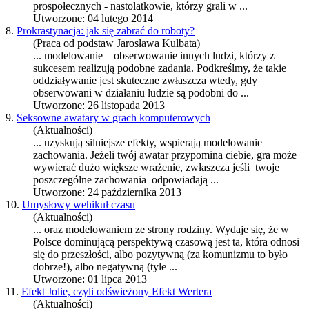
prospołecznych - nastolatkowie, którzy grali w ...
Utworzone: 04 lutego 2014
8.
Prokrastynacja: jak się zabrać do roboty?
(Praca od podstaw Jarosława Kulbata)
...
modelowanie
– obserwowanie innych ludzi, którzy z
sukcesem realizują podobne zadania. Podkreślmy, że takie
oddziaływanie jest skuteczne zwłaszcza wtedy, gdy
obserwowani w działaniu ludzie są podobni do ...
Utworzone: 26 listopada 2013
9.
Seksowne awatary w grach komputerowych
(Aktualności)
... uzyskują silniejsze efekty, wspierają
modelowanie
zachowania. Jeżeli twój awatar przypomina ciebie, gra może
wywierać dużo większe wrażenie, zwłaszcza jeśli twoje
poszczególne zachowania odpowiadają ...
Utworzone: 24 października 2013
10.
Umysłowy wehikuł czasu
(Aktualności)
... oraz
modelowanie
m ze strony rodziny. Wydaje się, że w
Polsce dominującą perspektywą czasową jest ta, która odnosi
się do przeszłości, albo pozytywną (za komunizmu to było
dobrze!), albo negatywną (tyle ...
Utworzone: 01 lipca 2013
11.
Efekt Jolie, czyli odświeżony Efekt Wertera
(Aktualności)