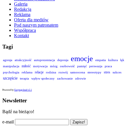
Galeria
Redakcja
Reklama
Oferta dla mediów
Pod naszym patronatem
Współpraca
Kontakt
Tagi
emocje
agresja
atrakcyjność
autoprezentacja
depresja
empatia
kultura
lęk
miłość
manipulacja
motywacja
mózg
osobowość
pamięć
perswazja
praca
relacje
stres
psychologia
reklama
rodzina
rozwój
samoocena
stereotypy
sukces
szczęście
terapia
wpływ społeczny
zachowanie
zdrowie
Powered by
Easytagcloud v2.1
Newsletter
Bądź na bieżąco!
e-mail