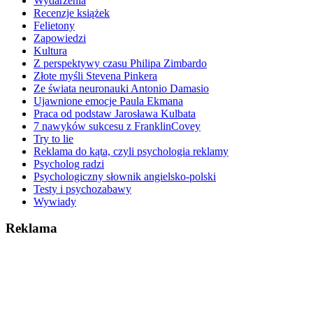
Wydarzenia
Recenzje książek
Felietony
Zapowiedzi
Kultura
Z perspektywy czasu Philipa Zimbardo
Złote myśli Stevena Pinkera
Ze świata neuronauki Antonio Damasio
Ujawnione emocje Paula Ekmana
Praca od podstaw Jarosława Kulbata
7 nawyków sukcesu z FranklinCovey
Try to lie
Reklama do kąta, czyli psychologia reklamy
Psycholog radzi
Psychologiczny słownik angielsko-polski
Testy i psychozabawy
Wywiady
Reklama