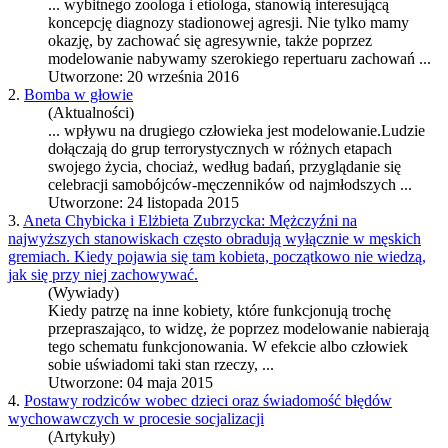
... wybitnego zoologa i etiologa, stanowią interesującą
koncepcję diagnozy stadionowej agresji. Nie tylko mamy
okazję, by zachować się agresywnie, także poprzez
modelowanie
nabywamy szerokiego repertuaru zachowań ...
Utworzone: 20 września 2016
2.
Bomba w głowie
(Aktualności)
... wpływu na drugiego człowieka jest
modelowanie
.Ludzie
dołączają do grup terrorystycznych w różnych etapach
swojego życia, chociaż, według badań, przyglądanie się
celebracji samobójców-męczenników od najmłodszych ...
Utworzone: 24 listopada 2015
3.
Aneta Chybicka i Elżbieta Zubrzycka: Mężczyźni na
najwyższych stanowiskach często obradują wyłącznie w męskich
gremiach. Kiedy pojawia się tam kobieta, początkowo nie wiedzą,
jak się przy niej zachowywać.
(Wywiady)
Kiedy patrzę na inne kobiety, które funkcjonują trochę
przepraszająco, to widzę, że poprzez
modelowanie
nabierają
tego schematu funkcjonowania. W efekcie albo człowiek
sobie uświadomi taki stan rzeczy, ...
Utworzone: 04 maja 2015
4.
Postawy rodziców wobec dzieci oraz świadomość błędów
wychowawczych w procesie socjalizacji
(Artykuły)