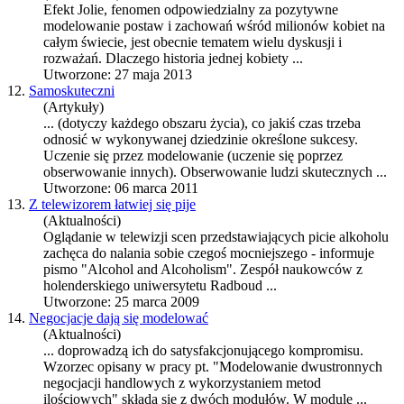
Efekt Jolie, fenomen odpowiedzialny za pozytywne
modelowanie
postaw i zachowań wśród milionów kobiet na
całym świecie, jest obecnie tematem wielu dyskusji i
rozważań. Dlaczego historia jednej kobiety ...
Utworzone: 27 maja 2013
12.
Samoskuteczni
(Artykuły)
... (dotyczy każdego obszaru życia), co jakiś czas trzeba
odnosić w wykonywanej dziedzinie określone sukcesy.
Uczenie się przez
modelowanie
(uczenie się poprzez
obserwowanie innych). Obserwowanie ludzi skutecznych ...
Utworzone: 06 marca 2011
13.
Z telewizorem łatwiej się pije
(Aktualności)
Oglądanie w telewizji scen przedstawiających picie alkoholu
zachęca do nalania sobie czegoś mocniejszego - informuje
pismo "Alcohol and Alcoholism". Zespół naukowców z
holenderskiego uniwersytetu Radboud ...
Utworzone: 25 marca 2009
14.
Negocjacje dają się modelować
(Aktualności)
... doprowadzą ich do satysfakcjonującego kompromisu.
Wzorzec opisany w pracy pt. "
Modelowanie
dwustronnych
negocjacji handlowych z wykorzystaniem metod
ilościowych" składa się z dwóch modułów. W module ...