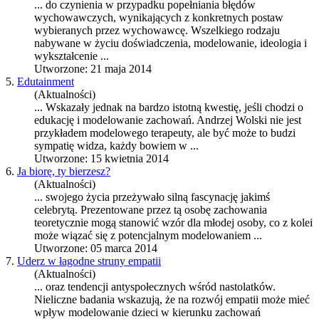
... do czynienia w przypadku popełniania błędów
wychowawczych, wynikających z konkretnych postaw
wybieranych przez wychowawcę. Wszelkiego rodzaju
nabywane w życiu doświadczenia,
modelowanie
, ideologia i
wykształcenie ...
Utworzone: 21 maja 2014
5.
Edutainment
(Aktualności)
... Wskazały jednak na bardzo istotną kwestię, jeśli chodzi o
edukację i
modelowanie
zachowań. Andrzej Wolski nie jest
przykładem modelowego terapeuty, ale być może to budzi
sympatię widza, każdy bowiem w ...
Utworzone: 15 kwietnia 2014
6.
Ja biorę, ty bierzesz?
(Aktualności)
... swojego życia przeżywało silną fascynację jakimś
celebrytą. Prezentowane przez tą osobę zachowania
teoretycznie mogą stanowić wzór dla młodej osoby, co z kolei
może wiązać się z potencjalnym
modelowanie
m ...
Utworzone: 05 marca 2014
7.
Uderz w łagodne struny empatii
(Aktualności)
... oraz tendencji antyspołecznych wśród nastolatków.
Nieliczne badania wskazują, że na rozwój empatii może mieć
wpływ
modelowanie
dzieci w kierunku zachowań