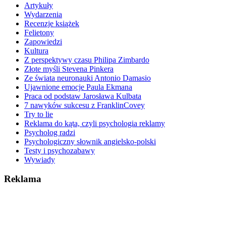
Artykuły
Wydarzenia
Recenzje książek
Felietony
Zapowiedzi
Kultura
Z perspektywy czasu Philipa Zimbardo
Złote myśli Stevena Pinkera
Ze świata neuronauki Antonio Damasio
Ujawnione emocje Paula Ekmana
Praca od podstaw Jarosława Kulbata
7 nawyków sukcesu z FranklinCovey
Try to lie
Reklama do kąta, czyli psychologia reklamy
Psycholog radzi
Psychologiczny słownik angielsko-polski
Testy i psychozabawy
Wywiady
Reklama