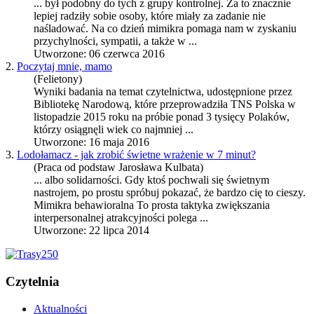
... był podobny do tych z grupy kontrolnej. Za to znacznie
lepiej radziły sobie osoby, które miały za zadanie nie
naśladować. Na co dzień
mimikra
pomaga nam w zyskaniu
przychylności, sympatii, a także w ...
Utworzone: 06 czerwca 2016
2.
Poczytaj mnie, mamo
(Felietony)
Wyniki badania na temat czytelnictwa, udostępnione przez
Bibliotekę Narodową, które przeprowadziła TNS Polska w
listopadzie 2015 roku na próbie ponad 3 tysięcy Polaków,
którzy osiągnęli wiek co najmniej ...
Utworzone: 16 maja 2016
3.
Lodołamacz - jak zrobić świetne wrażenie w 7 minut?
(Praca od podstaw Jarosława Kulbata)
... albo solidarności. Gdy ktoś pochwali się świetnym
nastrojem, po prostu spróbuj pokazać, że bardzo cię to cieszy.
Mimikra
behawioralna To prosta taktyka zwiększania
interpersonalnej atrakcyjności polega ...
Utworzone: 22 lipca 2014
Czytelnia
Aktualności