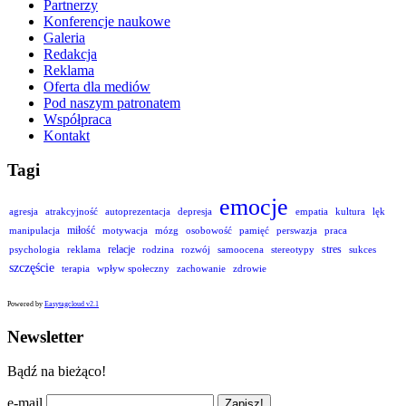
Partnerzy
Konferencje naukowe
Galeria
Redakcja
Reklama
Oferta dla mediów
Pod naszym patronatem
Współpraca
Kontakt
Tagi
emocje
agresja
atrakcyjność
autoprezentacja
depresja
empatia
kultura
lęk
miłość
manipulacja
motywacja
mózg
osobowość
pamięć
perswazja
praca
relacje
stres
psychologia
reklama
rodzina
rozwój
samoocena
stereotypy
sukces
szczęście
terapia
wpływ społeczny
zachowanie
zdrowie
Powered by
Easytagcloud v2.1
Newsletter
Bądź na bieżąco!
e-mail