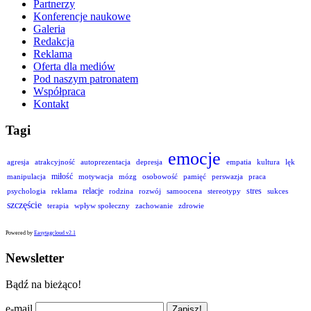
Partnerzy
Konferencje naukowe
Galeria
Redakcja
Reklama
Oferta dla mediów
Pod naszym patronatem
Współpraca
Kontakt
Tagi
emocje
agresja
atrakcyjność
autoprezentacja
depresja
empatia
kultura
lęk
miłość
manipulacja
motywacja
mózg
osobowość
pamięć
perswazja
praca
relacje
stres
psychologia
reklama
rodzina
rozwój
samoocena
stereotypy
sukces
szczęście
terapia
wpływ społeczny
zachowanie
zdrowie
Powered by
Easytagcloud v2.1
Newsletter
Bądź na bieżąco!
e-mail