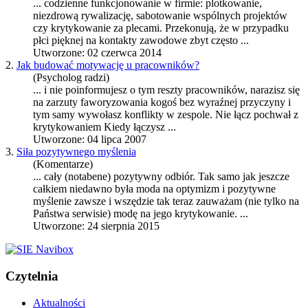
... codzienne funkcjonowanie w firmie: plotkowanie,
niezdrową rywalizację, sabotowanie wspólnych projektów
czy
krytykowanie
za plecami. Przekonują, że w przypadku
płci pięknej na kontakty zawodowe zbyt często ...
Utworzone: 02 czerwca 2014
2.
Jak budować motywację u pracowników?
(Psycholog radzi)
... i nie poinformujesz o tym reszty pracowników, narazisz się
na zarzuty faworyzowania kogoś bez wyraźnej przyczyny i
tym samy wywołasz konflikty w zespole. Nie łącz pochwał z
krytykowanie
m Kiedy łączysz ...
Utworzone: 04 lipca 2007
3.
Siła pozytywnego myślenia
(Komentarze)
... cały (notabene) pozytywny odbiór. Tak samo jak jeszcze
całkiem niedawno była moda na optymizm i pozytywne
myślenie zawsze i wszędzie tak teraz zauważam (nie tylko na
Państwa serwisie) modę na jego
krytykowanie
. ...
Utworzone: 24 sierpnia 2015
Czytelnia
Aktualności