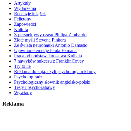
Artykuły
Wydarzenia
Recenzje książek
Felietony
Zapowiedzi
Kultura
Z perspektywy czasu Philipa Zimbardo
Złote myśli Stevena Pinkera
Ze świata neuronauki Antonio Damasio
Ujawnione emocje Paula Ekmana
Praca od podstaw Jarosława Kulbata
7 nawyków sukcesu z FranklinCovey
Try to lie
Reklama do kąta, czyli psychologia reklamy
Psycholog radzi
Psychologiczny słownik angielsko-polski
Testy i psychozabawy
Wywiady
Reklama