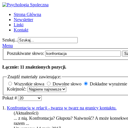
Strona Główna
Newsletter
Linki
Kontakt
Szukaj...
Menu
Poszukiwane słowo:
S
Łącznie: 11 znalezionych pozycji.
Znajdź materiały zawierające:
Wszystkie słowa
Dowolne słowo
Dokładne wyrażenie
Kolejność:
Pokaż #
1.
Konfrontacja w relacji - twarzą w twarz na granicy kontaktu.
(Aktualności)
... z nią.
Konfrontacja
? Głupota? Naiwność? A może konsekwencja
razem ...