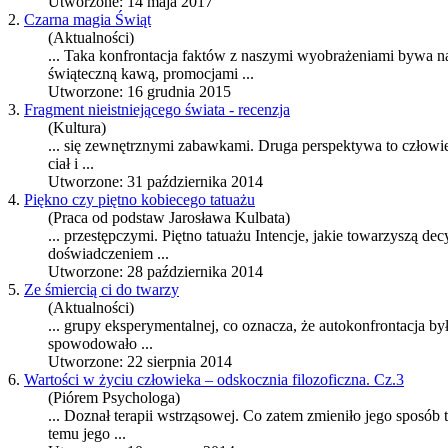
Utworzone: 14 maja 2017
2.
Czarna magia Świąt
(Aktualności)
... Taka
konfrontacja
faktów z naszymi wyobrażeniami bywa nade
świąteczną kawą, promocjami ...
Utworzone: 16 grudnia 2015
3.
Fragment nieistniejącego świata - recenzja
(Kultura)
... się zewnętrznymi zabawkami. Druga perspektywa to człowiek
ciał i ...
Utworzone: 31 października 2014
4.
Piękno czy piętno kobiecego tatuażu
(Praca od podstaw Jarosława Kulbata)
... przestępczymi. Piętno tatuażu Intencje, jakie towarzyszą de
doświadczeniem ...
Utworzone: 28 października 2014
5.
Ze śmiercią ci do twarzy
(Aktualności)
... grupy eksperymentalnej, co oznacza, że auto
konfrontacja
był
spowodowało ...
Utworzone: 22 sierpnia 2014
6.
Wartości w życiu człowieka – odskocznia filozoficzna. Cz.3
(Piórem Psychologa)
... Doznał terapii wstrząsowej. Co zatem zmieniło jego sposó
temu jego ...