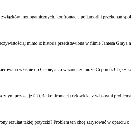
ości związków monogamicznych,
konfrontacja
poliamorii i przekonań spo
eczywistością; mimo iż historia przedstawiona w filmie Jamesa Graya mi
st skierowana właśnie do Ciebie, a co ważniejsze może Ci pomóc! Lęk+
k
tycznym pozostaje fakt, że
konfrontacja
człowieka z własnymi problemam
trony rezultat takiej potyczki? Problem ten chcę zarysować w oparciu 