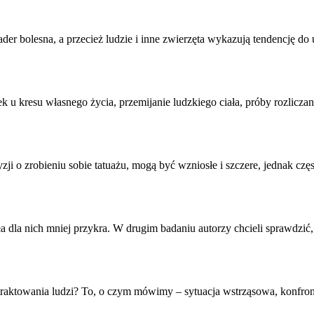
r bolesna, a przecież ludzie i inne zwierzęta wykazują tendencję do
 u kresu własnego życia, przemijanie ludzkiego ciała, próby rozliczan
cyzji o zrobieniu sobie tatuażu, mogą być wzniosłe i szczere, jednak czę
a dla nich mniej przykra. W drugim badaniu autorzy chcieli sprawdzić
b traktowania ludzi? To, o czym mówimy – sytuacja wstrząsowa,
konfron