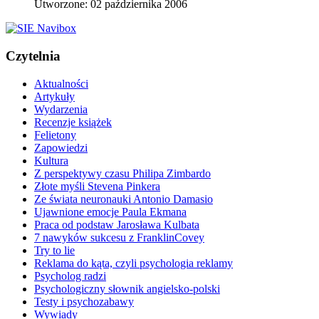
Utworzone: 02 października 2006
Czytelnia
Aktualności
Artykuły
Wydarzenia
Recenzje książek
Felietony
Zapowiedzi
Kultura
Z perspektywy czasu Philipa Zimbardo
Złote myśli Stevena Pinkera
Ze świata neuronauki Antonio Damasio
Ujawnione emocje Paula Ekmana
Praca od podstaw Jarosława Kulbata
7 nawyków sukcesu z FranklinCovey
Try to lie
Reklama do kąta, czyli psychologia reklamy
Psycholog radzi
Psychologiczny słownik angielsko-polski
Testy i psychozabawy
Wywiady