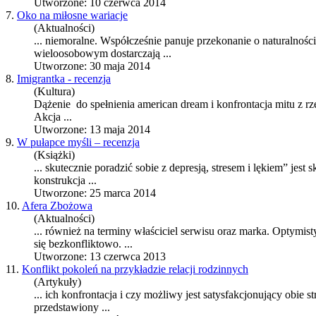
Utworzone: 10 czerwca 2014
7.
Oko na miłosne wariacje
(Aktualności)
... niemoralne. Współcześnie panuje przekonanie o naturaln
wieloosobowym dostarczają ...
Utworzone: 30 maja 2014
8.
Imigrantka - recenzja
(Kultura)
Dążenie do spełnienia american dream i
konfrontacja
mitu z rz
Akcja ...
Utworzone: 13 maja 2014
9.
W pułapce myśli – recenzja
(Książki)
... skutecznie poradzić sobie z depresją, stresem i lękiem” je
konstrukcja ...
Utworzone: 25 marca 2014
10.
Afera Zbożowa
(Aktualności)
... również na terminy właściciel serwisu oraz marka. Optymis
się bezkonfliktowo. ...
Utworzone: 13 czerwca 2013
11.
Konflikt pokoleń na przykładzie relacji rodzinnych
(Artykuły)
... ich
konfrontacja
i czy możliwy jest satysfakcjonujący obie s
przedstawiony ...