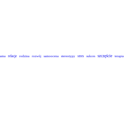
szczęście
relacje
stres
lama
rodzina
rozwój
samoocena
stereotypy
sukces
terapia