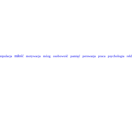
miłość
nipulacja
motywacja
mózg
osobowość
pamięć
perswazja
praca
psychologia
rek