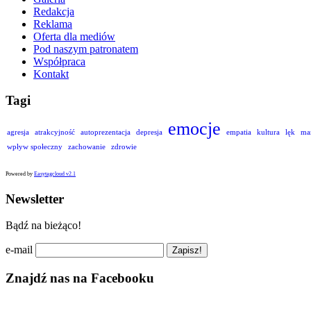
Redakcja
Reklama
Oferta dla mediów
Pod naszym patronatem
Współpraca
Kontakt
Tagi
emocje
agresja
atrakcyjność
autoprezentacja
depresja
empatia
kultura
lęk
ma
wpływ społeczny
zachowanie
zdrowie
Powered by
Easytagcloud v2.1
Newsletter
Bądź na bieżąco!
e-mail
Znajdź nas na Facebooku