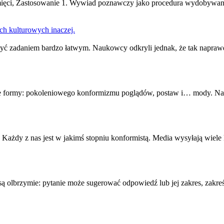
ięci, Zastosowanie 1. Wywiad poznawczy jako procedura wydobywania
ch kulturowych inaczej.
być zadaniem bardzo łatwym. Naukowcy odkryli jednak, że tak napraw
lne formy: pokoleniowego
konformizm
u poglądów, postaw i… mody. Na
u. Każdy z nas jest w jakimś stopniu konformistą. Media wysyłają wi
 są olbrzymie: pytanie może sugerować odpowiedź lub jej zakres, zakr