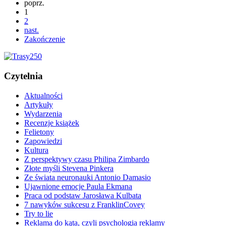
poprz.
1
2
nast.
Zakończenie
Czytelnia
Aktualności
Artykuły
Wydarzenia
Recenzje książek
Felietony
Zapowiedzi
Kultura
Z perspektywy czasu Philipa Zimbardo
Złote myśli Stevena Pinkera
Ze świata neuronauki Antonio Damasio
Ujawnione emocje Paula Ekmana
Praca od podstaw Jarosława Kulbata
7 nawyków sukcesu z FranklinCovey
Try to lie
Reklama do kąta, czyli psychologia reklamy