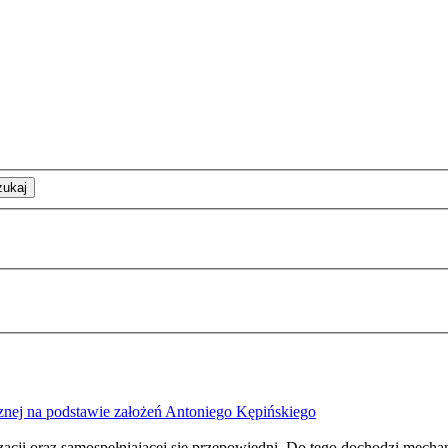
zukaj
znej na podstawie założeń Antoniego Kępińskiego
yzacji oraz samospełniającej się przepowiedni. Do tego dochodzi mech