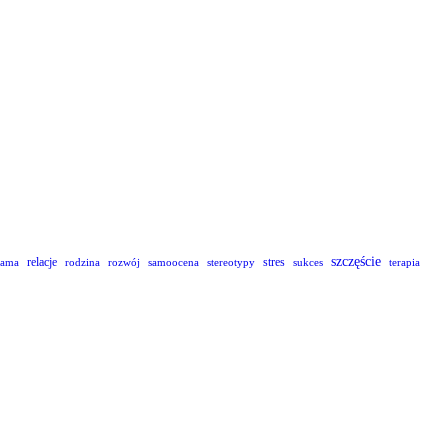
szczęście
relacje
stres
lama
rodzina
rozwój
samoocena
stereotypy
sukces
terapia