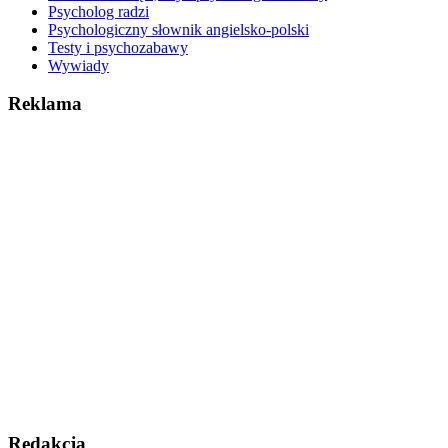
Psycholog radzi
Psychologiczny słownik angielsko-polski
Testy i psychozabawy
Wywiady
Reklama
Redakcja