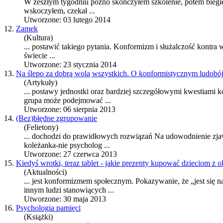
W zeszłym tygodniu późno skończyłem szkolenie, potem biegie
wskoczyłem, czekał ...
Utworzone: 03 lutego 2014
12.
Zamek
(Kultura)
... postawić takiego pytania.
Konformizm
i służalczość kontra 
świecie ...
Utworzone: 23 stycznia 2014
13.
Na ślepo za dobrą wolą wszystkich. O konformistycznym ludobó
(Artykuły)
... postawy jednostki oraz bardziej szczegółowymi kwestiami
k
grupa może podejmować ...
Utworzone: 06 sierpnia 2013
14.
(Bez)błędne zgrupowanie
(Felietony)
... dochodzi do prawidłowych rozwiązań Na udowodnienie zj
koleżanka-nie psycholog ...
Utworzone: 27 czerwca 2013
15.
Kiedyś wrotki, teraz tablet - jakie prezenty kupować dzieciom z o
(Aktualności)
... jest
konformizm
em społecznym. Pokazywanie, że „jest się n
innym ludzi stanowiących ...
Utworzone: 30 maja 2013
16.
Psychologia pamięci
(Książki)