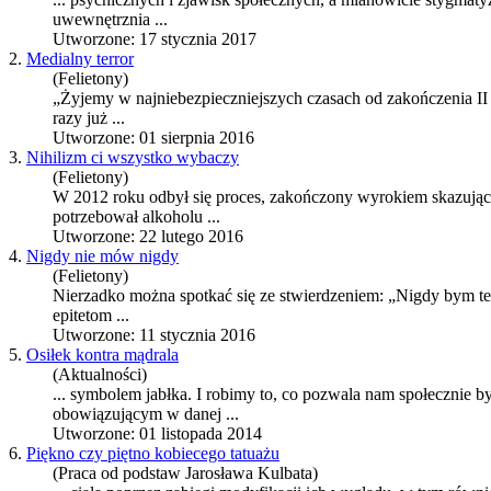
uwewnętrznia ...
Utworzone: 17 stycznia 2017
2.
Medialny terror
(Felietony)
„Żyjemy w najniebezpieczniejszych czasach od zakończenia I
razy już ...
Utworzone: 01 sierpnia 2016
3.
Nihilizm ci wszystko wybaczy
(Felietony)
W 2012 roku odbył się proces, zakończony wyrokiem skazujący
potrzebował alkoholu ...
Utworzone: 22 lutego 2016
4.
Nigdy nie mów nigdy
(Felietony)
Nierzadko można spotkać się ze stwierdzeniem: „Nigdy bym teg
epitetom ...
Utworzone: 11 stycznia 2016
5.
Osiłek kontra mądrala
(Aktualności)
... symbolem jabłka. I robimy to, co pozwala nam społecznie 
obowiązującym w danej ...
Utworzone: 01 listopada 2014
6.
Piękno czy piętno kobiecego tatuażu
(Praca od podstaw Jarosława Kulbata)