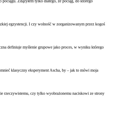
pociągu. Zdążyłem tylko dlatego, że pociąg, do którego
ludzkiej egzystencji. I czy wolność w zorganizowanym przez kogoś
czna definiuje myślenie grupowe jako proces, w wyniku którego
ypomnieć klasyczny eksperyment Ascha, by – jak to mówi moja
nie rzeczywistemu, czy tylko wyobrażonemu naciskowi ze strony