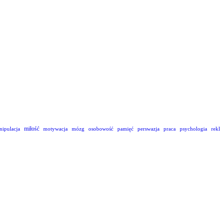
miłość
nipulacja
motywacja
mózg
osobowość
pamięć
perswazja
praca
psychologia
rek