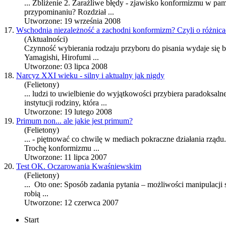
... Zbliżenie 2. Zaraźliwe błędy - zjawisko
konformizm
u w pam
przypominaniu? Rozdział ...
Utworzone: 19 września 2008
17.
Wschodnia niezależność a zachodni konformizm? Czyli o różnica
(Aktualności)
Czynność wybierania rodzaju przyboru do pisania wydaje się 
Yamagishi, Hirofumi ...
Utworzone: 03 lipca 2008
18.
Narcyz XXI wieku - silny i aktualny jak nigdy
(Felietony)
... ludzi to uwielbienie do wyjątkowości przybiera paradoksa
instytucji rodziny, która ...
Utworzone: 19 lutego 2008
19.
Primum non... ale jakie jest primum?
(Felietony)
... - piętnować co chwilę w mediach pokraczne działania rząd
Trochę
konformizm
u ...
Utworzone: 11 lipca 2007
20.
Test OK. Oczarowania Kwaśniewskim
(Felietony)
... Oto one: Sposób zadania pytania – możliwości manipulacji
robią ...
Utworzone: 12 czerwca 2007
Start