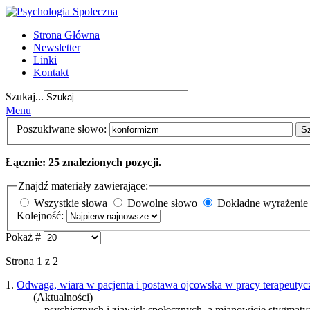
Strona Główna
Newsletter
Linki
Kontakt
Szukaj...
Menu
Poszukiwane słowo:
S
Łącznie: 25 znalezionych pozycji.
Znajdź materiały zawierające:
Wszystkie słowa
Dowolne słowo
Dokładne wyrażenie
Kolejność:
Pokaż #
Strona 1 z 2
1.
Odwaga, wiara w pacjenta i postawa ojcowska w pracy terapeutyc
(Aktualności)
... psychicznych i zjawisk społecznych, a mianowicie stygmat