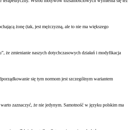
miar terapeutyczny. Wśród motywów tożsamościowych wymienia się też
ochającą żonę (tak, jest mężczyzną, ale to nie ma większego
u”, że zmienianie naszych dotychczasowych działań i modyfikacja
. Podporządkowanie się tym normom jest szczególnym wariantem
tu warto zaznaczyć, że nie jedynym. Samotność w języku polskim ma