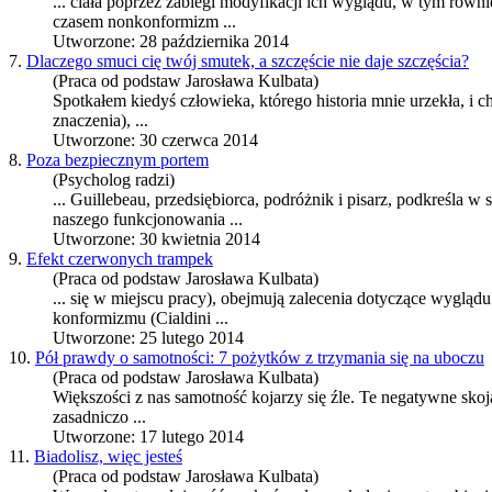
... ciała poprzez zabiegi modyfikacji ich wyglądu, w tym ró
czasem non
konformizm
...
Utworzone: 28 października 2014
7.
Dlaczego smuci cię twój smutek, a szczęście nie daje szczęścia?
(Praca od podstaw Jarosława Kulbata)
Spotkałem kiedyś człowieka, którego historia mnie urzekła, i c
znaczenia), ...
Utworzone: 30 czerwca 2014
8.
Poza bezpiecznym portem
(Psycholog radzi)
... Guillebeau, przedsiębiorca, podróżnik i pisarz, podkreśla w
naszego funkcjonowania ...
Utworzone: 30 kwietnia 2014
9.
Efekt czerwonych trampek
(Praca od podstaw Jarosława Kulbata)
... się w miejscu pracy), obejmują zalecenia dotyczące wyglą
konformizm
u (Cialdini ...
Utworzone: 25 lutego 2014
10.
Pół prawdy o samotności: 7 pożytków z trzymania się na uboczu
(Praca od podstaw Jarosława Kulbata)
Większości z nas samotność kojarzy się źle. Te negatywne sko
zasadniczo ...
Utworzone: 17 lutego 2014
11.
Biadolisz, więc jesteś
(Praca od podstaw Jarosława Kulbata)