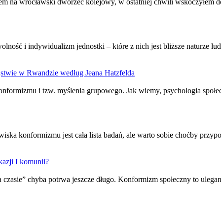
m na wrocławski dworzec kolejowy, w ostatniej chwili wskoczyłem do 
wolność i indywidualizm jednostki – które z nich jest bliższe naturze 
jstwie w Rwandzie według Jeana Hatzfelda
onformizm
u i tzw. myślenia grupowego. Jak wiemy, psychologia społe
awiska
konformizm
u jest cała lista badań, ale warto sobie choćby prz
kazji I komunii?
a czasie” chyba potrwa jeszcze długo.
Konformizm
społeczny to ulega