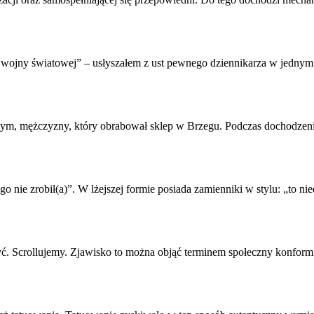
I wojny światowej” – usłyszałem z ust pewnego dziennikarza w jednym
m, mężczyzny, który obrabował sklep w Brzegu. Podczas dochodzenia t
o nie zrobił(a)”. W lżejszej formie posiada zamienniki w stylu: „to n
być. Scrollujemy. Zjawisko to można objąć terminem społeczny
konform