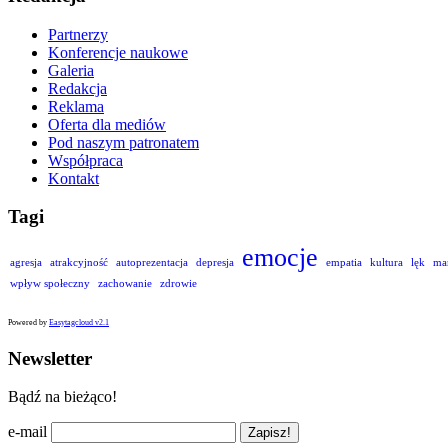
Partnerzy
Konferencje naukowe
Galeria
Redakcja
Reklama
Oferta dla mediów
Pod naszym patronatem
Współpraca
Kontakt
Tagi
emocje
agresja
atrakcyjność
autoprezentacja
depresja
empatia
kultura
lęk
ma
wpływ społeczny
zachowanie
zdrowie
Powered by
Easytagcloud v2.1
Newsletter
Bądź na bieżąco!
e-mail