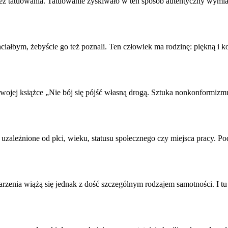
wnież tatuowania. Tatuowanie zyskiwało w ten sposób autentyczny wy
hciałbym, żebyście go też poznali. Ten człowiek ma rodzinę: piękną i k
 swojej książce „Nie bój się pójść własną drogą. Sztuka non
konformizm
du uzależnione od płci, wieku, statusu społecznego czy miejsca pracy
jarzenia wiążą się jednak z dość szczególnym rodzajem samotności. I 