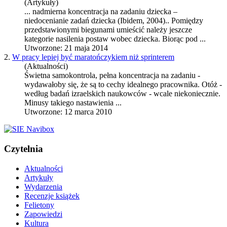
(Artykuły)
... nadmierna
koncentracja na zadaniu
dziecka –
niedocenianie zadań dziecka (Ibidem, 2004).. Pomiędzy
przedstawionymi biegunami umieścić należy jeszcze
kategorie nasilenia postaw wobec dziecka. Biorąc pod ...
Utworzone: 21 maja 2014
2.
W pracy lepiej być maratończykiem niż sprinterem
(Aktualności)
Świetna samokontrola, pełna
koncentracja na zadaniu
-
wydawałoby się, że są to cechy idealnego pracownika. Otóż -
według badań izraelskich naukowców - wcale niekoniecznie.
Minusy takiego nastawienia ...
Utworzone: 12 marca 2010
Czytelnia
Aktualności
Artykuły
Wydarzenia
Recenzje książek
Felietony
Zapowiedzi
Kultura