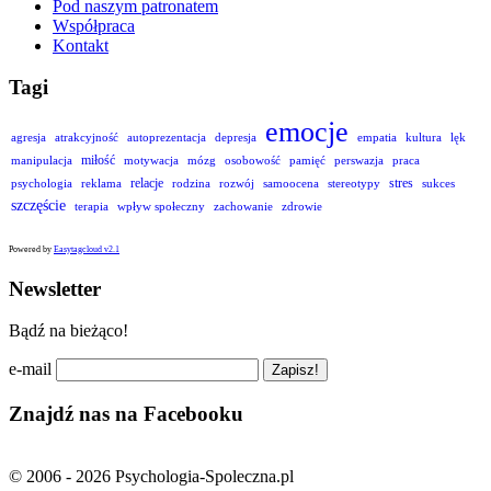
Pod naszym patronatem
Współpraca
Kontakt
Tagi
emocje
agresja
atrakcyjność
autoprezentacja
depresja
empatia
kultura
lęk
miłość
manipulacja
motywacja
mózg
osobowość
pamięć
perswazja
praca
relacje
stres
psychologia
reklama
rodzina
rozwój
samoocena
stereotypy
sukces
szczęście
terapia
wpływ społeczny
zachowanie
zdrowie
Powered by
Easytagcloud v2.1
Newsletter
Bądź na bieżąco!
e-mail
Znajdź nas na Facebooku
© 2006 - 2026 Psychologia-Spoleczna.pl