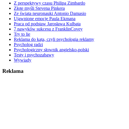
Z perspektywy czasu Philipa Zimbardo
Złote myśli Stevena Pinkera
Ze świata neuronauki Antonio Damasio
Ujawnione emocje Paula Ekmana
Praca od podstaw Jarosława Kulbata
7 nawyków sukcesu z FranklinCovey
Try to lie
Reklama do kąta, czyli psychologia reklamy
Psycholog radzi
Psychologiczny słownik angielsko-polski
Testy i psychozabawy
Wywiady
Reklama