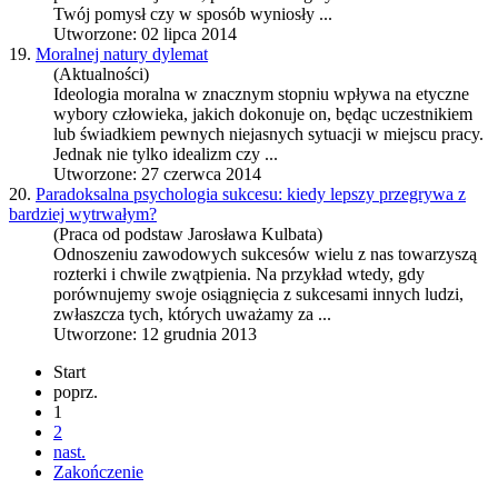
Twój pomysł czy w sposób wyniosły ...
Utworzone: 02 lipca 2014
19.
Moralnej natury dylemat
(Aktualności)
Ideologia moralna w znacznym stopniu wpływa na etyczne
wybory człowieka, jakich dokonuje on, będąc uczestnikiem
lub świadkiem pewnych niejasnych sytuacji w miejscu pracy.
Jednak nie tylko idealizm czy ...
Utworzone: 27 czerwca 2014
20.
Paradoksalna psychologia sukcesu: kiedy lepszy przegrywa z
bardziej wytrwałym?
(Praca od podstaw Jarosława Kulbata)
Odnoszeniu zawodowych sukcesów wielu z nas towarzyszą
rozterki i chwile zwątpienia. Na przykład wtedy, gdy
porównujemy swoje osiągnięcia z sukcesami innych ludzi,
zwłaszcza tych, których uważamy za ...
Utworzone: 12 grudnia 2013
Start
poprz.
1
2
nast.
Zakończenie