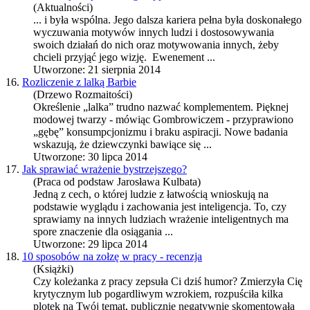
(Aktualności)
... i była wspólna. Jego dalsza
kariera
pełna była doskonałego
wyczuwania motywów innych ludzi i dostosowywania
swoich działań do nich oraz motywowania innych, żeby
chcieli przyjąć jego wizję. Ewenement ...
Utworzone: 21 sierpnia 2014
16.
Rozliczenie z lalką Barbie
(Drzewo Rozmaitości)
Określenie „lalka” trudno nazwać komplementem. Pięknej
modowej twarzy - mówiąc Gombrowiczem - przyprawiono
„gębę” konsumpcjonizmu i braku aspiracji. Nowe badania
wskazują, że dziewczynki bawiące się ...
Utworzone: 30 lipca 2014
17.
Jak sprawiać wrażenie bystrzejszego?
(Praca od podstaw Jarosława Kulbata)
Jedną z cech, o której ludzie z łatwością wnioskują na
podstawie wyglądu i zachowania jest inteligencja. To, czy
sprawiamy na innych ludziach wrażenie inteligentnych ma
spore znaczenie dla osiągania ...
Utworzone: 29 lipca 2014
18.
10 sposobów na zołzę w pracy - recenzja
(Książki)
Czy koleżanka z pracy zepsuła Ci dziś humor? Zmierzyła Cię
krytycznym lub pogardliwym wzrokiem, rozpuściła kilka
plotek na Twój temat, publicznie negatywnie skomentowała