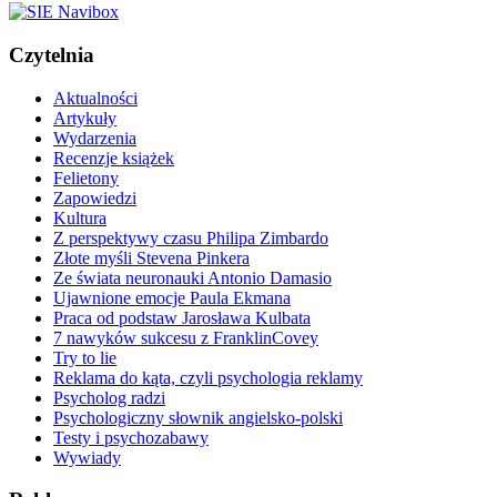
Czytelnia
Aktualności
Artykuły
Wydarzenia
Recenzje książek
Felietony
Zapowiedzi
Kultura
Z perspektywy czasu Philipa Zimbardo
Złote myśli Stevena Pinkera
Ze świata neuronauki Antonio Damasio
Ujawnione emocje Paula Ekmana
Praca od podstaw Jarosława Kulbata
7 nawyków sukcesu z FranklinCovey
Try to lie
Reklama do kąta, czyli psychologia reklamy
Psycholog radzi
Psychologiczny słownik angielsko-polski
Testy i psychozabawy
Wywiady