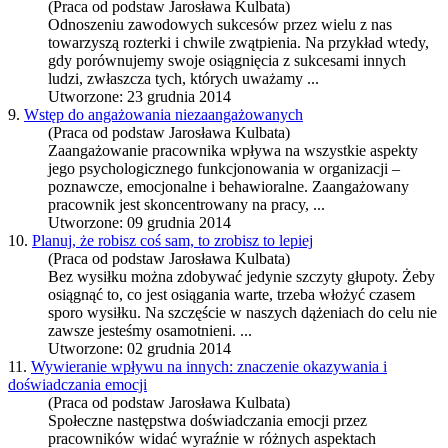
(Praca od podstaw Jarosława Kulbata)
Odnoszeniu zawodowych sukcesów przez wielu z nas
towarzyszą rozterki i chwile zwątpienia. Na przykład wtedy,
gdy porównujemy swoje osiągnięcia z sukcesami innych
ludzi, zwłaszcza tych, których uważamy ...
Utworzone: 23 grudnia 2014
9.
Wstęp do angażowania niezaangażowanych
(Praca od podstaw Jarosława Kulbata)
Zaangażowanie pracownika wpływa na wszystkie aspekty
jego psychologicznego funkcjonowania w organizacji –
poznawcze, emocjonalne i behawioralne. Zaangażowany
pracownik jest skoncentrowany na pracy, ...
Utworzone: 09 grudnia 2014
10.
Planuj, że robisz coś sam, to zrobisz to lepiej
(Praca od podstaw Jarosława Kulbata)
Bez wysiłku można zdobywać jedynie szczyty głupoty. Żeby
osiągnąć to, co jest osiągania warte, trzeba włożyć czasem
sporo wysiłku. Na szczęście w naszych dążeniach do celu nie
zawsze jesteśmy osamotnieni. ...
Utworzone: 02 grudnia 2014
11.
Wywieranie wpływu na innych: znaczenie okazywania i
doświadczania emocji
(Praca od podstaw Jarosława Kulbata)
Społeczne następstwa doświadczania emocji przez
pracowników widać wyraźnie w różnych aspektach