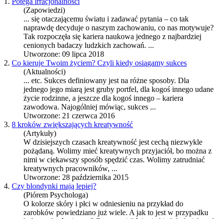
1.
Potęga irracjonalności
(Zapowiedzi)
... się otaczającemu światu i zadawać pytania – co tak
naprawdę decyduje o naszym zachowaniu, co nas motywuje?
Tak rozpoczęła się
kariera
naukowa jednego z najbardziej
cenionych badaczy ludzkich zachowań. ...
Utworzone: 09 lipca 2018
2.
Co kieruje Twoim życiem? Czyli kiedy osiągamy sukces
(Aktualności)
... etc. Sukces definiowany jest na różne sposoby. Dla
jednego jego miarą jest gruby portfel, dla kogoś innego udane
życie rodzinne, a jeszcze dla kogoś innego –
kariera
zawodowa. Najogólniej mówiąc, sukces ...
Utworzone: 21 czerwca 2016
3.
8 kroków zwiększających kreatywność
(Artykuły)
W dzisiejszych czasach kreatywność jest cechą niezwykle
pożądaną. Wolimy mieć kreatywnych przyjaciół, bo można z
nimi w ciekawszy sposób spędzić czas. Wolimy zatrudniać
kreatywnych pracowników, ...
Utworzone: 28 października 2015
4.
Czy blondynki mają lepiej?
(Piórem Psychologa)
O kolorze skóry i płci w odniesieniu na przykład do
zarobków powiedziano już wiele. A jak to jest w przypadku