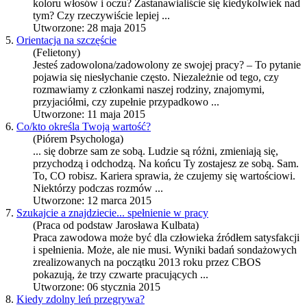
koloru włosów i oczu? Zastanawialiście się kiedykolwiek nad
tym? Czy rzeczywiście lepiej ...
Utworzone: 28 maja 2015
5.
Orientacja na szczęście
(Felietony)
Jesteś zadowolona/zadowolony ze swojej pracy? – To pytanie
pojawia się niesłychanie często. Niezależnie od tego, czy
rozmawiamy z członkami naszej rodziny, znajomymi,
przyjaciółmi, czy zupełnie przypadkowo ...
Utworzone: 11 maja 2015
6.
Co/kto określa Twoją wartość?
(Piórem Psychologa)
... się dobrze sam ze sobą. Ludzie są różni, zmieniają się,
przychodzą i odchodzą. Na końcu Ty zostajesz ze sobą. Sam.
To, CO robisz.
Kariera
sprawia, że czujemy się wartościowi.
Niektórzy podczas rozmów ...
Utworzone: 12 marca 2015
7.
Szukajcie a znajdziecie... spełnienie w pracy
(Praca od podstaw Jarosława Kulbata)
Praca zawodowa może być dla człowieka źródłem satysfakcji
i spełnienia. Może, ale nie musi. Wyniki badań sondażowych
zrealizowanych na początku 2013 roku przez CBOS
pokazują, że trzy czwarte pracujących ...
Utworzone: 06 stycznia 2015
8.
Kiedy zdolny leń przegrywa?