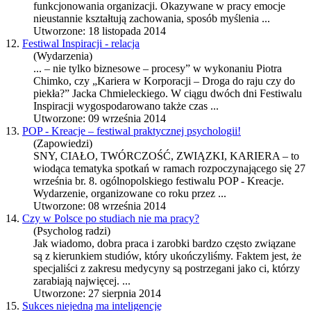
funkcjonowania organizacji. Okazywane w pracy emocje
nieustannie kształtują zachowania, sposób myślenia ...
Utworzone: 18 listopada 2014
12.
Festiwal Inspiracji - relacja
(Wydarzenia)
... – nie tylko biznesowe – procesy” w wykonaniu Piotra
Chimko, czy „
Kariera
w Korporacji – Droga do raju czy do
piekła?” Jacka Chmieleckiego. W ciągu dwóch dni Festiwalu
Inspiracji wygospodarowano także czas ...
Utworzone: 09 września 2014
13.
POP - Kreacje – festiwal praktycznej psychologii!
(Zapowiedzi)
SNY, CIAŁO, TWÓRCZOŚĆ, ZWIĄZKI,
KARIERA
– to
wiodąca tematyka spotkań w ramach rozpoczynającego się 27
września br. 8. ogólnopolskiego festiwalu POP - Kreacje.
Wydarzenie, organizowane co roku przez ...
Utworzone: 08 września 2014
14.
Czy w Polsce po studiach nie ma pracy?
(Psycholog radzi)
Jak wiadomo, dobra praca i zarobki bardzo często związane
są z kierunkiem studiów, który ukończyliśmy. Faktem jest, że
specjaliści z zakresu medycyny są postrzegani jako ci, którzy
zarabiają najwięcej. ...
Utworzone: 27 sierpnia 2014
15.
Sukces niejedną ma inteligencję