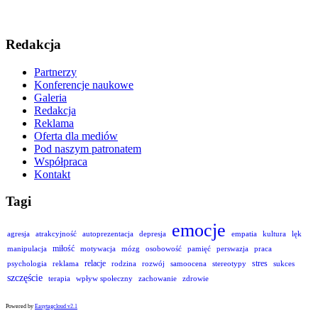
Redakcja
Partnerzy
Konferencje naukowe
Galeria
Redakcja
Reklama
Oferta dla mediów
Pod naszym patronatem
Współpraca
Kontakt
Tagi
emocje
agresja
atrakcyjność
autoprezentacja
depresja
empatia
kultura
lęk
miłość
manipulacja
motywacja
mózg
osobowość
pamięć
perswazja
praca
relacje
stres
psychologia
reklama
rodzina
rozwój
samoocena
stereotypy
sukces
szczęście
terapia
wpływ społeczny
zachowanie
zdrowie
Powered by
Easytagcloud v2.1