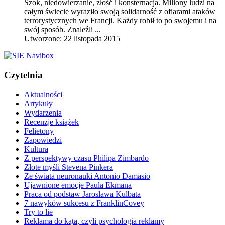
Szok, niedowierzanie, złość i konsternacja. Miliony ludzi na
całym świecie wyraziło swoją solidarność z ofiarami ataków
terrorystycznych we Francji. Każdy robił to po swojemu i na
swój sposób. Znaleźli ...
Utworzone: 22 listopada 2015
Czytelnia
Aktualności
Artykuły
Wydarzenia
Recenzje książek
Felietony
Zapowiedzi
Kultura
Z perspektywy czasu Philipa Zimbardo
Złote myśli Stevena Pinkera
Ze świata neuronauki Antonio Damasio
Ujawnione emocje Paula Ekmana
Praca od podstaw Jarosława Kulbata
7 nawyków sukcesu z FranklinCovey
Try to lie
Reklama do kąta, czyli psychologia reklamy