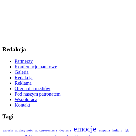
Redakcja
Partnerzy
Konferencje naukowe
Galeria
Redakcja
Reklama
Oferta dla mediów
Pod naszym patronatem
Współpraca
Kontakt
Tagi
emocje
agresja
atrakcyjność
autoprezentacja
depresja
empatia
kultura
lęk