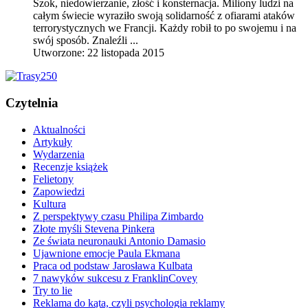
Szok, niedowierzanie, złość i konsternacja. Miliony ludzi na
całym świecie wyraziło swoją solidarność z ofiarami ataków
terrorystycznych we Francji. Każdy robił to po swojemu i na
swój sposób. Znaleźli ...
Utworzone: 22 listopada 2015
Czytelnia
Aktualności
Artykuły
Wydarzenia
Recenzje książek
Felietony
Zapowiedzi
Kultura
Z perspektywy czasu Philipa Zimbardo
Złote myśli Stevena Pinkera
Ze świata neuronauki Antonio Damasio
Ujawnione emocje Paula Ekmana
Praca od podstaw Jarosława Kulbata
7 nawyków sukcesu z FranklinCovey
Try to lie
Reklama do kąta, czyli psychologia reklamy