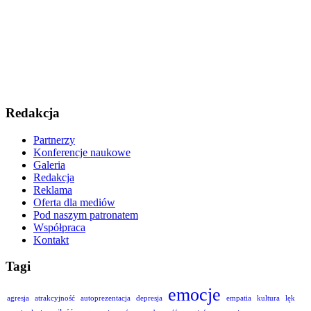
Redakcja
Partnerzy
Konferencje naukowe
Galeria
Redakcja
Reklama
Oferta dla mediów
Pod naszym patronatem
Współpraca
Kontakt
Tagi
emocje
agresja
atrakcyjność
autoprezentacja
depresja
empatia
kultura
lęk