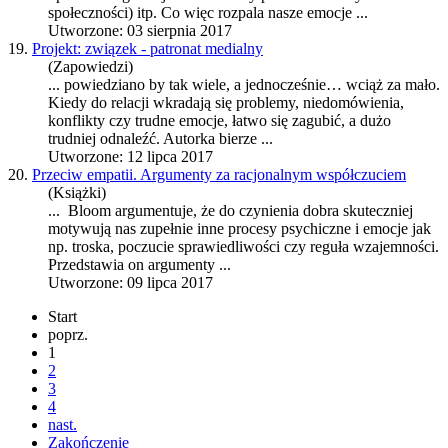
społeczności) itp. Co więc rozpala nasze
emocje
...
Utworzone: 03 sierpnia 2017
19.
Projekt: związek - patronat medialny
(Zapowiedzi)
... powiedziano by tak wiele, a jednocześnie… wciąż za mało.
Kiedy do relacji wkradają się problemy, niedomówienia,
konflikty czy trudne
emocje
, łatwo się zagubić, a dużo
trudniej odnaleźć. Autorka bierze ...
Utworzone: 12 lipca 2017
20.
Przeciw empatii. Argumenty za racjonalnym współczuciem
(Książki)
... Bloom argumentuje, że do czynienia dobra skuteczniej
motywują nas zupełnie inne procesy psychiczne i
emocje
jak
np. troska, poczucie sprawiedliwości czy reguła wzajemności.
Przedstawia on argumenty ...
Utworzone: 09 lipca 2017
Start
poprz.
1
2
3
4
nast.
Zakończenie