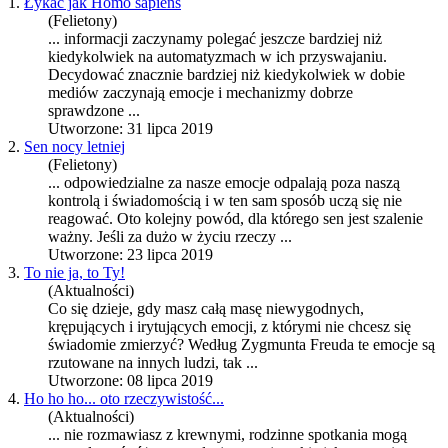
1.
Łykać jak Homo sapiens
(Felietony)
... informacji zaczynamy polegać jeszcze bardziej niż
kiedykolwiek na automatyzmach w ich przyswajaniu.
Decydować znacznie bardziej niż kiedykolwiek w dobie
mediów zaczynają
emocje
i mechanizmy dobrze
sprawdzone ...
Utworzone: 31 lipca 2019
2.
Sen nocy letniej
(Felietony)
... odpowiedzialne za nasze
emocje
odpalają poza naszą
kontrolą i świadomością i w ten sam sposób uczą się nie
reagować. Oto kolejny powód, dla którego sen jest szalenie
ważny. Jeśli za dużo w życiu rzeczy ...
Utworzone: 23 lipca 2019
3.
To nie ja, to Ty!
(Aktualności)
Co się dzieje, gdy masz całą masę niewygodnych,
krępujących i irytujących emocji, z którymi nie chcesz się
świadomie zmierzyć? Według Zygmunta Freuda te
emocje
są
rzutowane na innych ludzi, tak ...
Utworzone: 08 lipca 2019
4.
Ho ho ho... oto rzeczywistość...
(Aktualności)
... nie rozmawiasz z krewnymi, rodzinne spotkania mogą