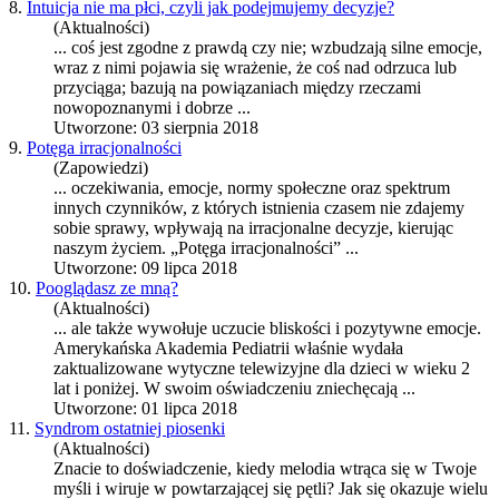
8.
Intuicja nie ma płci, czyli jak podejmujemy decyzje?
(Aktualności)
... coś jest zgodne z prawdą czy nie; wzbudzają silne
emocje
,
wraz z nimi pojawia się wrażenie, że coś nad odrzuca lub
przyciąga; bazują na powiązaniach między rzeczami
nowopoznanymi i dobrze ...
Utworzone: 03 sierpnia 2018
9.
Potęga irracjonalności
(Zapowiedzi)
... oczekiwania,
emocje
, normy społeczne oraz spektrum
innych czynników, z których istnienia czasem nie zdajemy
sobie sprawy, wpływają na irracjonalne decyzje, kierując
naszym życiem. „Potęga irracjonalności” ...
Utworzone: 09 lipca 2018
10.
Pooglądasz ze mną?
(Aktualności)
... ale także wywołuje uczucie bliskości i pozytywne
emocje
.
Amerykańska Akademia Pediatrii właśnie wydała
zaktualizowane wytyczne telewizyjne dla dzieci w wieku 2
lat i poniżej. W swoim oświadczeniu zniechęcają ...
Utworzone: 01 lipca 2018
11.
Syndrom ostatniej piosenki
(Aktualności)
Znacie to doświadczenie, kiedy melodia wtrąca się w Twoje
myśli i wiruje w powtarzającej się pętli? Jak się okazuje wielu