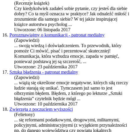
(Recenzje książek)
Czy kiedykolwiek zadałeś sobie pytanie, czy jesteś dla siebie
dobry? Co ta myśl oznacza w praktyce? Jak odnaleźć miłość i
zrozumienie dla samego siebie? W tej jakże inspirującej
książce autorstwa psycholog ...
Utworzone: 06 listopada 2017
16.
Porozmawiajmy o komunikacji - patronat medialny
(Zapowiedzi)
... swoją wiedzą i doświadczeniem. To przewodnik, który
pomoże Ci mówić, pisać i prezentować skuteczniej!
Komunikacja, która wzbudza
emocje
, zapada w pamięć,
ponieważ podstawą jej są szczerość, ...
Utworzone: 23 października 2017
17.
Sztuka błądzenia - patronat medialny
(Zapowiedzi)
... wiążą się określone
emocje
negatywne, których siłą rzeczy
ludzie starają się unikać. Tymczasem już samo to jest
olbrzymim błędem. Błędem, z którego po lekturze „Sztuki
błądzenia” czytelnik będzie mógł ...
Utworzone: 10 października 2017
18.
Zwierzęta z poczuciem wyższości
(Felietony)
... się reformami podatkowymi, drogowymi, militarnymi,
policyjnymi, administracyjnymi (z wyjątkiem przynależności
np. do danego województwa czy powiatu lokalnych