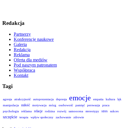
Redakcja
Partnerzy
Konferencje naukowe
Galeria
Redakcja
Reklama
Oferta dla mediów
Pod naszym patronatem
Współpraca
Kontakt
Tagi
emocje
agresja
atrakcyjność
autoprezentacja
depresja
empatia
kultura
lęk
miłość
manipulacja
motywacja
mózg
osobowość
pamięć
perswazja
praca
relacje
stres
psychologia
reklama
rodzina
rozwój
samoocena
stereotypy
sukces
szczęście
terapia
wpływ społeczny
zachowanie
zdrowie