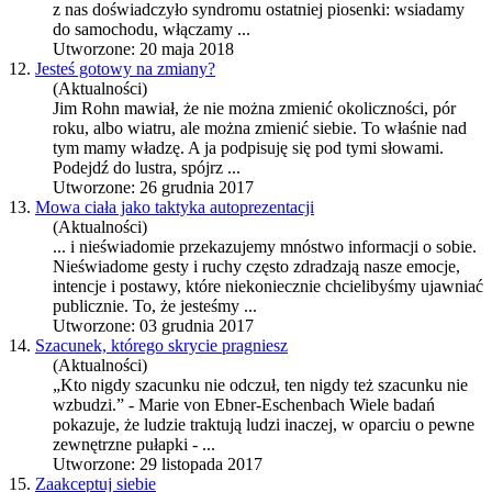
z nas doświadczyło syndromu ostatniej piosenki: wsiadamy
do samochodu, włączamy ...
Utworzone: 20 maja 2018
12.
Jesteś gotowy na zmiany?
(Aktualności)
Jim Rohn mawiał, że nie można zmienić okoliczności, pór
roku, albo wiatru, ale można zmienić siebie. To właśnie nad
tym mamy władzę. A ja podpisuję się pod tymi słowami.
Podejdź do lustra, spójrz ...
Utworzone: 26 grudnia 2017
13.
Mowa ciała jako taktyka autoprezentacji
(Aktualności)
... i nieświadomie przekazujemy mnóstwo informacji o sobie.
Nieświadome gesty i ruchy często zdradzają nasze
emocje
,
intencje i postawy, które niekoniecznie chcielibyśmy ujawniać
publicznie. To, że jesteśmy ...
Utworzone: 03 grudnia 2017
14.
Szacunek, którego skrycie pragniesz
(Aktualności)
„Kto nigdy szacunku nie odczuł, ten nigdy też szacunku nie
wzbudzi.” - Marie von Ebner-Eschenbach Wiele badań
pokazuje, że ludzie traktują ludzi inaczej, w oparciu o pewne
zewnętrzne pułapki - ...
Utworzone: 29 listopada 2017
15.
Zaakceptuj siebie