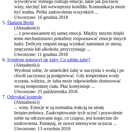
wywoływać różnego rodzaju
emocje
, takie jak poczucie
winy, niechęć lub wewnętrzny konflikt. Komunikacja może
być trudna. Próba zadowolenia wszystkich ...
Utworzone: 16 grudnia 2018
5.
Śladami Bestii
(Aktualności)
... z powstawaniem tej samej emocji. Między innymi dzięki
temu mechanizmowi potrafimy rozpoznawać
emocje
innych
ludzi. Deficyty empatii mogą wynikać natomiast ze stresu,
zmęczenia lub alkoholu, przyczyniając ...
Utworzone: 11 grudnia 2018
6.
Syndrom gotującej się żaby. Co zabiło żabę?
(Aktualności)
Wyobraź sobie, że umieściłeś żabę w naczyniu z wodą i po
chwili zaczynasz ją podgrzewać. Gdy temperatura wody
wzrasta, widzisz, że żaba może odpowiednio dostosować
swoją temperaturę ciała. Płaz kontynuuje ...
Utworzone: 25 października 2018
7.
Odzyskać kontrolę
(Aktualności)
... winy.
Emocje
te są normalną reakcją na utratę
bezpieczeństwa. Zaakceptowanie tych uczuć i pozwolenie
sobie na odczuwanie tego, co czujesz, jest konieczne do
uzdrowienia. Pamiętaj, że nawet intensywne uczucia ...
Utworzone: 13 września 2018