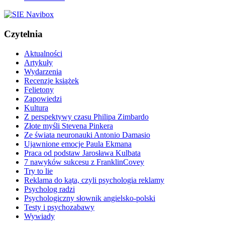
Czytelnia
Aktualności
Artykuły
Wydarzenia
Recenzje książek
Felietony
Zapowiedzi
Kultura
Z perspektywy czasu Philipa Zimbardo
Złote myśli Stevena Pinkera
Ze świata neuronauki Antonio Damasio
Ujawnione emocje Paula Ekmana
Praca od podstaw Jarosława Kulbata
7 nawyków sukcesu z FranklinCovey
Try to lie
Reklama do kąta, czyli psychologia reklamy
Psycholog radzi
Psychologiczny słownik angielsko-polski
Testy i psychozabawy
Wywiady