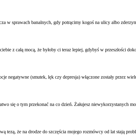
szcza w sprawach banalnych, gdy potrącimy kogoś na ulicy albo zderzy
ciebie z całą mocą, że byłoby ci teraz lepiej, gdybyś w przeszłości d
ocje negatywne
(smutek, lęk czy depresja) włączone zostały przez wiel
Łatwo się o tym przekonać na co dzień. Żałujesz niewykorzystanych mo
ową tezą, że na drodze do szczęścia mojego rozmówcy od lat stają prob