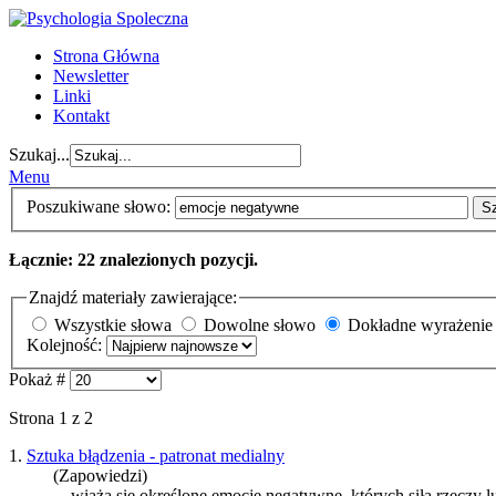
Strona Główna
Newsletter
Linki
Kontakt
Szukaj...
Menu
Poszukiwane słowo:
S
Łącznie: 22 znalezionych pozycji.
Znajdź materiały zawierające:
Wszystkie słowa
Dowolne słowo
Dokładne wyrażenie
Kolejność:
Pokaż #
Strona 1 z 2
1.
Sztuka błądzenia - patronat medialny
(Zapowiedzi)
... wiążą się określone
emocje negatywne
, których siłą rzeczy