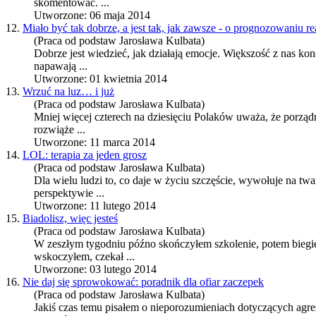
skomentować. ...
Utworzone: 06 maja 2014
12.
Miało być tak dobrze, a jest tak, jak zawsze - o prognozowaniu 
(Praca od podstaw Jarosława Kulbata)
Dobrze jest wiedzieć, jak działają emocje. Większość z nas kon
napawają ...
Utworzone: 01 kwietnia 2014
13.
Wrzuć na luz… i już
(Praca od podstaw Jarosława Kulbata)
Mniej więcej czterech na dziesięciu Polaków uważa, że porządn
rozwiąże ...
Utworzone: 11 marca 2014
14.
LOL: terapia za jeden grosz
(Praca od podstaw Jarosława Kulbata)
Dla wielu ludzi to, co daje w życiu szczęście, wywołuje na tw
perspektywie ...
Utworzone: 11 lutego 2014
15.
Biadolisz, więc jesteś
(Praca od podstaw Jarosława Kulbata)
W zeszłym tygodniu późno skończyłem szkolenie, potem biegie
wskoczyłem, czekał ...
Utworzone: 03 lutego 2014
16.
Nie daj się sprowokować: poradnik dla ofiar zaczepek
(Praca od podstaw Jarosława Kulbata)
Jakiś czas temu pisałem o nieporozumieniach dotyczących agres