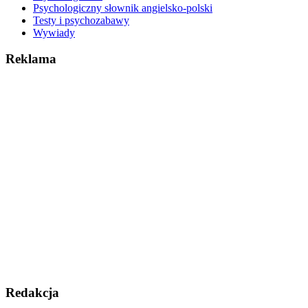
Psychologiczny słownik angielsko-polski
Testy i psychozabawy
Wywiady
Reklama
Redakcja