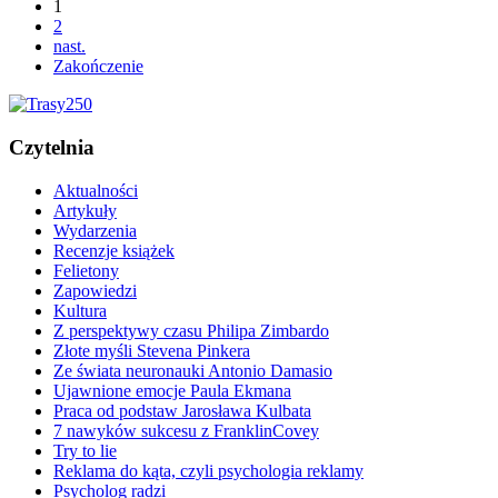
1
2
nast.
Zakończenie
Czytelnia
Aktualności
Artykuły
Wydarzenia
Recenzje książek
Felietony
Zapowiedzi
Kultura
Z perspektywy czasu Philipa Zimbardo
Złote myśli Stevena Pinkera
Ze świata neuronauki Antonio Damasio
Ujawnione emocje Paula Ekmana
Praca od podstaw Jarosława Kulbata
7 nawyków sukcesu z FranklinCovey
Try to lie
Reklama do kąta, czyli psychologia reklamy
Psycholog radzi