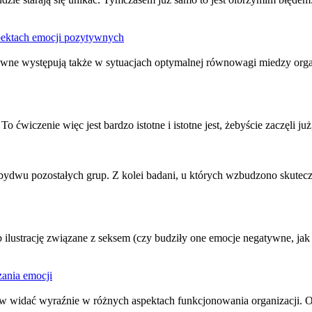
pektach emocji pozytywnych
ytywne występują także w sytuacjach optymalnej równowagi miedzy or
ćwiczenie więc jest bardzo istotne i istotne jest, żebyście zaczęli już,
obydwu pozostałych grup. Z kolei badani, u których wzbudzono skutec
 ilustrację związane z seksem (czy budziły one
emocje negatywne
, ja
ania emocji
w widać wyraźnie w różnych aspektach funkcjonowania organizacji. O