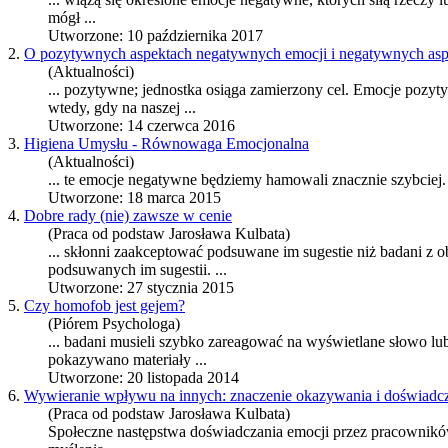
mógł ...
Utworzone: 10 października 2017
2.
O pozytywnych aspektach negatywnych emocji i negatywnych as
(Aktualności)
... pozytywne; jednostka osiąga zamierzony cel. Emocje poz
wtedy, gdy na naszej ...
Utworzone: 14 czerwca 2016
3.
Higiena Umysłu - Równowaga Emocjonalna
(Aktualności)
... te
emocje negatywne
będziemy hamowali znacznie szybciej. To 
Utworzone: 18 marca 2015
4.
Dobre rady (nie) zawsze w cenie
(Praca od podstaw Jarosława Kulbata)
... skłonni zaakceptować podsuwane im sugestie niż badani z 
podsuwanych im sugestii. ...
Utworzone: 27 stycznia 2015
5.
Czy homofob jest gejem?
(Piórem Psychologa)
... badani musieli szybko zareagować na wyświetlane słowo lub
pokazywano materiały ...
Utworzone: 20 listopada 2014
6.
Wywieranie wpływu na innych: znaczenie okazywania i doświadcz
(Praca od podstaw Jarosława Kulbata)
Społeczne następstwa doświadczania emocji przez pracownikó