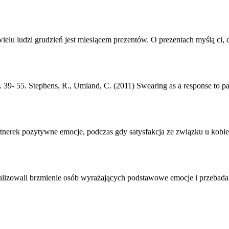
u ludzi grudzień jest miesiącem prezentów. O prezentach myślą ci, co i
. 39- 55. Stephens, R., Umland, C. (2011) Swearing as a response to pai
rtnerek pozytywne emocje, podczas gdy satysfakcja ze związku u kobiet
alizowali brzmienie osób wyrażających podstawowe emocje i przebadal