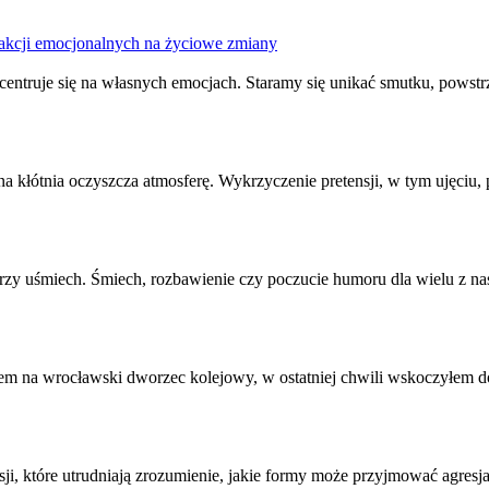
reakcji emocjonalnych na życiowe zmiany
centruje się na własnych emocjach. Staramy się unikać smutku, powstrz
a kłótnia oczyszcza atmosferę. Wykrzyczenie pretensji, w tym ujęciu, p
arzy uśmiech. Śmiech, rozbawienie czy poczucie humoru dla wielu z na
m na wrocławski dworzec kolejowy, w ostatniej chwili wskoczyłem do 
ji, które utrudniają zrozumienie, jakie formy może przyjmować agresja 