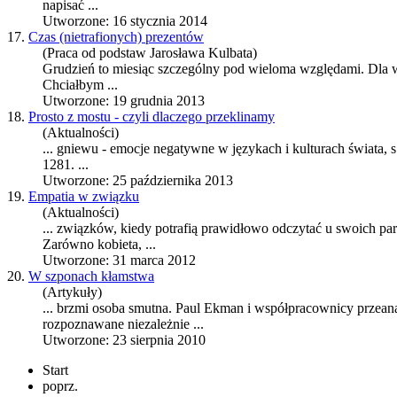
napisać ...
Utworzone: 16 stycznia 2014
17.
Czas (nietrafionych) prezentów
(Praca od podstaw Jarosława Kulbata)
Grudzień to miesiąc szczególny pod wieloma względami. Dla wiel
Chciałbym ...
Utworzone: 19 grudnia 2013
18.
Prosto z mostu - czyli dlaczego przeklinamy
(Aktualności)
... gniewu -
emocje negatywne
w językach i kulturach świata, s
1281. ...
Utworzone: 25 października 2013
19.
Empatia w związku
(Aktualności)
... związków, kiedy potrafią prawidłowo odczytać u swoich pa
Zarówno kobieta, ...
Utworzone: 31 marca 2012
20.
W szponach kłamstwa
(Artykuły)
... brzmi osoba smutna. Paul Ekman i współpracownicy przean
rozpoznawane niezależnie ...
Utworzone: 23 sierpnia 2010
Start
poprz.