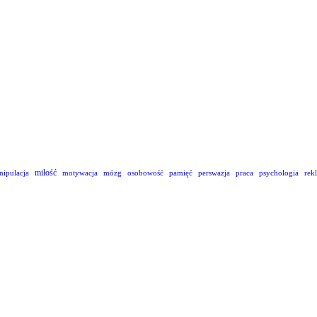
miłość
nipulacja
motywacja
mózg
osobowość
pamięć
perswazja
praca
psychologia
rek