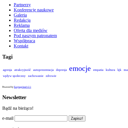
Partnerzy
Konferencje naukowe
Galeria
Redakcja
Reklama
Oferta dla mediów
Pod naszym patronatem
Współpraca
Kontakt
Tagi
emocje
agresja
atrakcyjność
autoprezentacja
depresja
empatia
kultura
lęk
ma
wpływ społeczny
zachowanie
zdrowie
Powered by
Easytagcloud v2.1
Newsletter
Bądź na bieżąco!
e-mail