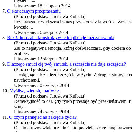
myślenia ...
Utworzone: 18 listopada 2014
7.
O skutecznym przepraszaniu
(Praca od podstaw Jarosława Kulbata)
Przepraszanie większości z nas przychodzi z łatwością. Zwła
kwestie ...
Utworzone: 26 sierpnia 2014
8.
Bez żalu o żalu: konstruktywne implikacje rozczarowania
(Praca od podstaw Jarosława Kulbata)
Żal to negatywna emocja, której doświadczasz, gdy dociera do 
zrobiłeś ...
Utworzone: 12 sierpnia 2014
9.
Dlaczego smuci cię twój smutek, a szczęście nie daje szczęścia?
(Praca od podstaw Jarosława Kulbata)
... osiągnąć lub znaleźć szczęście w życiu. Z drugiej strony,
em
psychoterapii, ...
Utworzone: 30 czerwca 2014
10.
Myślisz, więc się martwisz
(Praca od podstaw Jarosława Kulbata)
Refleksyjność to dar, gdy tylko przestaje być przekleństwem. 
winy ...
Utworzone: 24 czerwca 2014
11.
O czym pamiętać na zakręcie życia?
(Praca od podstaw Jarosława Kulbata)
Ostatnio rozmawiałem z kimś, kto podzielił się ze mną brawur