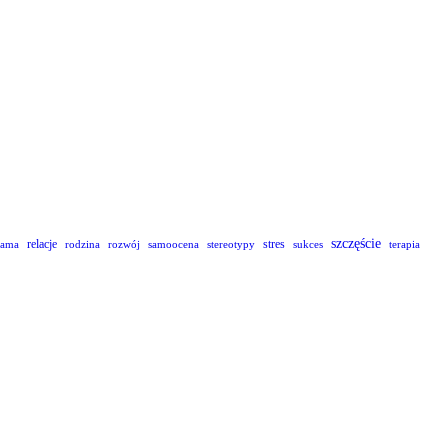
szczęście
relacje
stres
lama
rodzina
rozwój
samoocena
stereotypy
sukces
terapia