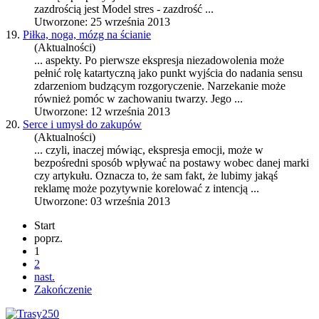
zazdrością jest Model stres - zazdrość ...
Utworzone: 25 września 2013
19.
Piłka, noga, mózg na ścianie
(Aktualności)
... aspekty. Po pierwsze
ekspresja
niezadowolenia może
pełnić rolę katartyczną jako punkt wyjścia do nadania sensu
zdarzeniom budzącym rozgoryczenie. Narzekanie może
również pomóc w zachowaniu twarzy. Jego ...
Utworzone: 12 września 2013
20.
Serce i umysł do zakupów
(Aktualności)
... czyli, inaczej mówiąc,
ekspresja
emocji, może w
bezpośredni sposób wpływać na postawy wobec danej marki
czy artykułu. Oznacza to, że sam fakt, że lubimy jakąś
reklamę może pozytywnie korelować z intencją ...
Utworzone: 03 września 2013
Start
poprz.
1
2
nast.
Zakończenie