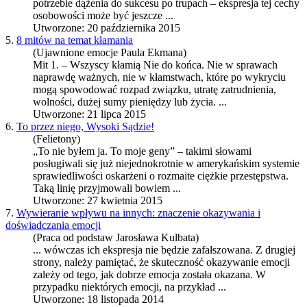
potrzebie dążenia do sukcesu po trupach –
ekspresja
tej cechy
osobowości może być jeszcze ...
Utworzone: 20 października 2015
5.
8 mitów na temat kłamania
(Ujawnione emocje Paula Ekmana)
Mit 1. – Wszyscy kłamią Nie do końca. Nie w sprawach
naprawdę ważnych, nie w kłamstwach, które po wykryciu
mogą spowodować rozpad związku, utratę zatrudnienia,
wolności, dużej sumy pieniędzy lub życia. ...
Utworzone: 21 lipca 2015
6.
To przez niego, Wysoki Sądzie!
(Felietony)
„To nie byłem ja. To moje geny” – takimi słowami
posługiwali się już niejednokrotnie w amerykańskim systemie
sprawiedliwości oskarżeni o rozmaite ciężkie przestępstwa.
Taką linię przyjmowali bowiem ...
Utworzone: 27 kwietnia 2015
7.
Wywieranie wpływu na innych: znaczenie okazywania i
doświadczania emocji
(Praca od podstaw Jarosława Kulbata)
... wówczas ich
ekspresja
nie będzie zafałszowana. Z drugiej
strony, należy pamiętać, że skuteczność okazywanie emocji
zależy od tego, jak dobrze emocja została okazana. W
przypadku niektórych emocji, na przykład ...
Utworzone: 18 listopada 2014