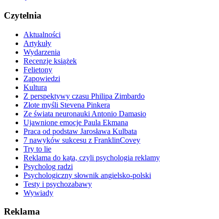
Czytelnia
Aktualności
Artykuły
Wydarzenia
Recenzje książek
Felietony
Zapowiedzi
Kultura
Z perspektywy czasu Philipa Zimbardo
Złote myśli Stevena Pinkera
Ze świata neuronauki Antonio Damasio
Ujawnione emocje Paula Ekmana
Praca od podstaw Jarosława Kulbata
7 nawyków sukcesu z FranklinCovey
Try to lie
Reklama do kąta, czyli psychologia reklamy
Psycholog radzi
Psychologiczny słownik angielsko-polski
Testy i psychozabawy
Wywiady
Reklama