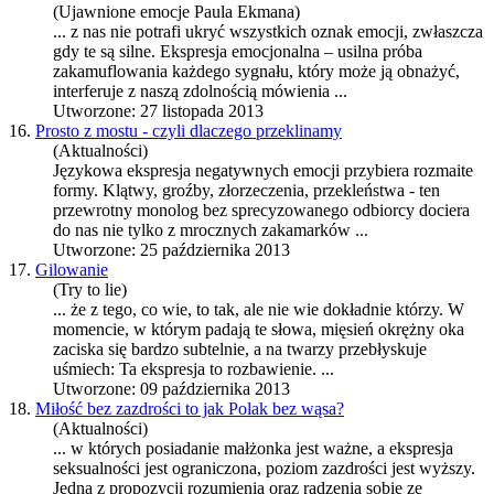
(Ujawnione emocje Paula Ekmana)
... z nas nie potrafi ukryć wszystkich oznak emocji, zwłaszcza
gdy te są silne.
Ekspresja
emocjonalna – usilna próba
zakamuflowania każdego sygnału, który może ją obnażyć,
interferuje z naszą zdolnością mówienia ...
Utworzone: 27 listopada 2013
16.
Prosto z mostu - czyli dlaczego przeklinamy
(Aktualności)
Językowa
ekspresja
negatywnych emocji przybiera rozmaite
formy. Klątwy, groźby, złorzeczenia, przekleństwa - ten
przewrotny monolog bez sprecyzowanego odbiorcy dociera
do nas nie tylko z mrocznych zakamarków ...
Utworzone: 25 października 2013
17.
Gilowanie
(Try to lie)
... że z tego, co wie, to tak, ale nie wie dokładnie którzy. W
momencie, w którym padają te słowa, mięsień okrężny oka
zaciska się bardzo subtelnie, a na twarzy przebłyskuje
uśmiech: Ta
ekspresja
to rozbawienie. ...
Utworzone: 09 października 2013
18.
Miłość bez zazdrości to jak Polak bez wąsa?
(Aktualności)
... w których posiadanie małżonka jest ważne, a
ekspresja
seksualności jest ograniczona, poziom zazdrości jest wyższy.
Jedną z propozycji rozumienia oraz radzenia sobie ze