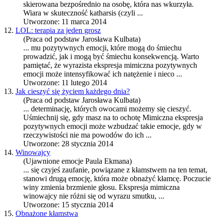
skierowana bezpośrednio na osobę, która nas wkurzyła.
Wiara w skuteczność katharsis (czyli ...
Utworzone: 11 marca 2014
12.
LOL: terapia za jeden grosz
(Praca od podstaw Jarosława Kulbata)
... mu pozytywnych emocji, które mogą do śmiechu
prowadzić, jak i mogą być śmiechu konsekwencją. Warto
pamiętać, że wyrazista
ekspresja
mimiczna pozytywnych
emocji może intensyfikować ich natężenie i nieco ...
Utworzone: 11 lutego 2014
13.
Jak cieszyć się życiem każdego dnia?
(Praca od podstaw Jarosława Kulbata)
... determinację, których owocami możemy się cieszyć.
Uśmiechnij się, gdy masz na to ochotę Mimiczna
ekspresja
pozytywnych emocji może wzbudzać takie emocje, gdy w
rzeczywistości nie ma powodów do ich ...
Utworzone: 28 stycznia 2014
14.
Winowajcy
(Ujawnione emocje Paula Ekmana)
... się czyjeś zaufanie, powiązane z kłamstwem na ten temat,
stanowi drugą emocję, która może obnażyć kłamcę. Poczucie
winy zmienia brzmienie głosu.
Ekspresja
mimiczna
winowajcy nie różni się od wyrazu smutku, ...
Utworzone: 15 stycznia 2014
15.
Obnażone kłamstwa