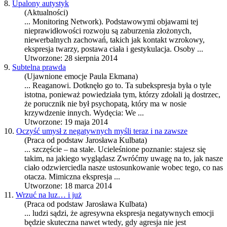
8.
Upalony autystyk
(Aktualności)
... Monitoring Network). Podstawowymi objawami tej
nieprawidłowości rozwoju są zaburzenia złożonych,
niewerbalnych zachowań, takich jak kontakt wzrokowy,
ekspresja
twarzy, postawa ciała i gestykulacja. Osoby ...
Utworzone: 28 sierpnia 2014
9.
Subtelna prawda
(Ujawnione emocje Paula Ekmana)
... Reaganowi. Dotknęło go to. Ta sub
ekspresja
była o tyle
istotna, ponieważ powiedziała tym, którzy zdołali ją dostrzec,
że porucznik nie był psychopatą, który ma w nosie
krzywdzenie innych. Wydęcia: We ...
Utworzone: 19 maja 2014
10.
Oczyść umysł z negatywnych myśli teraz i na zawsze
(Praca od podstaw Jarosława Kulbata)
... szczęście – na stałe. Ucieleśnione poznanie: stajesz się
takim, na jakiego wyglądasz Zwróćmy uwagę na to, jak nasze
ciało odzwierciedla nasze ustosunkowanie wobec tego, co nas
otacza. Mimiczna
ekspresja
...
Utworzone: 18 marca 2014
11.
Wrzuć na luz… i już
(Praca od podstaw Jarosława Kulbata)
... ludzi sądzi, że agresywna
ekspresja
negatywnych emocji
będzie skuteczna nawet wtedy, gdy agresja nie jest