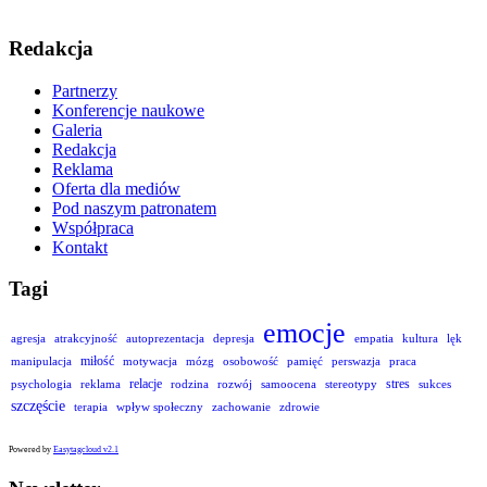
Redakcja
Partnerzy
Konferencje naukowe
Galeria
Redakcja
Reklama
Oferta dla mediów
Pod naszym patronatem
Współpraca
Kontakt
Tagi
emocje
agresja
atrakcyjność
autoprezentacja
depresja
empatia
kultura
lęk
miłość
manipulacja
motywacja
mózg
osobowość
pamięć
perswazja
praca
relacje
stres
psychologia
reklama
rodzina
rozwój
samoocena
stereotypy
sukces
szczęście
terapia
wpływ społeczny
zachowanie
zdrowie
Powered by
Easytagcloud v2.1