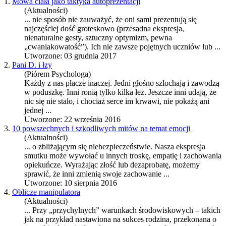
1.
Mowa ciała jako taktyka autoprezentacji
(Aktualności)
... nie sposób nie zauważyć, że oni sami prezentują się
najczęściej dość groteskowo (przesadna
ekspresja
,
nienaturalne gesty, sztuczny optymizm, pewna
„cwaniakowatość”). Ich nie zawsze pojętnych uczniów lub ...
Utworzone: 03 grudnia 2017
2.
Pani D. i łzy
(Piórem Psychologa)
Każdy z nas płacze inaczej. Jedni głośno szlochają i zawodzą
w poduszkę. Inni ronią tylko kilka łez. Jeszcze inni udają, że
nic się nie stało, i chociaż serce im krwawi, nie pokażą ani
jednej ...
Utworzone: 22 września 2016
3.
10 powszechnych i szkodliwych mitów na temat emocji
(Aktualności)
... o zbliżającym się niebezpieczeństwie. Nasza
ekspresja
smutku może wywołać u innych troskę, empatię i zachowania
opiekuńcze. Wyrażając złość lub dezaprobatę, możemy
sprawić, że inni zmienią swoje zachowanie ...
Utworzone: 10 sierpnia 2016
4.
Oblicze manipulatora
(Aktualności)
... Przy „przychylnych” warunkach środowiskowych – takich
jak na przykład nastawiona na sukces rodzina, przekonana o