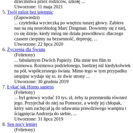
dzieciństwa przez rodziców, szkołę ...
Utworzone: 11 maja 2021
5.
Twój mózg bez tajemnic
(Zapowiedzi)
... czytelnika wycieczką po wnętrzu naszej głowy. Zabiera
nas na nią neurobiolog Marc Dingman. Dowiemy się z niej,
co się dzieje, kiedy mózg nie działa prawidłowo: dlacz
ego
czasem cierpimy na bezsenność, depresję, ...
Utworzone: 22 lipca 2020
6.
Życzenia dla Świata
(Felietony)
... fabularnym Dwóch Papieży. Dla mnie ten film to
rozmowa. Rozmowa podzielon
ego
, bardziej niż kiedykolwiek
na pół, współczesn
ego
świata. Mimo t
ego
w tym przypadku
utopijne wydaje się to, że dwie strony ...
Utworzone: 30 grudnia 2019
7.
Łykać jak Homo sapiens
(Felietony)
... był gotowy wydać 10 tys. zł, żeby ta przemieniła również
j
ego
. Przyjechał do niej na Pomorze, a wtedy jej chłopak,
który sam zachęcał ją do udawania prawdziw
ego
wampira i
ściągnięcia Andrzeja do siebie, ...
Utworzone: 31 lipca 2019
8.
Sen nocy letniej
(Felietony)