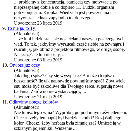
... problemy z koncentracją, pamięcią czy motywacją po
nieprzespanej dobie a co dopiero 11. Ludzki organizm
potrzebuje snu. Kropka. Wiedza ta jest powszechna i
oczywista. Jednak zapytani o to, do cz
ego
...
Utworzone: 23 lipca 2019
9.
To nie ja, to Ty!
(Aktualności)
... że inni ludzie stają się nosicielami naszych postrzeganych
wad. To tak, jakbyśmy wyrzucali część siebie na zewnątrz i
rzucali ją, jak obraz z projektora filmow
ego
, w drugą osobę.
Na szczęście lub niestety, ...
Utworzone: 08 lipca 2019
10.
Otwórz już oczy
(Aktualności)
Jak długo śpisz? Czy się wysypiasz? A może cierpisz na
bezsenność? Ile tak naprawdę powinniśmy spać? Zbyt wiele
snu może być szkodliwe dla Twoj
ego
serca, sugerują nowe
badania. Zarówno niewystarczający, ...
Utworzone: 21 maja 2019
11.
Odkryjmy potęgę kolorów!
(Aktualności)
Nie lubisz t
ego
wina? Wypróbuj go pod innym oświetleniem.
Chcesz, żeby ten napój był bardziej słodki? Rozjaśnij j
ego
kolor. Chcesz, żeby herbata była zimniejsza? Umieść ją w
szklanym pojemniku. Widzenie ...