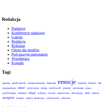
Redakcja
Partnerzy
Konferencje naukowe
Galeria
Redakcja
Reklama
Oferta dla mediów
Pod naszym patronatem
Współpraca
Kontakt
Tagi
emocje
agresja
atrakcyjność
autoprezentacja
depresja
empatia
kultura
lęk
miłość
manipulacja
motywacja
mózg
osobowość
pamięć
perswazja
praca
relacje
stres
psychologia
reklama
rodzina
rozwój
samoocena
stereotypy
sukces
szczęście
terapia
wpływ społeczny
zachowanie
zdrowie