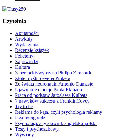
Czytelnia
Aktualności
Artykuły
Wydarzenia
Recenzje książek
Felietony
Zapowiedzi
Kultura
Z perspektywy czasu Philipa Zimbardo
Złote myśli Stevena Pinkera
Ze świata neuronauki Antonio Damasio
Ujawnione emocje Paula Ekmana
Praca od podstaw Jarosława Kulbata
7 nawyków sukcesu z FranklinCovey
Try to lie
Reklama do kąta, czyli psychologia reklamy
Psycholog radzi
Psychologiczny słownik angielsko-polski
Testy i psychozabawy
Wywiady