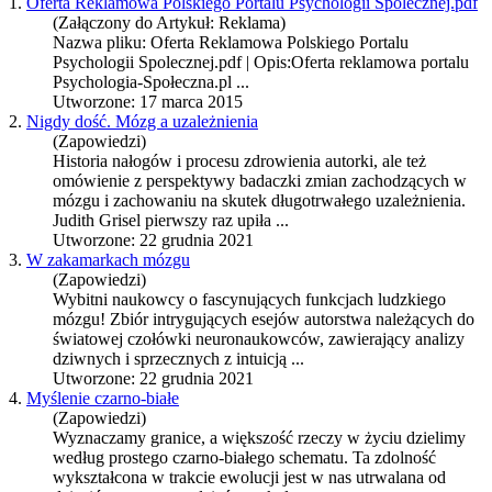
1.
Oferta Reklamowa Polskiego Portalu Psychologii Spolecznej.pdf
(Załączony do Artykuł: Reklama)
Nazwa pliku: Oferta Reklamowa Polski
ego
Portalu
Psychologii Spolecznej.pdf | Opis:Oferta reklamowa portalu
Psychologia-Społeczna.pl ...
Utworzone: 17 marca 2015
2.
Nigdy dość. Mózg a uzależnienia
(Zapowiedzi)
Historia nałogów i procesu zdrowienia autorki, ale też
omówienie z perspektywy badaczki zmian zachodzących w
mózgu i zachowaniu na skutek długotrwał
ego
uzależnienia.
Judith Grisel pierwszy raz upiła ...
Utworzone: 22 grudnia 2021
3.
W zakamarkach mózgu
(Zapowiedzi)
Wybitni naukowcy o fascynujących funkcjach ludzki
ego
mózgu! Zbiór intrygujących esejów autorstwa należących do
światowej czołówki neuronaukowców, zawierający analizy
dziwnych i sprzecznych z intuicją ...
Utworzone: 22 grudnia 2021
4.
Myślenie czarno-białe
(Zapowiedzi)
Wyznaczamy granice, a większość rzeczy w życiu dzielimy
według prost
ego
czarno-biał
ego
schematu. Ta zdolność
wykształcona w trakcie ewolucji jest w nas utrwalana od