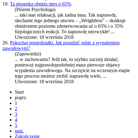
19.
Ta piosenka obniża stres o 65%
(Piórem Psychologa)
... taki stan relaksacji, jak żadna inna. Tak naprawdę,
słuchanie t
ego
jedn
ego
utworu – „Weightless” – skutkuje
obniżeniem poziomu zdenerwowania aż o 65% i o 35%
fizjologicznych reakcji. To naprawdę niezwykłe! ...
Utworzone: 18 września 2018
20.
Pokochaj poniedziałki. Jak poradzić sobie z wypaleniem
zawodowym?
(Zapowiedzi)
... w zachowaniu? Jeśli tak, to szybko zacznij działać,
ponieważ najprawdopodobniej masz pierwsze objawy
wypalenia zawodow
ego
. Na szczęście na wczesnym etapie
t
ego
procesu możesz zrobić naprawdę wiele, ...
Utworzone: 18 września 2018
Start
poprz.
1
2
3
4
5
nast.
Zakończenie