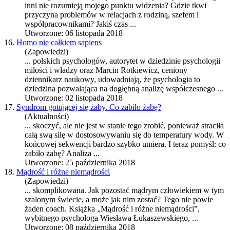
inni nie rozumieją moj
ego
punktu widzenia? Gdzie tkwi
przyczyna problemów w relacjach z rodziną, szefem i
współpracownikami? Jakiś czas ...
Utworzone: 06 listopada 2018
16.
Homo nie całkiem sapiens
(Zapowiedzi)
... polskich psychologów, autorytet w dziedzinie psychologii
miłości i władzy oraz Marcin Rotkiewicz, ceniony
dziennikarz naukowy, udowadniają, że psychologia to
dziedzina pozwalająca na dogłębną analizę współczesn
ego
...
Utworzone: 02 listopada 2018
17.
Syndrom gotującej się żaby. Co zabiło żabę?
(Aktualności)
... skoczyć, ale nie jest w stanie t
ego
zrobić, ponieważ straciła
całą swą siłę w dostosowywaniu się do temperatury wody. W
końcowej sekwencji bardzo szybko umiera. I teraz pomyśl: co
zabiło żabę? Analiza ...
Utworzone: 25 października 2018
18.
Mądrość i różne niemądrości
(Zapowiedzi)
... skomplikowana. Jak pozostać mądrym człowiekiem w tym
szalonym świecie, a może jak nim zostać? T
ego
nie powie
żaden coach. Książka „Mądrość i różne niemądrości”,
wybitn
ego
psychologa Wiesława Łukaszewski
ego
, ...
Utworzone: 08 października 2018