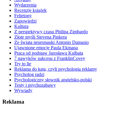
Wydarzenia
Recenzje książek
Felietony
Zapowiedzi
Kultura
Z perspektywy czasu Philipa Zimbardo
Złote myśli Stevena Pinkera
Ze świata neuronauki Antonio Damasio
Ujawnione emocje Paula Ekmana
Praca od podstaw Jarosława Kulbata
7 nawyków sukcesu z FranklinCovey
Try to lie
Reklama do kąta, czyli psychologia reklamy
Psycholog radzi
Psychologiczny słownik angielsko-polski
Testy i psychozabawy
Wywiady
Reklama