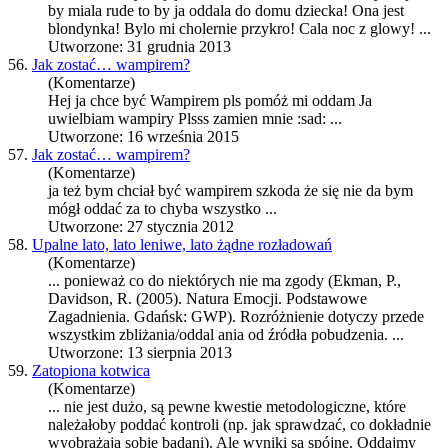
by miala rude to by ja o
dda
la do domu dziecka! Ona jest
blondynka! Bylo mi cholernie przykro! Cala noc z glowy! ...
Utworzone: 31 grudnia 2013
56.
Jak zostać… wampirem?
(Komentarze)
Hej ja chce być Wampirem pls pomóż mi o
dda
m Ja
uwielbiam wampiry Plsss zamien mnie :sad: ...
Utworzone: 16 września 2015
57.
Jak zostać… wampirem?
(Komentarze)
ja też bym chciał być wampirem szkoda że się nie da bym
mógł o
dda
ć za to chyba wszystko ...
Utworzone: 27 stycznia 2012
58.
Upalne lato, lato leniwe, lato żądne rozładowań
(Komentarze)
... ponieważ co do niektórych nie ma zgody (Ekman, P.,
Davidson, R. (2005). Natura Emocji. Podstawowe
Zagadnienia. Gdańsk: GWP). Rozróżnienie dotyczy przede
wszystkim zbliżania/o
dda
l ania od źródła pobudzenia. ...
Utworzone: 13 sierpnia 2013
59.
Zatopiona kotwica
(Komentarze)
... nie jest dużo, są pewne kwestie metodologiczne, które
należałoby po
dda
ć kontroli (np. jak sprawdzać, co dokładnie
wyobrażają sobie badani). Ale wyniki są spójne. O
dda
jmy