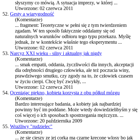
słyszymy co mówią. A sytuacja imprezy, w której ...
Utworzone: 02 czerwca 2011
52.
Gesty a wiarygodność
(Komentarze)
... fragment: Teoretyczne w pełni się z tym twierdzeniem
zgadam. W ten sposób faktycznie o
dda
lamy się od
naturalnych warunków odbioru tego typu przekazu. Myślę
jednak, że w kontekście właśnie tego eksperymentu ...
Utworzone: 02 czerwca 2011
53.
Narcyz XXI wieku - silny i aktualny jak nigdy
(Komentarze)
... smak empatii, o
dda
nia, życzliwości dla innych, akceptacji
dla odrębności drugiego człowieka, ale też poczucia winy,
prawdziwego smutku, czy zgody na to, że człowiek czasem
w życiu cierpi. Chcę być zwykły, ...
Utworzone: 12 czerwca 2011
54.
Oceniając piękno, kobieta korzysta z obu półkul mózgu
(Komentarze)
Bardzo interesujące badania, a kobiety jak najbardziej
powinny być im po
dda
ne. Może wtedy dowiedzielibyśm y się
coś więcej o ich sposobach spostrzegania mężczyzn. ...
Utworzone: 20 października 2009
55.
Wrażliwy "rudzielec"
(Komentarze)
... ze sie cieszy ze jej corka ma czarne krecone wlosy bo jak