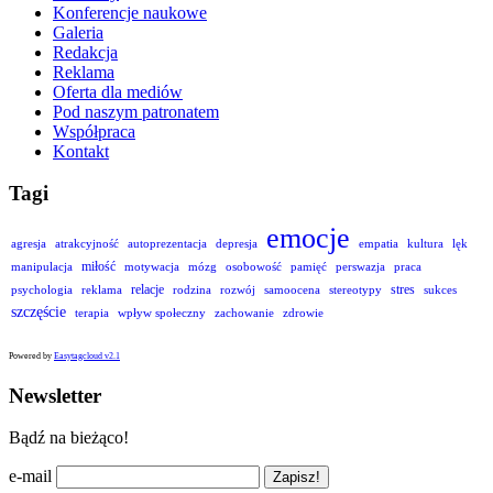
Konferencje naukowe
Galeria
Redakcja
Reklama
Oferta dla mediów
Pod naszym patronatem
Współpraca
Kontakt
Tagi
emocje
agresja
atrakcyjność
autoprezentacja
depresja
empatia
kultura
lęk
miłość
manipulacja
motywacja
mózg
osobowość
pamięć
perswazja
praca
relacje
stres
psychologia
reklama
rodzina
rozwój
samoocena
stereotypy
sukces
szczęście
terapia
wpływ społeczny
zachowanie
zdrowie
Powered by
Easytagcloud v2.1
Newsletter
Bądź na bieżąco!
e-mail