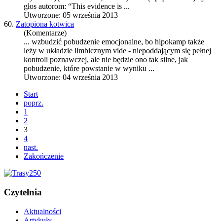
głos autorom: “This evidence is ...
Utworzone: 05 września 2013
60.
Zatopiona kotwica
(Komentarze)
... wzbudzić pobudzenie emocjonalne, bo hipokamp także
leży w układzie limbicznym vide - niepo
dda
jącym się pełnej
kontroli poznawczej, ale nie będzie ono tak silne, jak
pobudzenie, które powstanie w wyniku ...
Utworzone: 04 września 2013
Start
poprz.
1
2
3
4
nast.
Zakończenie
Czytelnia
Aktualności
Artykuły