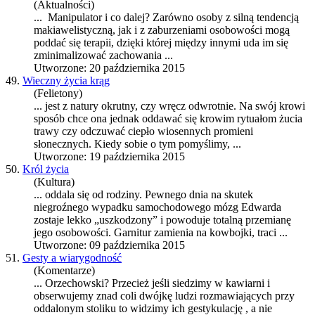
(Aktualności)
... Manipulator i co dalej? Zarówno osoby z silną tendencją
makiawelistyczną, jak i z zaburzeniami osobowości mogą
po
dda
ć się terapii, dzięki której między innymi uda im się
zminimalizować zachowania ...
Utworzone: 20 października 2015
49.
Wieczny życia krąg
(Felietony)
... jest z natury okrutny, czy wręcz odwrotnie. Na swój krowi
sposób chce ona jednak o
dda
wać się krowim rytuałom żucia
trawy czy odczuwać ciepło wiosennych promieni
słonecznych. Kiedy sobie o tym pomyślimy, ...
Utworzone: 19 października 2015
50.
Król życia
(Kultura)
... o
dda
la się od rodziny. Pewnego dnia na skutek
niegroźnego wypadku samochodowego mózg Edwarda
zostaje lekko „uszkodzony” i powoduje totalną przemianę
jego osobowości. Garnitur zamienia na kowbojki, traci ...
Utworzone: 09 października 2015
51.
Gesty a wiarygodność
(Komentarze)
... Orzechowski? Przecież jeśli siedzimy w kawiarni i
obserwujemy znad coli dwójkę ludzi rozmawiających przy
o
dda
lonym stoliku to widzimy ich gestykulację , a nie