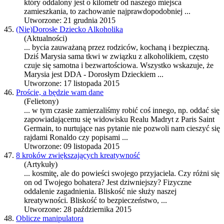
który o
dda
lony jest o kilometr od naszego miejsca
zamieszkania, to zachowanie najprawdopodobniej ...
Utworzone: 21 grudnia 2015
45.
(Nie)Dorosłe Dziecko Alkoholika
(Aktualności)
... bycia zauważaną przez rodziców, kochaną i bezpieczną.
Dziś Marysia sama tkwi w związku z alkoholikiem, często
czuje się samotna i bezwartościowa. Wszystko wskazuje, że
Marysia jest
DDA
- Dorosłym Dzieckiem ...
Utworzone: 17 listopada 2015
46.
Proście, a będzie wam dane
(Felietony)
... w tym czasie zamierzaliśmy robić coś innego, np. o
dda
ć się
zapowiadającemu się widowisku Realu Madryt z Paris Saint
Germain, to nurtujące nas pytanie nie pozwoli nam cieszyć się
rajdami Ronaldo czy popisami ...
Utworzone: 09 listopada 2015
47.
8 kroków zwiększających kreatywność
(Artykuły)
... kosmitę, ale do powieści swojego przyjaciela. Czy różni się
on od Twojego bohatera? Jest dziwniejszy? Fizyczne
o
dda
lenie zagadnienia. Bliskość nie służy naszej
kreatywności. Bliskość to bezpieczeństwo, ...
Utworzone: 28 października 2015
48.
Oblicze manipulatora