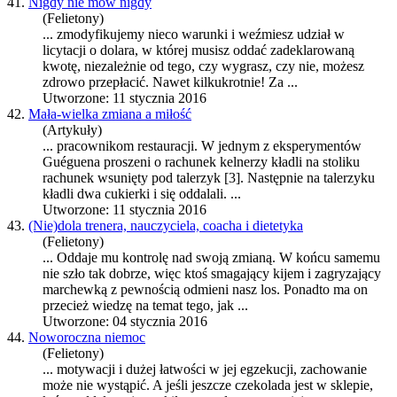
41.
Nigdy nie mów nigdy
(Felietony)
... zmodyfikujemy nieco warunki i weźmiesz udział w
licytacji o dolara, w której musisz o
dda
ć zadeklarowaną
kwotę, niezależnie od tego, czy wygrasz, czy nie, możesz
zdrowo przepłacić. Nawet kilkukrotnie! Za ...
Utworzone: 11 stycznia 2016
42.
Mała-wielka zmiana a miłość
(Artykuły)
... pracownikom restauracji. W jednym z eksperymentów
Guéguena proszeni o rachunek kelnerzy kładli na stoliku
rachunek wsunięty pod talerzyk [3]. Następnie na talerzyku
kładli dwa cukierki i się o
dda
lali. ...
Utworzone: 11 stycznia 2016
43.
(Nie)dola trenera, nauczyciela, coacha i dietetyka
(Felietony)
... O
dda
je mu kontrolę nad swoją zmianą. W końcu samemu
nie szło tak dobrze, więc ktoś smagający kijem i zagryzający
marchewką z pewnością odmieni nasz los. Ponadto ma on
przecież wiedzę na temat tego, jak ...
Utworzone: 04 stycznia 2016
44.
Noworoczna niemoc
(Felietony)
... motywacji i dużej łatwości w jej egzekucji, zachowanie
może nie wystąpić. A jeśli jeszcze czekolada jest w sklepie,