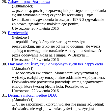
28.
Zabawa - poważna sprawa
(Aktualności)
... przemocą, groźbą bezprawną lub podstępem do po
dda
nia
się lub wykonania innej czynności seksualnej. Typy
kwalifikowane zgwałcenia tworzą art. 197 § 3 (zgwałcenie
zbiorowe, zgwałcenie małoletniego poniżej ...
Utworzone: 26 kwietnia 2016
29.
Bezpieczniki
(Felietony)
... republikańscy, którzy nie startują w wyścigu
prezydenckim, nie tylko się od niego odcinają, ale wręcz
apelują o rozwagę i nie narażanie Ameryki na śmieszność
przez o
dda
wanie głosu na Trumpa. W Brazylii ...
Utworzone: 25 kwietnia 2016
30.
I tak mnie opuścisz, czyli o wspólnym życiu bez happy endu
(Aktualności)
... w obecnych związkach. Momentami krytycznymi są
wyjazdy, rozłąki czy emocjonalne o
dda
lenie współpartnera.
Doświadczanie porzucenia powoduje szereg negatywnych
emocji, które tworzą błędne koła. Początkowo ...
Utworzone: 22 kwietnia 2016
31.
Definicja miłości według DDA
(Aktualności)
... Ci się zapomnieć i których wolałeś nie pamiętać. Jednak
doświadczenie wglądu we własny świat przeżyć jest