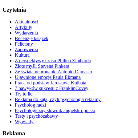
Czytelnia
Aktualności
Artykuły
Wydarzenia
Recenzje książek
Felietony
Zapowiedzi
Kultura
Z perspektywy czasu Philipa Zimbardo
Złote myśli Stevena Pinkera
Ze świata neuronauki Antonio Damasio
Ujawnione emocje Paula Ekmana
Praca od podstaw Jarosława Kulbata
7 nawyków sukcesu z FranklinCovey
Try to lie
Reklama do kąta, czyli psychologia reklamy
Psycholog radzi
Psychologiczny słownik angielsko-polski
Testy i psychozabawy
Wywiady
Reklama