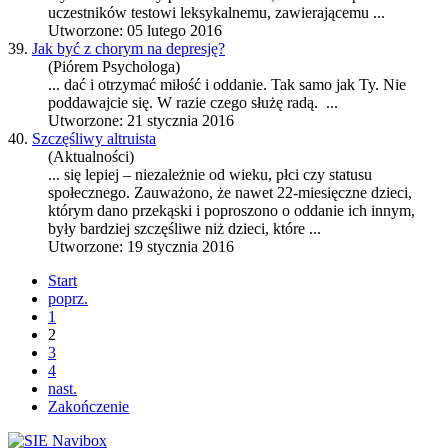
uczestników testowi leksykalnemu, zawierającemu ...
Utworzone: 05 lutego 2016
39.
Jak być z chorym na depresję?
(Piórem Psychologa)
... dać i otrzymać miłość i o
dda
nie. Tak samo jak Ty. Nie
po
dda
wajcie się. W razie czego służę radą. ...
Utworzone: 21 stycznia 2016
40.
Szczęśliwy altruista
(Aktualności)
... się lepiej – niezależnie od wieku, płci czy statusu
społecznego. Zauważono, że nawet 22-miesięczne dzieci,
którym dano przekąski i poproszono o o
dda
nie ich innym,
były bardziej szczęśliwe niż dzieci, które ...
Utworzone: 19 stycznia 2016
Start
poprz.
1
2
3
4
nast.
Zakończenie