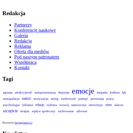
Redakcja
Partnerzy
Konferencje naukowe
Galeria
Redakcja
Reklama
Oferta dla mediów
Pod naszym patronatem
Współpraca
Kontakt
Tagi
emocje
agresja
atrakcyjność
autoprezentacja
depresja
empatia
kultura
lęk
miłość
manipulacja
motywacja
mózg
osobowość
pamięć
perswazja
praca
relacje
stres
psychologia
reklama
rodzina
rozwój
samoocena
stereotypy
sukces
szczęście
terapia
wpływ społeczny
zachowanie
zdrowie
Powered by
Easytagcloud v2.1