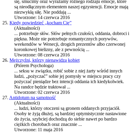
się, smucimy oraz wyrażamy różnego rodzaju emocje, które
są nieodłącznym elementem naszej egzystencji. Emocje mają
niezwykłą siłę. Nie po
dda
ją ...
Utworzone: 14 czerwca 2016
25.
Kiedy powiedzieć „kocham Cię”
(Aktualności)
... potrzebuje słów. Słów pełnych czułości, o
dda
nia, dobroci i
piękna. Może nie potrzebuje romantycznych porywów,
weekendów w Wenecji, drogich prezentów albo czerwonej
koronkowej bielizny, ale z pewnością ...
Utworzone: 08 czerwca 2016
26.
Mężczyźni, którzy nienawidzą kobiet
(Piórem Psychologa)
... seksu w związku, robić sobie z niej żarty wśród innych
ludzi, „pożyczać” sobie jej pomysły w miejscu pracy czy
pożyczać pieniądze bez intencji o
dda
nia ich kiedykolwiek.
Na randce będzie traktował ...
Utworzone: 02 czerwca 2016
27.
Antidotum na samotność
(Aktualności)
... ludzi, którzy otoczeni są gronem o
dda
nych przyjaciół.
Osoby te żyją dłużej, są bardziej optymistycznie nastawione
do życia, szybciej dochodzą do siebie nawet po bardzo
ciężkich chorobach oraz znacznie ...
Utworzone: 11 maja 2016