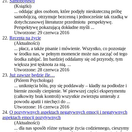
21.
Samobójstwo
(Książki)
... o
dda
jąc głos osobom, które podjęły nieskuteczną próbę
samobójczą, otrzymuje bezcenną i jednocześnie tak rzadką w
dotychczasowej literaturze przedmiotu perspektywę.
Perspektywę pokazującą dokładne myśli ...
Utworzone: 29 czerwca 2016
22.
Recepta na życie
(Aktualności)
... płacz, a także pisanie i mówienie. Wszystko, co pozostaje
w środku nas, w pełnym momencie może nas zacząć od tego
środka zabijać. Im bardziej o
dda
lamy się od przyrody, tym
większa jest tęsknota za nią. ...
Utworzone: 28 czerwca 2016
23.
Już zawsze będzie źle…
(Piórem Psychologa)
... uniknięcia bólu, psy się po
dda
wały – kładły na podłodze i
biernie znosiły cierpienie. W pierwszej części eksperymentu
(całkowity brak kontroli) wszystkie zwierzęta umierały z
powodu apatii i niechęci do ...
Utworzone: 16 czerwca 2016
24.
O pozytywnych aspektach negatywnych emocji i negatywnych
aspektach emocji pozytywnych
(Aktualności)
... dla nas sposób różne sytuacje życia codziennego, cieszymy