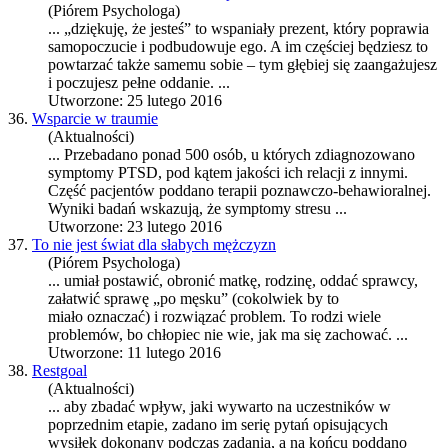
(Piórem Psychologa)
... „dziękuję, że jesteś” to wspaniały prezent, który poprawia
samopoczucie i podbudowuje ego. A im częściej będziesz to
powtarzać także samemu sobie – tym głębiej się zaangażujesz
i poczujesz pełne o
dda
nie. ...
Utworzone: 25 lutego 2016
36.
Wsparcie w traumie
(Aktualności)
... Przebadano ponad 500 osób, u których zdiagnozowano
symptomy PTSD, pod kątem jakości ich relacji z innymi.
Część pacjentów po
dda
no terapii poznawczo-behawioralnej.
Wyniki badań wskazują, że symptomy stresu ...
Utworzone: 23 lutego 2016
37.
To nie jest świat dla słabych mężczyzn
(Piórem Psychologa)
... umiał postawić, obronić matkę, rodzinę, o
dda
ć sprawcy,
załatwić sprawę „po męsku” (cokolwiek by to
miało oznaczać) i rozwiązać problem. To rodzi wiele
problemów, bo chłopiec nie wie, jak ma się zachować. ...
Utworzone: 11 lutego 2016
38.
Restgoal
(Aktualności)
... aby zbadać wpływ, jaki wywarto na uczestników w
poprzednim etapie, zadano im serię pytań opisujących
wysiłek dokonany podczas zadania, a na końcu po
dda
no