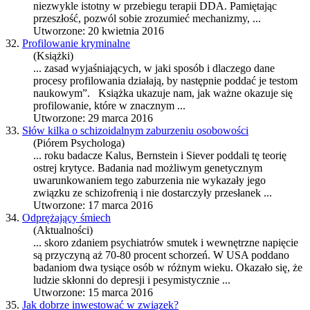
niezwykle istotny w przebiegu terapii
DDA
. Pamiętając
przeszłość, pozwól sobie zrozumieć mechanizmy, ...
Utworzone: 20 kwietnia 2016
32.
Profilowanie kryminalne
(Książki)
... zasad wyjaśniających, w jaki sposób i dlaczego dane
procesy profilowania działają, by następnie po
dda
ć je testom
naukowym”. Książka ukazuje nam, jak ważne okazuje się
profilowanie, które w znacznym ...
Utworzone: 29 marca 2016
33.
Słów kilka o schizoidalnym zaburzeniu osobowości
(Piórem Psychologa)
... roku badacze Kalus, Bernstein i Siever po
dda
li tę teorię
ostrej krytyce. Badania nad możliwym genetycznym
uwarunkowaniem tego zaburzenia nie wykazały jego
związku ze schizofrenią i nie dostarczyły przesłanek ...
Utworzone: 17 marca 2016
34.
Odprężający śmiech
(Aktualności)
... skoro zdaniem psychiatrów smutek i wewnętrzne napięcie
są przyczyną aż 70-80 procent schorzeń. W USA po
dda
no
badaniom dwa tysiące osób w różnym wieku. Okazało się, że
ludzie skłonni do depresji i pesymistycznie ...
Utworzone: 15 marca 2016
35.
Jak dobrze inwestować w związek?