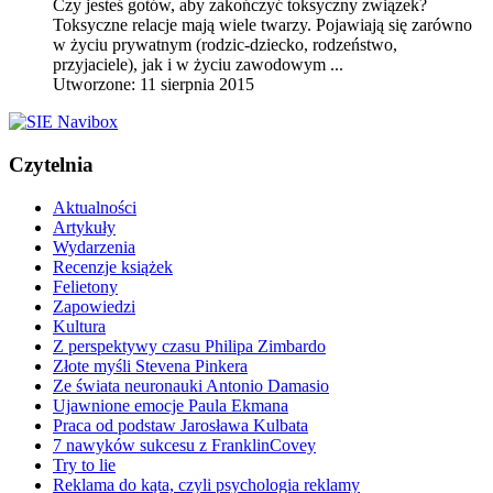
Czy jesteś gotów, aby zakończyć toksyczny związek?
Toksyczne relacje mają wiele twarzy. Pojawiają się zarówno
w życiu prywatnym (rodzic-dziecko, rodzeństwo,
przyjaciele), jak i w życiu zawodowym ...
Utworzone: 11 sierpnia 2015
Czytelnia
Aktualności
Artykuły
Wydarzenia
Recenzje książek
Felietony
Zapowiedzi
Kultura
Z perspektywy czasu Philipa Zimbardo
Złote myśli Stevena Pinkera
Ze świata neuronauki Antonio Damasio
Ujawnione emocje Paula Ekmana
Praca od podstaw Jarosława Kulbata
7 nawyków sukcesu z FranklinCovey
Try to lie
Reklama do kąta, czyli psychologia reklamy