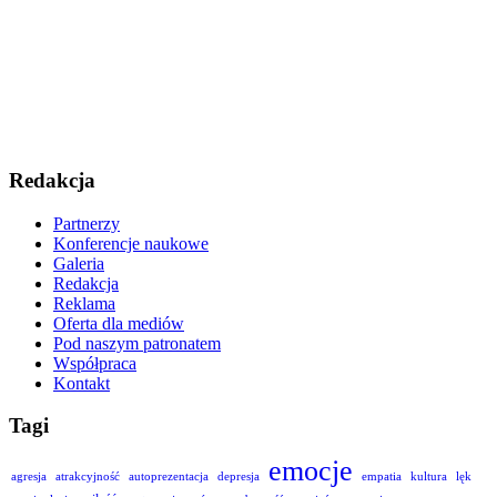
Redakcja
Partnerzy
Konferencje naukowe
Galeria
Redakcja
Reklama
Oferta dla mediów
Pod naszym patronatem
Współpraca
Kontakt
Tagi
emocje
agresja
atrakcyjność
autoprezentacja
depresja
empatia
kultura
lęk