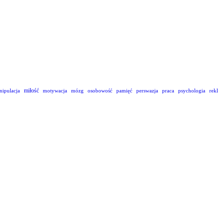
miłość
nipulacja
motywacja
mózg
osobowość
pamięć
perswazja
praca
psychologia
rek