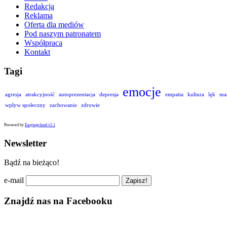
Redakcja
Reklama
Oferta dla mediów
Pod naszym patronatem
Współpraca
Kontakt
Tagi
emocje
agresja
atrakcyjność
autoprezentacja
depresja
empatia
kultura
lęk
ma
wpływ społeczny
zachowanie
zdrowie
Powered by
Easytagcloud v2.1
Newsletter
Bądź na bieżąco!
e-mail
Znajdź nas na Facebooku