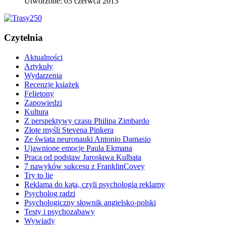
Utworzone: 03 czerwca 2013
Czytelnia
Aktualności
Artykuły
Wydarzenia
Recenzje książek
Felietony
Zapowiedzi
Kultura
Z perspektywy czasu Philipa Zimbardo
Złote myśli Stevena Pinkera
Ze świata neuronauki Antonio Damasio
Ujawnione emocje Paula Ekmana
Praca od podstaw Jarosława Kulbata
7 nawyków sukcesu z FranklinCovey
Try to lie
Reklama do kąta, czyli psychologia reklamy
Psycholog radzi
Psychologiczny słownik angielsko-polski
Testy i psychozabawy
Wywiady