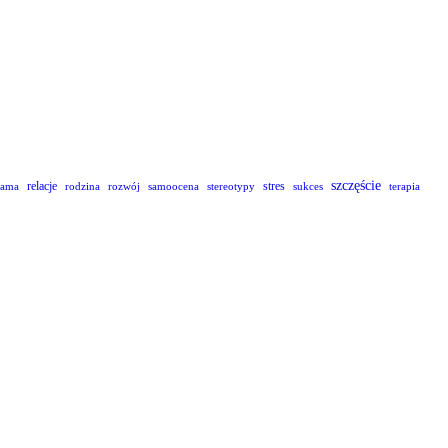
szczęście
relacje
stres
lama
rodzina
rozwój
samoocena
stereotypy
sukces
terapia