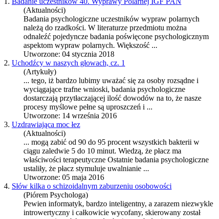
1.
Badanie uczestników 40. Wyprawy Polarnej IGF PAN
(Aktualności)
Badania psychologiczne
uczestników wypraw polarnych
należą do rzadkości. W literaturze przedmiotu można
odnaleźć pojedyncze badania poświęcone psychologicznym
aspektom wypraw polarnych. Większość ...
Utworzone: 04 stycznia 2018
2.
Uchodźcy w naszych głowach, cz. 1
(Artykuły)
... tego, iż bardzo lubimy uważać się za osoby rozsądne i
wyciągające trafne wnioski,
badania psychologiczne
dostarczają przytłaczającej ilość dowodów na to, że nasze
procesy myślowe pełne są uproszczeń i ...
Utworzone: 14 września 2016
3.
Uzdrawiająca moc łez
(Aktualności)
... mogą zabić od 90 do 95 procent wszystkich bakterii w
ciągu zaledwie 5 do 10 minut. Wiedzą, że płacz ma
właściwości terapeutyczne Ostatnie
badania psychologiczne
ustaliły, że płacz stymuluje uwalnianie ...
Utworzone: 05 maja 2016
4.
Słów kilka o schizoidalnym zaburzeniu osobowości
(Piórem Psychologa)
Pewien informatyk, bardzo inteligentny, a zarazem niezwykle
introwertyczny i całkowicie wycofany, skierowany został