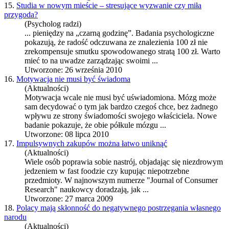
15.
Studia w nowym mieście – stresujące wyzwanie czy miła
przygoda?
(Psycholog radzi)
... pieniędzy na „czarną godzinę”.
Badania psychologiczne
pokazują, że radość odczuwana ze znalezienia 100 zł nie
zrekompensuje smutku spowodowanego stratą 100 zł. Warto
mieć to na uwadze zarządzając swoimi ...
Utworzone: 26 września 2010
16.
Motywacja nie musi być świadoma
(Aktualności)
Motywacja wcale nie musi być uświadomiona. Mózg może
sam decydować o tym jak bardzo czegoś chce, bez żadnego
wpływu ze strony świadomości swojego właściciela. Nowe
badanie pokazuje, że obie półkule mózgu ...
Utworzone: 08 lipca 2010
17.
Impulsywnych zakupów można łatwo uniknąć
(Aktualności)
Wiele osób poprawia sobie nastrój, objadając się niezdrowym
jedzeniem w fast foodzie czy kupując niepotrzebne
przedmioty. W najnowszym numerze "Journal of Consumer
Research" naukowcy doradzają, jak ...
Utworzone: 27 marca 2009
18.
Polacy mają skłonność do negatywnego postrzegania własnego
narodu
(Aktualności)