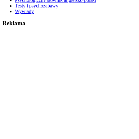
Psychologiczny słownik angielsko-polski
Testy i psychozabawy
Wywiady
Reklama