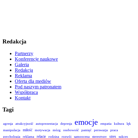
Redakcja
Partnerzy
Konferencje naukowe
Galeria
Redakcja
Reklama
Oferta dla mediów
Pod naszym patronatem
Współpraca
Kontakt
Tagi
emocje
agresja
atrakcyjność
autoprezentacja
depresja
empatia
kultura
lęk
miłość
manipulacja
motywacja
mózg
osobowość
pamięć
perswazja
praca
relacje
stres
psychologia
reklama
rodzina
rozwój
samoocena
stereotypy
sukces