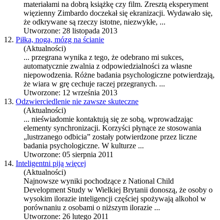
materiałami na dobrą książkę czy film. Zresztą eksperyment
więzienny Zimbardo doczekał się ekranizacji. Wydawało się,
że odkrywane są rzeczy istotne, niezwykłe, ...
Utworzone: 28 listopada 2013
12.
Piłka, noga, mózg na ścianie
(Aktualności)
... przegrana wynika z tego, że odebrano mi sukces,
automatycznie zwalnia z odpowiedzialności za własne
niepowodzenia. Różne
badania psychologiczne
potwierdzają,
że wiara w grę cechuje raczej przegranych. ...
Utworzone: 12 września 2013
13.
Odzwierciedlenie nie zawsze skuteczne
(Aktualności)
... nieświadomie kontaktują się ze sobą, wprowadzając
elementy synchronizacji. Korzyści płynące ze stosowania
„lustrzanego odbicia” zostały potwierdzone przez liczne
badania psychologiczne
. W kulturze ...
Utworzone: 05 sierpnia 2011
14.
Inteligentni piją więcej
(Aktualności)
Najnowsze wyniki pochodzące z National Child
Development Study w Wielkiej Brytanii donoszą, że osoby o
wysokim ilorazie inteligencji częściej spożywają alkohol w
porównaniu z osobami o niższym ilorazie ...
Utworzone: 26 lutego 2011