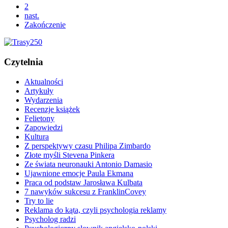
2
nast.
Zakończenie
Czytelnia
Aktualności
Artykuły
Wydarzenia
Recenzje książek
Felietony
Zapowiedzi
Kultura
Z perspektywy czasu Philipa Zimbardo
Złote myśli Stevena Pinkera
Ze świata neuronauki Antonio Damasio
Ujawnione emocje Paula Ekmana
Praca od podstaw Jarosława Kulbata
7 nawyków sukcesu z FranklinCovey
Try to lie
Reklama do kąta, czyli psychologia reklamy
Psycholog radzi