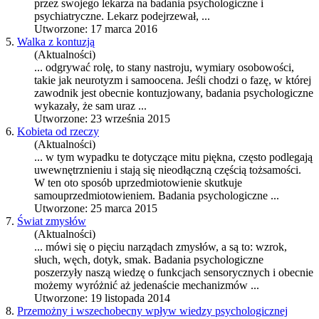
przez swojego lekarza na
badania psychologiczne
i
psychiatryczne. Lekarz podejrzewał, ...
Utworzone: 17 marca 2016
5.
Walka z kontuzją
(Aktualności)
... odgrywać rolę, to stany nastroju, wymiary osobowości,
takie jak neurotyzm i samoocena. Jeśli chodzi o fazę, w której
zawodnik jest obecnie kontuzjowany,
badania psychologiczne
wykazały, że sam uraz ...
Utworzone: 23 września 2015
6.
Kobieta od rzeczy
(Aktualności)
... w tym wypadku te dotyczące mitu piękna, często podlegają
uwewnętrznieniu i stają się nieodłączną częścią tożsamości.
W ten oto sposób uprzedmiotowienie skutkuje
samouprzedmiotowieniem.
Badania psychologiczne
...
Utworzone: 25 marca 2015
7.
Świat zmysłów
(Aktualności)
... mówi się o pięciu narządach zmysłów, a są to: wzrok,
słuch, węch, dotyk, smak.
Badania psychologiczne
poszerzyły naszą wiedzę o funkcjach sensorycznych i obecnie
możemy wyróżnić aż jedenaście mechanizmów ...
Utworzone: 19 listopada 2014
8.
Przemożny i wszechobecny wpływ wiedzy psychologicznej