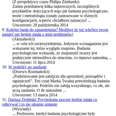
(Z perspektywy czasu Philipa Zimbardo)
Zanim przedstawię kilka najnowszych, szczególnych
przykładów dotyczących tego jak
badania psychologiczne
,
teorie i metodologia zostały zastosowane w różnych
konfiguracjach, wpierw chciałbym zaznaczyć ...
Utworzone: 29 października 2014
9.
Kolejne hasła do zapamiętania? Możliwe że już wkrótce twoja
pamięć nie będzie miała z nimi problemów!
(Aktualności)
... w celu ich uwierzytelnienia. Jedynym wymaganiem jest
wskazanie tej, która wygląda znajomo.
Badania
psychologiczne
wykazały, że znajomość twarzy jest
praktycznie niemożliwa do stracenia, co stanowi naturalną ...
Utworzone: 11 lipca 2014
10.
W podróży po zaufanie
(Drzewo Rozmaitości)
„Podróżowanie jest zabójcze dla uprzedzeń, przesądów i
ograniczeń”. Ten cytat Marka Twaina potwierdzają
badania
psychologiczne
. Podróże nie zabiją wszystkiego, co złe, ale
uczą zaufania. O ile naturalnie ...
Utworzone: 13 marca 2014
11.
Dariusz Doliński: Psychologia zawsze będzie miała co
odkrywać i to nie ulegnie zmianie
(Wywiady)
... Profesorze, kiedyś
badania psychologiczne
były