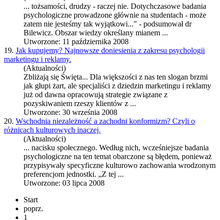
... tożsamości, drudzy - raczej nie. Dotychczasowe
badania
psychologiczne
prowadzone głównie na studentach - może
zatem nie jesteśmy tak wyjątkowi..." - podsumował dr
Bilewicz. Obszar wiedzy określany mianem ...
Utworzone: 11 października 2008
19.
Jak kupujemy? Najnowsze doniesienia z zakresu psychologii
marketingu i reklamy.
(Aktualności)
Zbliżają się Święta... Dla większości z nas ten slogan brzmi
jak głupi żart, ale specjaliści z dziedzin marketingu i reklamy
już od dawna opracowują strategie związane z
pozyskiwaniem rzeszy klientów z ...
Utworzone: 30 września 2008
20.
Wschodnia niezależność a zachodni konformizm? Czyli o
różnicach kulturowych inaczej.
(Aktualności)
... nacisku społecznego. Według nich, wcześniejsze
badania
psychologiczne
na ten temat obarczone są błędem, ponieważ
przypisywały specyficzne kulturowo zachowania wrodzonym
preferencjom jednostki. „Z tej ...
Utworzone: 03 lipca 2008
Start
poprz.
1