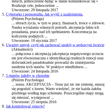
innych, jednocześnie będąc w stanie komunikować się •
Realizuje cele, jednocześnie ...
Utworzone: 29 listopada 2017
5.
Cyberseks i pornografia. Jak wyjść z uzależnienia.
(Piórem Psychologa)
... sferach życia, w tym w pracy, finansach, trosce o zdrowie.
Nauka wyrażania własnych potrzeb,
akceptacja
faktu ich
posiadania, praca nad ich spełnianiem. Koncentracja na
kończeniu podjętych ...
Utworzone: 19 stycznia 2017
6.
Uważny umysł, czyli jak zachować spokój w pędzącym świecie
(Aktualności)
... połączona z akceptacją (
akceptacja
negatywnego uczucia
nie jest równoznaczna z identyfikacją) trudnych emocji oraz
doświadczeń paradoksalnie prowadzi do zmniejszenia
nasilenia tych stanów. W praktyce mindfulness ...
Utworzone: 24 listopada 2016
7.
5 etapów żałoby w chorobie
(Piórem Psychologa)
... sensu.
AKCEPTACJA
– Teraz już nic nie zmienię, muszę
się pogodzić z losem. Warto wiedzieć, że nie każda żałoba
przebiega według tego schematu. Poszczególne etapy mogą
się mieszać, występować ...
Utworzone: 25 sierpnia 2016
8.
Jak kontrolować emocje?