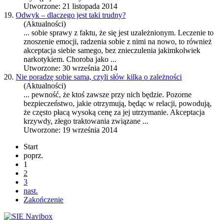
Utworzone: 21 listopada 2014
19.
Odwyk – dlaczego jest taki trudny?
(Aktualności)
... sobie sprawy z faktu, że się jest uzależnionym. Leczenie to
znoszenie emocji, radzenia sobie z nimi na nowo, to również
akceptacja
siebie samego, bez znieczulenia jakimkolwiek
narkotykiem. Choroba jako ...
Utworzone: 30 września 2014
20.
Nie poradzę sobie sama, czyli słów kilka o zależności
(Aktualności)
... pewność, że ktoś zawsze przy nich będzie. Pozorne
bezpieczeństwo, jakie otrzymują, będąc w relacji, powodują,
że często płacą wysoką cenę za jej utrzymanie.
Akceptacja
krzywdy, złego traktowania związane ...
Utworzone: 19 września 2014
Start
poprz.
1
2
3
nast.
Zakończenie