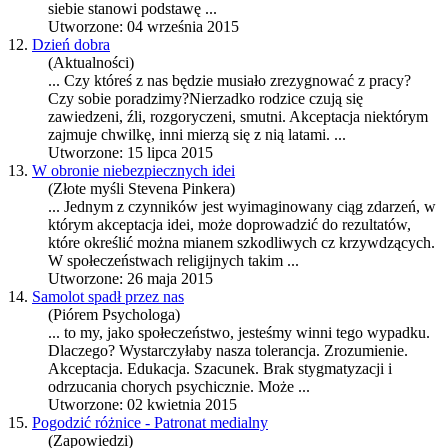
siebie stanowi podstawę ...
Utworzone: 04 września 2015
12.
Dzień dobra
(Aktualności)
... Czy któreś z nas będzie musiało zrezygnować z pracy?
Czy sobie poradzimy?Nierzadko rodzice czują się
zawiedzeni, źli, rozgoryczeni, smutni.
Akceptacja
niektórym
zajmuje chwilkę, inni mierzą się z nią latami. ...
Utworzone: 15 lipca 2015
13.
W obronie niebezpiecznych idei
(Złote myśli Stevena Pinkera)
... Jednym z czynników jest wyimaginowany ciąg zdarzeń, w
którym
akceptacja
idei, może doprowadzić do rezultatów,
które określić można mianem szkodliwych cz krzywdzących.
W społeczeństwach religijnych takim ...
Utworzone: 26 maja 2015
14.
Samolot spadł przez nas
(Piórem Psychologa)
... to my, jako społeczeństwo, jesteśmy winni tego wypadku.
Dlaczego? Wystarczyłaby nasza tolerancja. Zrozumienie.
Akceptacja
. Edukacja. Szacunek. Brak stygmatyzacji i
odrzucania chorych psychicznie. Może ...
Utworzone: 02 kwietnia 2015
15.
Pogodzić różnice - Patronat medialny
(Zapowiedzi)