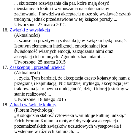
... skuteczne rozwiązania dla par, które mają dosyć
nieustannych kłótni i wymuszania na sobie zmiany
zachowania. Prawdziwa
akceptacja
może się wydawać czymś
trudnym, jednak przedstawione w tej książce porady ...
Utworzone: 27 marca 2015
16.
Związki z satysfakcją
(Aktualności)
... szanse na pozytywną satysfakcję w związku będą rosnąć.
Istotnym elementem inteligencji emocjonalnej jest
świadomość własnych emocji, zarządzania nimi oraz
akceptacja
ich u innych. Zgodnie z badaniami ...
Utworzone: 25 marca 2015
17.
Zaakceptuj i przestań uciekać
(Aktualności)
... życia. Tym bardziej, że
akceptacja
często kojarzy się nam z
przegraną i kapitulacją. Nic bardziej mylnego,
akceptacja
jest
traktowana jako pewna umiejętność, dzięki której jesteśmy w
stanie realizować ...
Utworzone: 18 lutego 2015
18.
Zdrada w świetle kultury
(Piórem Psychologa)
„Biologiczna słabość człowieka warunkuje kulturę ludzką.” –
Erich Fromm Kultura a motyw Obyczajowa
akceptacja
pozamałżeńskich związków uczuciowych występowała i
występuje w różnych kulturach. ...