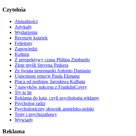
Czytelnia
Aktualności
Artykuły
Wydarzenia
Recenzje książek
Felietony
Zapowiedzi
Kultura
Z perspektywy czasu Philipa Zimbardo
Złote myśli Stevena Pinkera
Ze świata neuronauki Antonio Damasio
Ujawnione emocje Paula Ekmana
Praca od podstaw Jarosława Kulbata
7 nawyków sukcesu z FranklinCovey
Try to lie
Reklama do kąta, czyli psychologia reklamy
Psycholog radzi
Psychologiczny słownik angielsko-polski
Testy i psychozabawy
Wywiady
Reklama