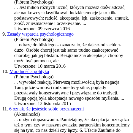
(Piórem Psychologa)
... Jest milion różnych uczuć, których możesz doświadczać,
ale naukowcy sklasyfikowali ludzkie emocje jako kilka
podstawowych: radość,
akceptacja
, lęk, zaskoczenie, smutek,
złość, zniesmaczenie i oczekiwanie. ...
Utworzone: 09 czerwca 2016
9.
Zasady wsparcia psychologicznego
(Piórem Psychologa)
... odrazę do bliskiego – oznacza to, że dajesz od siebie za
dużo. Osobie chorej jest tak samo trudno zaakceptować
chorobę, jak jej bliskim. Bezgraniczna
akceptacja
choroby
może być pomocna, ale ...
Utworzone: 10 marca 2016
10.
Moralność a polityka
(Piórem Psychologa)
... wywołać reakcję. Pierwszą możliwością była negacja.
Tam, gdzie wartości rodzinne były silne, poglądy
pozostawały konserwatywne i przywiązane do tradycji.
Drugą opcją była
akceptacja
nowego sposobu myślenia. ...
Utworzone: 12 listopada 2015
11.
6 oznak, że jesteście sobie przeznaczeni
(Aktualności)
... o złym dopasowaniu. Pamiętajmy, że
akceptacja
przesądza
też o tym, czy w naszym związku partnerskim koncentrujemy
się na tym, co nas dzieli czy łączy. 6. Ufacie Zaufanie do