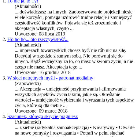
1.
To nie ja, to Ty!
(Aktualności)
... doświadczasz na innych. Zaobserwowanie projekcji niesie
wiele korzyści, pomaga uzdrowić trudne relacje i zmniejszyć
częstotliwość konfliktów. Pojawia się też zrozumienie i
akceptacja
własnych, często ...
Utworzone: 08 lipca 2019
2.
Ho ho ho... oto rzeczywistość...
(Aktualności)
... imprezach towarzyskich chcesz być, nie rób nic na siłę.
Decyduj w zgodzie z samym sobą. Nie porównuj się do
innych. Bądź wdzięczny za to, co masz w swoim życiu, a nie
czego nie masz.
Akceptacja
tego ...
Utworzone: 16 grudnia 2018
3.
W sieci natrętnych myśli - patronat medialny
(Zapowiedzi)
...
Akceptacja
– umiejętność przyjmowania i afirmowania
wszystkich aspektów życia takimi, jakie są. Określanie
wartości – umiejętność wybierania i wyrażania tych aspektów
życia, które są dla ciebie ...
Utworzone: 09 marca 2018
4.
Szacunek, którego skrycie pragniesz
(Aktualności)
... z siebie (radykalna samo
akceptacja
) • Kreatywny • Otwarte
na nowe pomysły i rozwiązania • Potrafi w pełni słuchać