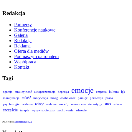
Redakcja
Partnerzy
Konferencje naukowe
Galeria
Redakcja
Reklama
Oferta dla mediów
Pod naszym patronatem
Współpraca
Kontakt
Tagi
emocje
agresja
atrakcyjność
autoprezentacja
depresja
empatia
kultura
lęk
miłość
manipulacja
motywacja
mózg
osobowość
pamięć
perswazja
praca
relacje
stres
psychologia
reklama
rodzina
rozwój
samoocena
stereotypy
sukces
szczęście
terapia
wpływ społeczny
zachowanie
zdrowie
Powered by
Easytagcloud v2.1